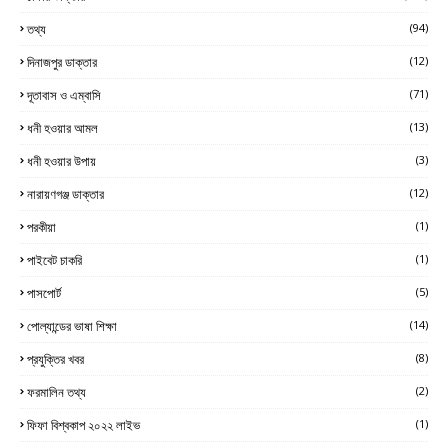
তথ্য
(94)
দিনাজপুর ডাক্তার
(12)
দূতাবাস ও এম্বাসি
(71)
ধনী হওয়ার আমল
(13)
ধনী হওয়ার উপায়
(3)
নারায়ণগঞ্জ ডাক্তার
(12)
পরকীয়া
(1)
পাইবেট চাকরি
(1)
পাসপোর্ট
(5)
পোল্যান্ডের ভাষা শিক্ষা
(14)
প্রযুক্তির খবর
(8)
ফরমালিন তথ্য
(2)
ফিফা বিশ্বকাপ ২০২২ লাইভ
(1)