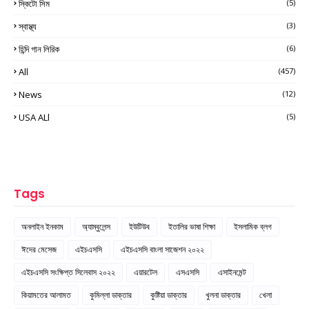
স্কিটো সিম
(5)
স্বাস্থ্য
(3)
হিন্দি গান লিরিক
(6)
All
(457)
News
(12)
USA ALl
(5)
Tags
অনলাইন ইনকাম
অ্যাম্বুলেন্স
ইউটিউব
ইতালির ভাষা শিক্ষা
ইসলামিক ব্লগ
ঈদের মেসেজ
এইচএসসি
এইচএসসি বাংলা সাজেশন ২০২২
এইচএসসি সংক্ষিপ্ত সিলেবাস ২০২২
এয়ারটেল
এসএসসি
এসাইনমেন্ট
কিয়ামতের আলামত
কুমিল্লা ডাক্তার
কুষ্টিয়া ডাক্তার
খুলনা ডাক্তার
খেলা