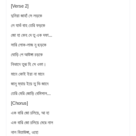
[Verse 2]
দুনিয়া জাহাঁ সে লড়কে
লে যাভঁ বাহ তেরি ফড়কে
জো হা কেহ দে তু এক দফা...
সারি লোক-লাজ নু ছড়কে
ঘোড়ি পে আউঙ্গা চড়কে
নিভানে তুঝ হি সে ওফা।
মানে কোই ইয়া না মানে
জানু ম্যায় ইয়ে তু ভি জানে
তেরি মেরি জোড়ি বেমিসাল...
[Chorus]
এক বারি জো চলিয়ে, আ হা
এক বারি জো চলিয়ে মেরে নাল
নাল বিতাউঙ্গা, ওহো