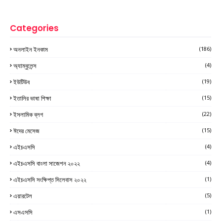
Categories
অনলাইন ইনকাম
(186)
অ্যাম্বুলেন্স
(4)
ইউটিউব
(19)
ইতালির ভাষা শিক্ষা
(15)
ইসলামিক ব্লগ
(22)
ঈদের মেসেজ
(15)
এইচএসসি
(4)
এইচএসসি বাংলা সাজেশন ২০২২
(4)
এইচএসসি সংক্ষিপ্ত সিলেবাস ২০২২
(1)
এয়ারটেল
(5)
এসএসসি
(1)