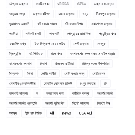
চট্টগ্রাম ডাক্তার
চাকরির খবর
ছবি রিভিউ
টেলিটক
ডাক্তার ও নাম্বার
ডাক্তার বগুড়া
ডাক্তার বরিশাল
ঢাকার ডাক্তার
তথ্য
দিনাজপুর ডাক্তার
দূতাবাস ও এম্বাসি
ধনী হওয়ার আমল
ধনী হওয়ার উপায়
নারায়ণগঞ্জ ডাক্তার
পরকীয়া
পাইবেট চাকরি
পাসপোর্ট
পোল্যান্ডের ভাষা শিক্ষা
প্রযুক্তির খবর
ফরমালিন তথ্য
ফিফা বিশ্বকাপ ২০২২ লাইভ
ফেনী ডাক্তার
ফেসবুক
ফ্রিল্যান্সিং
বই পিডিএফ
বাংলা খবর
বাংলাদেশের সকল থানার মোবাইল নাম্বার
বাংলাদেশের সব থানা
বিকাশ
বিজনেস আইডিয়া
বিভিন্ন ফলের উপকারিতা
বিশ্বকাপ
ভিসা
ভোটার আইডি
মোটা হওয়ার জন্য
মোটিভেশন
মোবাইল এন্ড কম্পিউটার
মোবাইল ফোন দাম রিভিউ
রংপুর ডাক্তার
রবি
রাজশাহী ডাক্তার
ল
লম্বা হবার জন্য
শারীরিক সমস্যা
সরকারি চাকরি
সরকারি চাকরির প্রস্তুতি
সরকারি ছুটির দিন
সিলেট ডাক্তার
স্কিটো সিম
স্বাস্থ্য
হিন্দি গান লিরিক
All
news
USA ALl