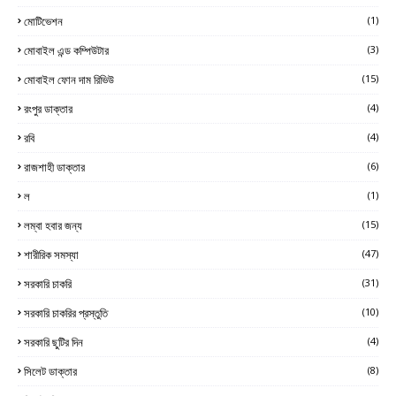
মোটিভেশন
(1)
মোবাইল এন্ড কম্পিউটার
(3)
মোবাইল ফোন দাম রিভিউ
(15)
রংপুর ডাক্তার
(4)
রবি
(4)
রাজশাহী ডাক্তার
(6)
ল
(1)
লম্বা হবার জন্য
(15)
শারীরিক সমস্যা
(47)
সরকারি চাকরি
(31)
সরকারি চাকরির প্রস্তুতি
(10)
সরকারি ছুটির দিন
(4)
সিলেট ডাক্তার
(8)