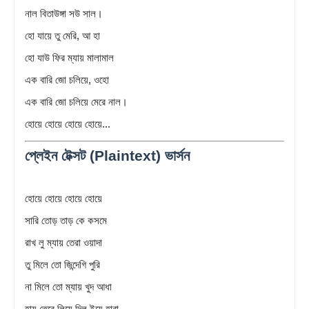
নাল বিতাউঙ্গা সউ সাল।
হো যায়ে তু মেরি, আ হা
হো যাউ ফির ম্যায় মালামাল
এক বারি জো চলিয়ে, ওহো
এক বারি জো চলিয়ে মেরে নাল।
হোয়ে হোয়ে হোয়ে হোয়ে...
প্লেইন টেক্সট (Plaintext) ভার্সন
হোয়ে হোয়ে হোয়ে হোয়ে
সারি তোড় তাড় কে কসমে
রাখ লু ম্যায় তেরা ওয়াদা
তু মিলে তো জিন্দেগি পুরি
না মিলে তো ম্যায় খুদ আধা
হায় তেরে লিয়ে দিল ইয়ে হারা