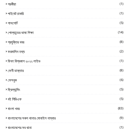
পরকীয়া
(1)
পাইবেট চাকরি
(1)
পাসপোর্ট
(5)
পোল্যান্ডের ভাষা শিক্ষা
(14)
প্রযুক্তির খবর
(8)
ফরমালিন তথ্য
(2)
ফিফা বিশ্বকাপ ২০২২ লাইভ
(1)
ফেনী ডাক্তার
(8)
ফেসবুক
(6)
ফ্রিল্যান্সিং
(5)
বই পিডিএফ
(5)
বাংলা খবর
(83)
বাংলাদেশের সকল থানার মোবাইল নাম্বার
(9)
বাংলাদেশের সব থানা
(1)