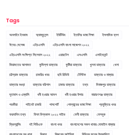
Tags
অনলাইন ইনকাম
অ্যাম্বুলেন্স
ইউটিউব
ইতালির ভাষা শিক্ষা
ইসলামিক ব্লগ
ঈদের মেসেজ
এইচএসসি
এইচএসসি বাংলা সাজেশন ২০২২
এইচএসসি সংক্ষিপ্ত সিলেবাস ২০২২
এয়ারটেল
এসএসসি
এসাইনমেন্ট
কিয়ামতের আলামত
কুমিল্লা ডাক্তার
কুষ্টিয়া ডাক্তার
খুলনা ডাক্তার
খেলা
চট্টগ্রাম ডাক্তার
চাকরির খবর
ছবি রিভিউ
টেলিটক
ডাক্তার ও নাম্বার
ডাক্তার বগুড়া
ডাক্তার বরিশাল
ঢাকার ডাক্তার
তথ্য
দিনাজপুর ডাক্তার
দূতাবাস ও এম্বাসি
ধনী হওয়ার আমল
ধনী হওয়ার উপায়
নারায়ণগঞ্জ ডাক্তার
পরকীয়া
পাইবেট চাকরি
পাসপোর্ট
পোল্যান্ডের ভাষা শিক্ষা
প্রযুক্তির খবর
ফরমালিন তথ্য
ফিফা বিশ্বকাপ ২০২২ লাইভ
ফেনী ডাক্তার
ফেসবুক
ফ্রিল্যান্সিং
বই পিডিএফ
বাংলা খবর
বাংলাদেশের সকল থানার মোবাইল নাম্বার
বাংলাদেশের সব থানা
বিকাশ
বিজনেস আইডিয়া
বিভিন্ন ফলের উপকারিতা