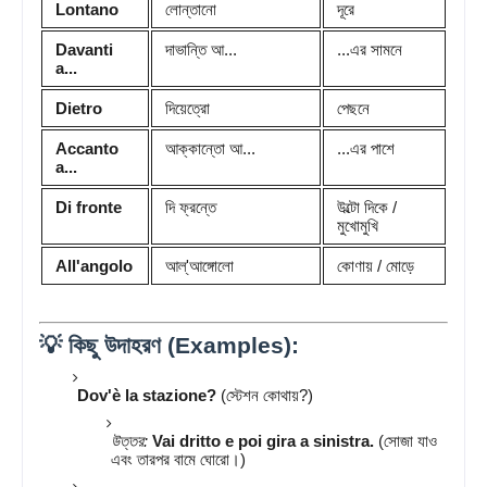
Lontano
লোন্তানো
দূরে
Davanti
দাভান্তি আ...
...এর সামনে
a...
Dietro
দিয়েত্রো
পেছনে
Accanto
আক্কান্তো আ...
...এর পাশে
a...
Di fronte
দি ফ্রন্তে
উল্টো দিকে /
মুখোমুখি
All'angolo
আল্'আঙ্গোলো
কোণায় / মোড়ে
💡 কিছু উদাহরণ (Examples):
Dov'è la stazione?
(স্টেশন কোথায়?)
উত্তর:
Vai dritto e poi gira a sinistra.
(সোজা যাও
এবং তারপর বামে ঘোরো।)