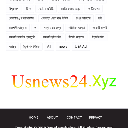
বিশ্বকাপ
ভিসা
ভোটার আইডি
মোটা হওয়ার জন্য
মোটিভেশন
মোবাইল এন্ড কম্পিউটার
মোবাইল ফোন দাম রিভিউ
রংপুর ডাক্তার
রবি
রাজশাহী ডাক্তার
ল
লম্বা হবার জন্য
শারীরিক সমস্যা
সরকারি চাকরি
সরকারি চাকরির প্রস্তুতি
সরকারি ছুটির দিন
সিলেট ডাক্তার
স্কিটো সিম
স্বাস্থ্য
হিন্দি গান লিরিক
All
news
USA ALl
HOME
ABOUT
CONTACT
PRIVACY
Copyright © 2019 Banglatechblog. All Rights Reserved.