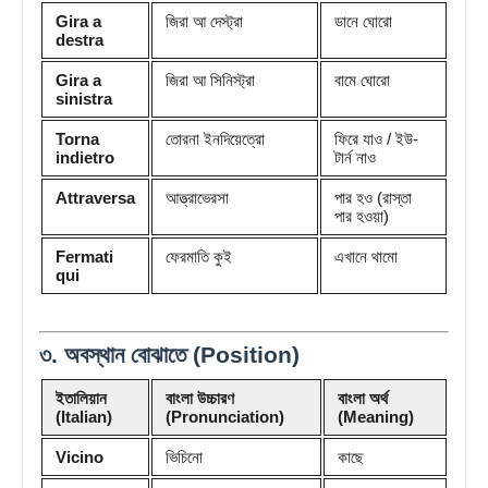
Gira a
জিরা আ দেস্ট্রা
ডানে ঘোরো
destra
Gira a
জিরা আ সিনিস্ট্রা
বামে ঘোরো
sinistra
Torna
তোরনা ইনদিয়েত্রো
ফিরে যাও / ইউ-
indietro
টার্ন নাও
Attraversa
আত্ত্রাভেরসা
পার হও (রাস্তা
পার হওয়া)
Fermati
ফেরমাতি কুই
এখানে থামো
qui
৩. অবস্থান বোঝাতে (Position)
ইতালিয়ান
বাংলা উচ্চারণ
বাংলা অর্থ
(Italian)
(Pronunciation)
(Meaning)
Vicino
ভিচিনো
কাছে