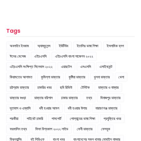
Tags
অনলাইন ইনকাম
অ্যাম্বুলেন্স
ইউটিউব
ইতালির ভাষা শিক্ষা
ইসলামিক ব্লগ
ঈদের মেসেজ
এইচএসসি
এইচএসসি বাংলা সাজেশন ২০২২
এইচএসসি সংক্ষিপ্ত সিলেবাস ২০২২
এয়ারটেল
এসএসসি
এসাইনমেন্ট
কিয়ামতের আলামত
কুমিল্লা ডাক্তার
কুষ্টিয়া ডাক্তার
খুলনা ডাক্তার
খেলা
চট্টগ্রাম ডাক্তার
চাকরির খবর
ছবি রিভিউ
টেলিটক
ডাক্তার ও নাম্বার
ডাক্তার বগুড়া
ডাক্তার বরিশাল
ঢাকার ডাক্তার
তথ্য
দিনাজপুর ডাক্তার
দূতাবাস ও এম্বাসি
ধনী হওয়ার আমল
ধনী হওয়ার উপায়
নারায়ণগঞ্জ ডাক্তার
পরকীয়া
পাইবেট চাকরি
পাসপোর্ট
পোল্যান্ডের ভাষা শিক্ষা
প্রযুক্তির খবর
ফরমালিন তথ্য
ফিফা বিশ্বকাপ ২০২২ লাইভ
ফেনী ডাক্তার
ফেসবুক
ফ্রিল্যান্সিং
বই পিডিএফ
বাংলা খবর
বাংলাদেশের সকল থানার মোবাইল নাম্বার