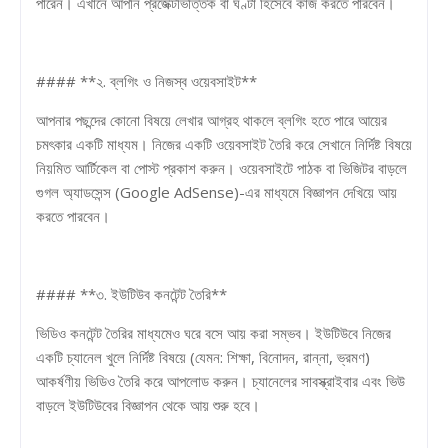
পারেন। এখানে আপনি প্রজেক্টভিত্তিক বা ঘণ্টা হিসেবে কাজ করতে পারবেন।
#### **২. ব্লগিং ও নিজস্ব ওয়েবসাইট**
আপনার পছন্দের কোনো বিষয়ে লেখার আগ্রহ থাকলে ব্লগিং হতে পারে আয়ের
চমৎকার একটি মাধ্যম। নিজের একটি ওয়েবসাইট তৈরি করে সেখানে নির্দিষ্ট বিষয়ে
নিয়মিত আর্টিকেল বা পোস্ট প্রকাশ করুন। ওয়েবসাইটে পাঠক বা ভিজিটর বাড়লে
গুগল অ্যাডসেন্স (Google AdSense)-এর মাধ্যমে বিজ্ঞাপন দেখিয়ে আয়
করতে পারবেন।
#### **৩. ইউটিউব কনটেন্ট তৈরি**
ভিডিও কনটেন্ট তৈরির মাধ্যমেও ঘরে বসে আয় করা সম্ভব। ইউটিউবে নিজের
একটি চ্যানেল খুলে নির্দিষ্ট বিষয়ে (যেমন: শিক্ষা, বিনোদন, রান্না, ভ্রমণ)
আকর্ষণীয় ভিডিও তৈরি করে আপলোড করুন। চ্যানেলের সাবস্ক্রাইবার এবং ভিউ
বাড়লে ইউটিউবের বিজ্ঞাপন থেকে আয় শুরু হবে।