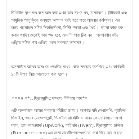
ডিজিটাল যুগে ঘরে বসে আয় করা এখন আর স্বপ্ন নয়, বাস্তবতা। ইন্টারনেট এবং
আধুনিক প্রযুক্তির কল্যাণে আপনার ঘরই হতে পারে আপনার কর্মস্থল। এর
জন্য প্রয়োজন সঠিক দিকনির্দেশনা, নির্দিষ্ট দক্ষতা এবং ধৈর্য। কোনো কাজ শুরু
করার পরদিন থেকেই আয় শুরু হবে, এমনটা ভাবা ঠিক নয়। প্রতারণার ফাঁদ
এড়িয়ে সঠিক পথে এগিয়ে গেলে সফলতা আসবেই।
অনলাইনে আয়ের অসংখ্য পদ্ধতির মধ্যে থেকে সবচেয়ে জনপ্রিয় এবং কার্যকরী
১০টি উপায় নিচে আলোচনা করা হলো।
#### **১. ফ্রিল্যান্সিং: দক্ষতার বিনিময়ে আয়**
এটি অনলাইনে আয়ের সবচেয়ে পরিচিত উপায়। আপনার যদি লেখালেখি, গ্রাফিক
ডিজাইন, ওয়েব ডেভেলপমেন্ট, ডিজিটাল মার্কেটিং বা অন্য কোনো বিষয়ে দক্ষতা
থাকে, তবে আপওয়ার্ক (Upwork), ফাইভার (Fiverr), ফ্রিল্যান্সার ডটকম
(Freelancer.com) এর মতো মার্কেটপ্লেসগুলোতে সেবা দিয়ে আয় করতে