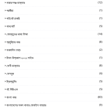
নারায়ণগঞ্জ ডাক্তার
(12)
পরকীয়া
(1)
পাইবেট চাকরি
(1)
পাসপোর্ট
(5)
পোল্যান্ডের ভাষা শিক্ষা
(14)
প্রযুক্তির খবর
(8)
ফরমালিন তথ্য
(2)
ফিফা বিশ্বকাপ ২০২২ লাইভ
(1)
ফেনী ডাক্তার
(8)
ফেসবুক
(6)
ফ্রিল্যান্সিং
(5)
বই পিডিএফ
(5)
বাংলা খবর
(83)
বাংলাদেশের সকল থানার মোবাইল নাম্বার
(9)