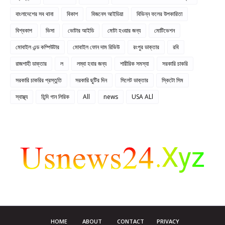
বাংলাদেশের সব থানা
বিকাশ
বিজনেস আইডিয়া
বিভিন্ন ফলের উপকারিতা
বিশ্বকাপ
ভিসা
ভোটার আইডি
মোটা হওয়ার জন্য
মোটিভেশন
মোবাইল এন্ড কম্পিউটার
মোবাইল ফোন দাম রিভিউ
রংপুর ডাক্তার
রবি
রাজশাহী ডাক্তার
ল
লম্বা হবার জন্য
শারীরিক সমস্যা
সরকারি চাকরি
সরকারি চাকরির প্রস্তুতি
সরকারি ছুটির দিন
সিলেট ডাক্তার
স্কিটো সিম
স্বাস্থ্য
হিন্দি গান লিরিক
All
news
USA ALl
HOME
ABOUT
CONTACT
PRIVACY