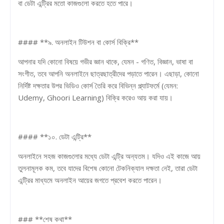
বা ডেটা এন্ট্রির মতো কাজগুলো করতে হতে পারে।
#### **৯. অনলাইন টিউশন বা কোর্স বিক্রি**
আপনার যদি কোনো বিষয়ে গভীর জ্ঞান থাকে, যেমন - গণিত, বিজ্ঞান, ভাষা বা
সংগীত, তবে আপনি অনলাইনে ছাত্রছাত্রীদের পড়াতে পারেন। এছাড়া, কোনো
নির্দিষ্ট দক্ষতার উপর ভিডিও কোর্স তৈরি করে বিভিন্ন প্ল্যাটফর্মে (যেমন:
Udemy, Ghoori Learning) বিক্রি করেও আয় করা যায়।
#### **১০. ডেটা এন্ট্রি**
অনলাইনে সহজ কাজগুলোর মধ্যে ডেটা এন্ট্রি অন্যতম। যদিও এই কাজে আয়
তুলনামূলক কম, তবে যাদের বিশেষ কোনো টেকনিক্যাল দক্ষতা নেই, তারা ডেটা
এন্ট্রির মাধ্যমে অনলাইন আয়ের জগতে প্রবেশ করতে পারেন।
### **শেষ কথা**