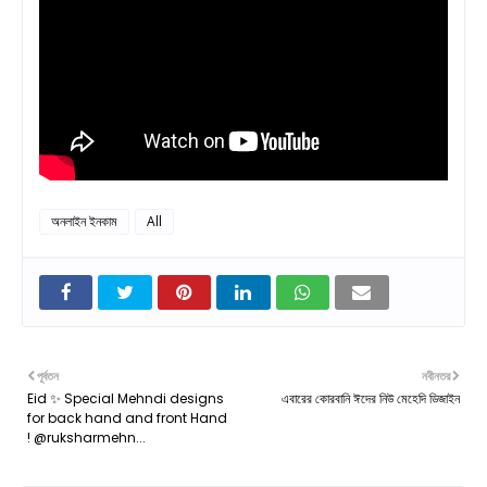
অনলাইন ইনকাম
All
পূর্বতন
নবীনতর
Eid ✨ Special Mehndi designs
এবারের কোরবানি ঈদের নিউ মেহেদি ডিজাইন
for back hand and front Hand
! @ruksharmehn...