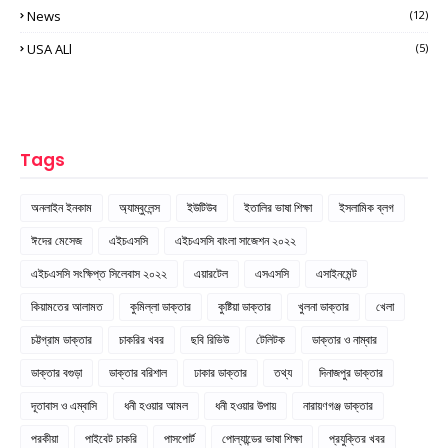
News
(12)
USA ALl
(5)
Tags
অনলাইন ইনকাম
অ্যাম্বুলেন্স
ইউটিউব
ইতালির ভাষা শিক্ষা
ইসলামিক ব্লগ
ঈদের মেসেজ
এইচএসসি
এইচএসসি বাংলা সাজেশন ২০২২
এইচএসসি সংক্ষিপ্ত সিলেবাস ২০২২
এয়ারটেল
এসএসসি
এসাইনমেন্ট
কিয়ামতের আলামত
কুমিল্লা ডাক্তার
কুষ্টিয়া ডাক্তার
খুলনা ডাক্তার
খেলা
চট্টগ্রাম ডাক্তার
চাকরির খবর
ছবি রিভিউ
টেলিটক
ডাক্তার ও নাম্বার
ডাক্তার বগুড়া
ডাক্তার বরিশাল
ঢাকার ডাক্তার
তথ্য
দিনাজপুর ডাক্তার
দূতাবাস ও এম্বাসি
ধনী হওয়ার আমল
ধনী হওয়ার উপায়
নারায়ণগঞ্জ ডাক্তার
পরকীয়া
পাইবেট চাকরি
পাসপোর্ট
পোল্যান্ডের ভাষা শিক্ষা
প্রযুক্তির খবর