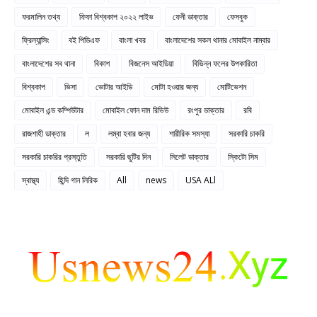
ফরমালিন তথ্য
ফিফা বিশ্বকাপ ২০২২ লাইভ
ফেনী ডাক্তার
ফেসবুক
ফ্রিল্যান্সিং
বই পিডিএফ
বাংলা খবর
বাংলাদেশের সকল থানার মোবাইল নাম্বার
বাংলাদেশের সব থানা
বিকাশ
বিজনেস আইডিয়া
বিভিন্ন ফলের উপকারিতা
বিশ্বকাপ
ভিসা
ভোটার আইডি
মোটা হওয়ার জন্য
মোটিভেশন
মোবাইল এন্ড কম্পিউটার
মোবাইল ফোন দাম রিভিউ
রংপুর ডাক্তার
রবি
রাজশাহী ডাক্তার
ল
লম্বা হবার জন্য
শারীরিক সমস্যা
সরকারি চাকরি
সরকারি চাকরির প্রস্তুতি
সরকারি ছুটির দিন
সিলেট ডাক্তার
স্কিটো সিম
স্বাস্থ্য
হিন্দি গান লিরিক
All
news
USA ALl