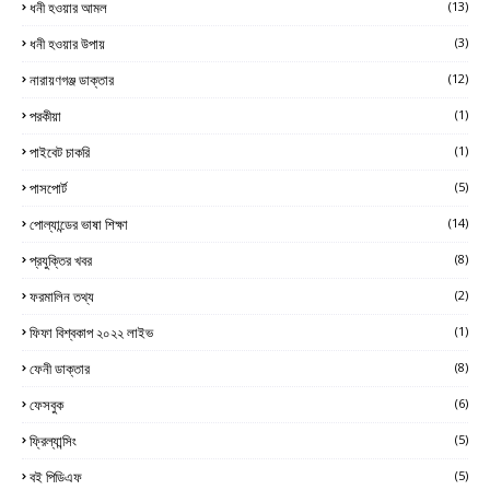
ধনী হওয়ার আমল
(13)
ধনী হওয়ার উপায়
(3)
নারায়ণগঞ্জ ডাক্তার
(12)
পরকীয়া
(1)
পাইবেট চাকরি
(1)
পাসপোর্ট
(5)
পোল্যান্ডের ভাষা শিক্ষা
(14)
প্রযুক্তির খবর
(8)
ফরমালিন তথ্য
(2)
ফিফা বিশ্বকাপ ২০২২ লাইভ
(1)
ফেনী ডাক্তার
(8)
ফেসবুক
(6)
ফ্রিল্যান্সিং
(5)
বই পিডিএফ
(5)