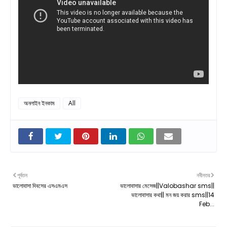
অনলাইন ইনকাম
All
পূর্বতন
নবীনতর
ভালোবাসা দিবসের এসএমএস
ভালোবাসার মেসেজ||Valobashar sms||
ভালোবাসার কথা|| মন জয় করার sms||14
Feb...