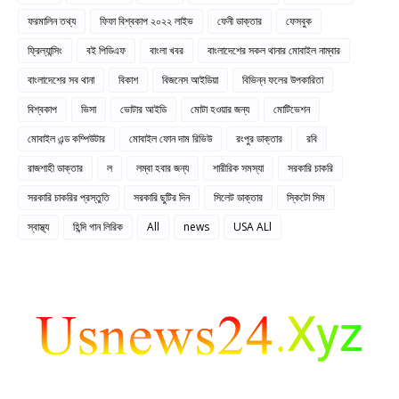
ফরমালিন তথ্য
ফিফা বিশ্বকাপ ২০২২ লাইভ
ফেনী ডাক্তার
ফেসবুক
ফ্রিল্যান্সিং
বই পিডিএফ
বাংলা খবর
বাংলাদেশের সকল থানার মোবাইল নাম্বার
বাংলাদেশের সব থানা
বিকাশ
বিজনেস আইডিয়া
বিভিন্ন ফলের উপকারিতা
বিশ্বকাপ
ভিসা
ভোটার আইডি
মোটা হওয়ার জন্য
মোটিভেশন
মোবাইল এন্ড কম্পিউটার
মোবাইল ফোন দাম রিভিউ
রংপুর ডাক্তার
রবি
রাজশাহী ডাক্তার
ল
লম্বা হবার জন্য
শারীরিক সমস্যা
সরকারি চাকরি
সরকারি চাকরির প্রস্তুতি
সরকারি ছুটির দিন
সিলেট ডাক্তার
স্কিটো সিম
স্বাস্থ্য
হিন্দি গান লিরিক
All
news
USA ALl