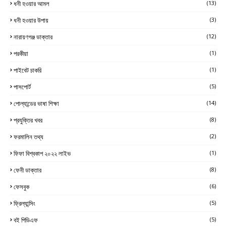
ধনী হওয়ার আমল
(13)
ধনী হওয়ার উপায়
(3)
নারায়ণগঞ্জ ডাক্তার
(12)
পরকীয়া
(1)
পাইবেট চাকরি
(1)
পাসপোর্ট
(5)
পোল্যান্ডের ভাষা শিক্ষা
(14)
প্রযুক্তির খবর
(8)
ফরমালিন তথ্য
(2)
ফিফা বিশ্বকাপ ২০২২ লাইভ
(1)
ফেনী ডাক্তার
(8)
ফেসবুক
(6)
ফ্রিল্যান্সিং
(5)
বই পিডিএফ
(5)