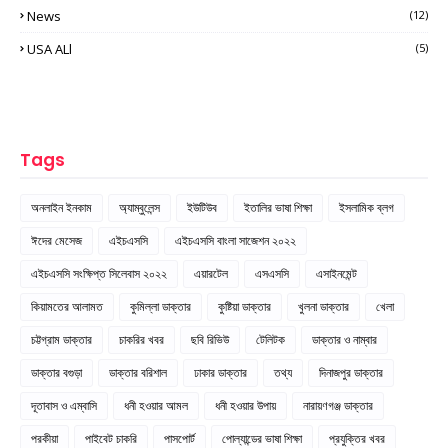
News
(12)
USA ALl
(5)
Tags
অনলাইন ইনকাম
অ্যাম্বুলেন্স
ইউটিউব
ইতালির ভাষা শিক্ষা
ইসলামিক ব্লগ
ঈদের মেসেজ
এইচএসসি
এইচএসসি বাংলা সাজেশন ২০২২
এইচএসসি সংক্ষিপ্ত সিলেবাস ২০২২
এয়ারটেল
এসএসসি
এসাইনমেন্ট
কিয়ামতের আলামত
কুমিল্লা ডাক্তার
কুষ্টিয়া ডাক্তার
খুলনা ডাক্তার
খেলা
চট্টগ্রাম ডাক্তার
চাকরির খবর
ছবি রিভিউ
টেলিটক
ডাক্তার ও নাম্বার
ডাক্তার বগুড়া
ডাক্তার বরিশাল
ঢাকার ডাক্তার
তথ্য
দিনাজপুর ডাক্তার
দূতাবাস ও এম্বাসি
ধনী হওয়ার আমল
ধনী হওয়ার উপায়
নারায়ণগঞ্জ ডাক্তার
পরকীয়া
পাইবেট চাকরি
পাসপোর্ট
পোল্যান্ডের ভাষা শিক্ষা
প্রযুক্তির খবর