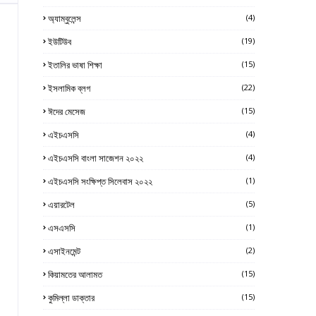
অ্যাম্বুলেন্স
(4)
ইউটিউব
(19)
ইতালির ভাষা শিক্ষা
(15)
ইসলামিক ব্লগ
(22)
ঈদের মেসেজ
(15)
এইচএসসি
(4)
এইচএসসি বাংলা সাজেশন ২০২২
(4)
এইচএসসি সংক্ষিপ্ত সিলেবাস ২০২২
(1)
এয়ারটেল
(5)
এসএসসি
(1)
এসাইনমেন্ট
(2)
কিয়ামতের আলামত
(15)
কুমিল্লা ডাক্তার
(15)