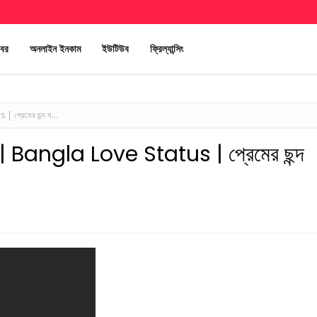
খবর
অনলাইন ইনকাম
ইউটিউব
ফ্রিল্যান্সিং
| প্রেমের ছন্দ ম...
িবস | Bangla Love Status | প্রেমের ছন্দ