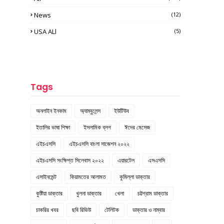
News
(12)
USA ALl
(5)
Tags
অনলাইন ইনকাম
অ্যাম্বুলেন্স
ইউটিউব
ইতালির ভাষা শিক্ষা
ইসলামিক ব্লগ
ঈদের মেসেজ
এইচএসসি
এইচএসসি বাংলা সাজেশন ২০২২
এইচএসসি সংক্ষিপ্ত সিলেবাস ২০২২
এয়ারটেল
এসএসসি
এসাইনমেন্ট
কিয়ামতের আলামত
কুমিল্লা ডাক্তার
কুষ্টিয়া ডাক্তার
খুলনা ডাক্তার
খেলা
চট্টগ্রাম ডাক্তার
চাকরির খবর
ছবি রিভিউ
টেলিটক
ডাক্তার ও নাম্বার