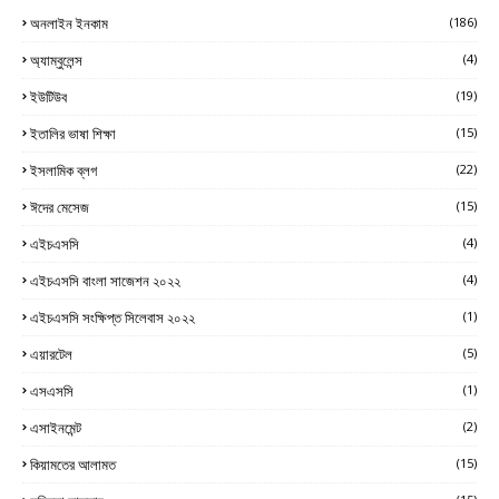
অনলাইন ইনকাম
(186)
অ্যাম্বুলেন্স
(4)
ইউটিউব
(19)
ইতালির ভাষা শিক্ষা
(15)
ইসলামিক ব্লগ
(22)
ঈদের মেসেজ
(15)
এইচএসসি
(4)
এইচএসসি বাংলা সাজেশন ২০২২
(4)
এইচএসসি সংক্ষিপ্ত সিলেবাস ২০২২
(1)
এয়ারটেল
(5)
এসএসসি
(1)
এসাইনমেন্ট
(2)
কিয়ামতের আলামত
(15)