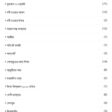
দূতাবাস ও এম্বাসি
(71)
ধনী হওয়ার আমল
(13)
ধনী হওয়ার উপায়
(3)
নারায়ণগঞ্জ ডাক্তার
(12)
পরকীয়া
(1)
পাইবেট চাকরি
(1)
পাসপোর্ট
(5)
পোল্যান্ডের ভাষা শিক্ষা
(14)
প্রযুক্তির খবর
(8)
ফরমালিন তথ্য
(2)
ফিফা বিশ্বকাপ ২০২২ লাইভ
(1)
ফেনী ডাক্তার
(8)
ফেসবুক
(6)
ফ্রিল্যান্সিং
(5)