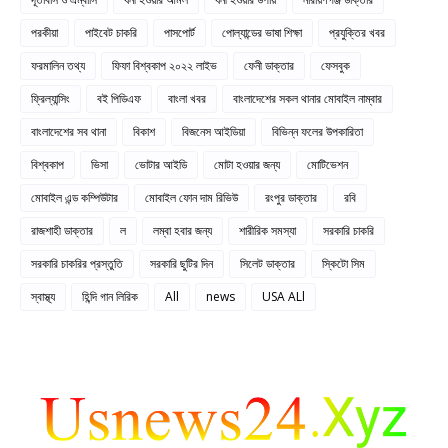
পরকীয়া
পাইবেট চাকরি
পাসপোর্ট
পোল্যান্ডের ভাষা শিক্ষা
প্রযুক্তির খবর
ফরমালিন তথ্য
ফিফা বিশ্বকাপ ২০২২ লাইভ
ফেনী ডাক্তার
ফেসবুক
ফ্রিল্যান্সিং
বই পিডিএফ
বাংলা খবর
বাংলাদেশের সকল থানার মোবাইল নাম্বার
বাংলাদেশের সব থানা
বিকাশ
বিজনেস আইডিয়া
বিভিন্ন ফলের উপকারিতা
বিশ্বকাপ
ভিসা
ভোটার আইডি
মোটা হওয়ার জন্য
মোটিভেশন
মোবাইল এন্ড কম্পিউটার
মোবাইল ফোন দাম রিভিউ
রংপুর ডাক্তার
রবি
রাজশাহী ডাক্তার
ল
লম্বা হবার জন্য
শারীরিক সমস্যা
সরকারি চাকরি
সরকারি চাকরির প্রস্তুতি
সরকারি ছুটির দিন
সিলেট ডাক্তার
স্কিটো সিম
স্বাস্থ্য
হিন্দি গান লিরিক
All
news
USA ALl