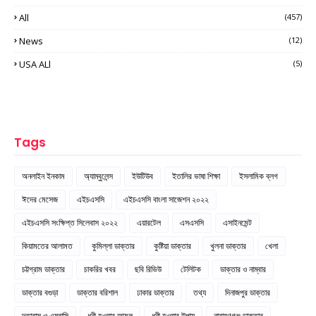
All
(457)
News
(12)
USA ALl
(5)
Tags
অনলাইন ইনকাম
অ্যাম্বুলেন্স
ইউটিউব
ইতালির ভাষা শিক্ষা
ইসলামিক ব্লগ
ঈদের মেসেজ
এইচএসসি
এইচএসসি বাংলা সাজেশন ২০২২
এইচএসসি সংক্ষিপ্ত সিলেবাস ২০২২
এয়ারটেল
এসএসসি
এসাইনমেন্ট
কিয়ামতের আলামত
কুমিল্লা ডাক্তার
কুষ্টিয়া ডাক্তার
খুলনা ডাক্তার
খেলা
চট্টগ্রাম ডাক্তার
চাকরির খবর
ছবি রিভিউ
টেলিটক
ডাক্তার ও নাম্বার
ডাক্তার বগুড়া
ডাক্তার বরিশাল
ঢাকার ডাক্তার
তথ্য
দিনাজপুর ডাক্তার
দূতাবাস ও এম্বাসি
ধনী হওয়ার আমল
ধনী হওয়ার উপায়
নারায়ণগঞ্জ ডাক্তার