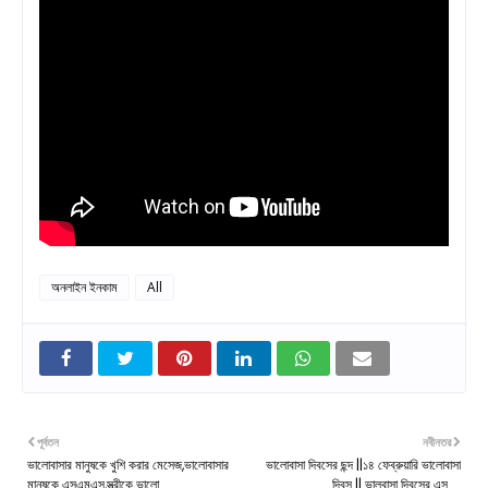
অনলাইন ইনকাম
All
পূর্বতন
নবীনতর
ভালোবাসার মানুষকে খুশি করার মেসেজ,ভালোবাসার
ভালোবাসা দিবসের ছন্দ ||১৪ ফেব্রুয়ারি ভালোবাসা
মানুষকে এসএমএস,স্ত্রীকে ভালো...
দিবস || ভালবাসা দিবসের এস ...