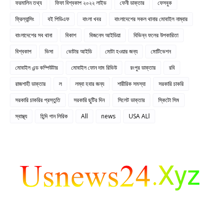
ফরমালিন তথ্য
ফিফা বিশ্বকাপ ২০২২ লাইভ
ফেনী ডাক্তার
ফেসবুক
ফ্রিল্যান্সিং
বই পিডিএফ
বাংলা খবর
বাংলাদেশের সকল থানার মোবাইল নাম্বার
বাংলাদেশের সব থানা
বিকাশ
বিজনেস আইডিয়া
বিভিন্ন ফলের উপকারিতা
বিশ্বকাপ
ভিসা
ভোটার আইডি
মোটা হওয়ার জন্য
মোটিভেশন
মোবাইল এন্ড কম্পিউটার
মোবাইল ফোন দাম রিভিউ
রংপুর ডাক্তার
রবি
রাজশাহী ডাক্তার
ল
লম্বা হবার জন্য
শারীরিক সমস্যা
সরকারি চাকরি
সরকারি চাকরির প্রস্তুতি
সরকারি ছুটির দিন
সিলেট ডাক্তার
স্কিটো সিম
স্বাস্থ্য
হিন্দি গান লিরিক
All
news
USA ALl