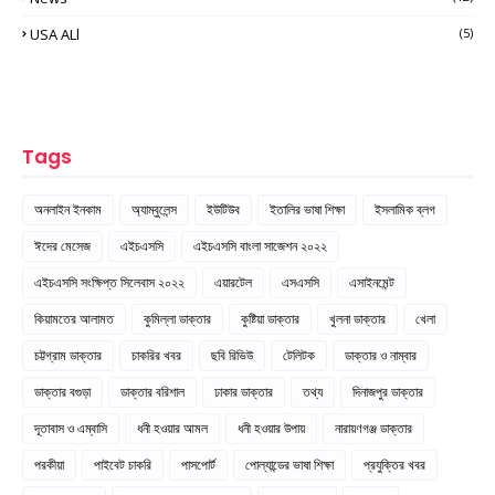
USA ALl
(5)
Tags
অনলাইন ইনকাম
অ্যাম্বুলেন্স
ইউটিউব
ইতালির ভাষা শিক্ষা
ইসলামিক ব্লগ
ঈদের মেসেজ
এইচএসসি
এইচএসসি বাংলা সাজেশন ২০২২
এইচএসসি সংক্ষিপ্ত সিলেবাস ২০২২
এয়ারটেল
এসএসসি
এসাইনমেন্ট
কিয়ামতের আলামত
কুমিল্লা ডাক্তার
কুষ্টিয়া ডাক্তার
খুলনা ডাক্তার
খেলা
চট্টগ্রাম ডাক্তার
চাকরির খবর
ছবি রিভিউ
টেলিটক
ডাক্তার ও নাম্বার
ডাক্তার বগুড়া
ডাক্তার বরিশাল
ঢাকার ডাক্তার
তথ্য
দিনাজপুর ডাক্তার
দূতাবাস ও এম্বাসি
ধনী হওয়ার আমল
ধনী হওয়ার উপায়
নারায়ণগঞ্জ ডাক্তার
পরকীয়া
পাইবেট চাকরি
পাসপোর্ট
পোল্যান্ডের ভাষা শিক্ষা
প্রযুক্তির খবর