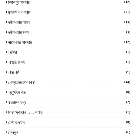
দিনাজপুর ডাক্তার
(12)
দূতাবাস ও এম্বাসি
(71)
ধনী হওয়ার আমল
(13)
ধনী হওয়ার উপায়
(3)
নারায়ণগঞ্জ ডাক্তার
(12)
পরকীয়া
(1)
পাইবেট চাকরি
(1)
পাসপোর্ট
(5)
পোল্যান্ডের ভাষা শিক্ষা
(14)
প্রযুক্তির খবর
(8)
ফরমালিন তথ্য
(2)
ফিফা বিশ্বকাপ ২০২২ লাইভ
(1)
ফেনী ডাক্তার
(8)
ফেসবুক
(6)