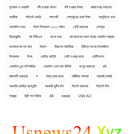
দূতাবাস ও এম্বাসি
ধনী হওয়ার আমল
ধনী হওয়ার উপায়
নারায়ণগঞ্জ ডাক্তার
পরকীয়া
পাইবেট চাকরি
পাসপোর্ট
পোল্যান্ডের ভাষা শিক্ষা
প্রযুক্তির খবর
ফরমালিন তথ্য
ফিফা বিশ্বকাপ ২০২২ লাইভ
ফেনী ডাক্তার
ফেসবুক
ফ্রিল্যান্সিং
বই পিডিএফ
বাংলা খবর
বাংলাদেশের সকল থানার মোবাইল নাম্বার
বাংলাদেশের সব থানা
বিকাশ
বিজনেস আইডিয়া
বিভিন্ন ফলের উপকারিতা
বিশ্বকাপ
ভিসা
ভোটার আইডি
মোটা হওয়ার জন্য
মোটিভেশন
মোবাইল এন্ড কম্পিউটার
মোবাইল ফোন দাম রিভিউ
রংপুর ডাক্তার
রবি
রাজশাহী ডাক্তার
ল
লম্বা হবার জন্য
শারীরিক সমস্যা
সরকারি চাকরি
সরকারি চাকরির প্রস্তুতি
সরকারি ছুটির দিন
সিলেট ডাক্তার
স্কিটো সিম
স্বাস্থ্য
হিন্দি গান লিরিক
All
news
USA ALl