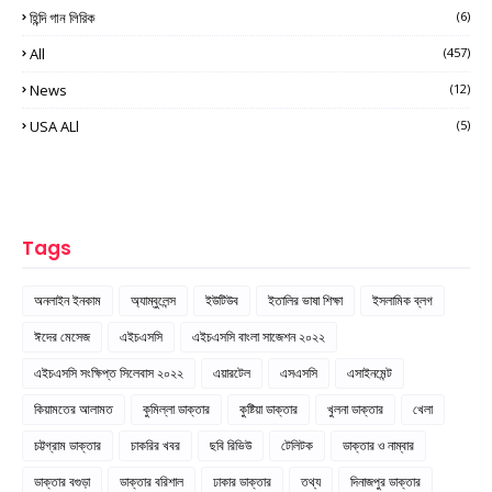
হিন্দি গান লিরিক
(6)
All
(457)
News
(12)
USA ALl
(5)
Tags
অনলাইন ইনকাম
অ্যাম্বুলেন্স
ইউটিউব
ইতালির ভাষা শিক্ষা
ইসলামিক ব্লগ
ঈদের মেসেজ
এইচএসসি
এইচএসসি বাংলা সাজেশন ২০২২
এইচএসসি সংক্ষিপ্ত সিলেবাস ২০২২
এয়ারটেল
এসএসসি
এসাইনমেন্ট
কিয়ামতের আলামত
কুমিল্লা ডাক্তার
কুষ্টিয়া ডাক্তার
খুলনা ডাক্তার
খেলা
চট্টগ্রাম ডাক্তার
চাকরির খবর
ছবি রিভিউ
টেলিটক
ডাক্তার ও নাম্বার
ডাক্তার বগুড়া
ডাক্তার বরিশাল
ঢাকার ডাক্তার
তথ্য
দিনাজপুর ডাক্তার