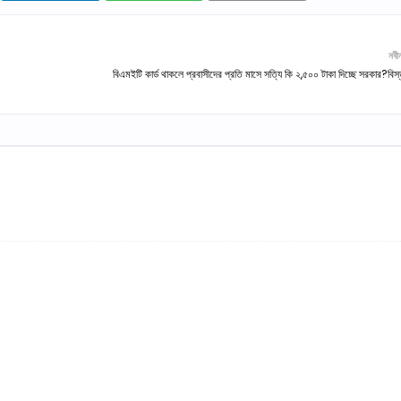
নবী
বিএমইটি কার্ড থাকলে প্রবাসীদের প্রতি মাসে সত্যি কি ২,৫০০ টাকা দিচ্ছে সরকার?বিস