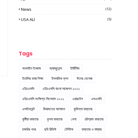
News
(12)
USA ALl
(5)
Tags
অনলাইন ইনকাম
অ্যাম্বুলেন্স
ইউটিউব
ইতালির ভাষা শিক্ষা
ইসলামিক ব্লগ
ঈদের মেসেজ
এইচএসসি
এইচএসসি বাংলা সাজেশন ২০২২
এইচএসসি সংক্ষিপ্ত সিলেবাস ২০২২
এয়ারটেল
এসএসসি
এসাইনমেন্ট
কিয়ামতের আলামত
কুমিল্লা ডাক্তার
কুষ্টিয়া ডাক্তার
খুলনা ডাক্তার
খেলা
চট্টগ্রাম ডাক্তার
চাকরির খবর
ছবি রিভিউ
টেলিটক
ডাক্তার ও নাম্বার