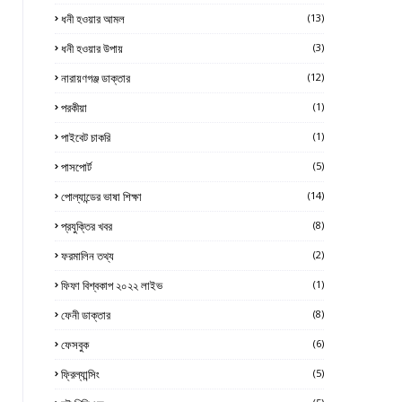
ধনী হওয়ার আমল
(13)
ধনী হওয়ার উপায়
(3)
নারায়ণগঞ্জ ডাক্তার
(12)
পরকীয়া
(1)
পাইবেট চাকরি
(1)
পাসপোর্ট
(5)
পোল্যান্ডের ভাষা শিক্ষা
(14)
প্রযুক্তির খবর
(8)
ফরমালিন তথ্য
(2)
ফিফা বিশ্বকাপ ২০২২ লাইভ
(1)
ফেনী ডাক্তার
(8)
ফেসবুক
(6)
ফ্রিল্যান্সিং
(5)