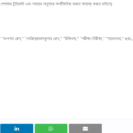
াদার ইন্টারেস্ট এবং সময়ের অনুসারে অপটিমাইজ করতে সাহায্য করতে চাইলে)
গত রোগ," "সেরিব্রোভাসকুলার রোগ," "চিকিৎসা," "পরীক্ষা-নিরীক্ষা," "সচেতনতা," etc.