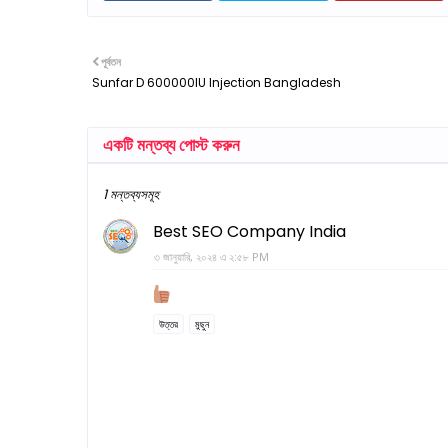
পূর্বতন
Sunfar D 600000IU Injection Bangladesh
একটি মন্তব্য পোস্ট করুন
1 মন্তব্যসমূহ
Best SEO Company India
৩ জানুয়ারি, ২০২৪ এ ২:৫৮ PM
উত্তর
মুছুন