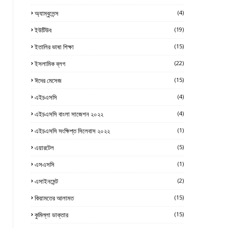
অ্যাম্বুলেন্স
(4)
ইউটিউব
(19)
ইতালির ভাষা শিক্ষা
(15)
ইসলামিক ব্লগ
(22)
ঈদের মেসেজ
(15)
এইচএসসি
(4)
এইচএসসি বাংলা সাজেশন ২০২২
(4)
এইচএসসি সংক্ষিপ্ত সিলেবাস ২০২২
(1)
এয়ারটেল
(5)
এসএসসি
(1)
এসাইনমেন্ট
(2)
কিয়ামতের আলামত
(15)
কুমিল্লা ডাক্তার
(15)