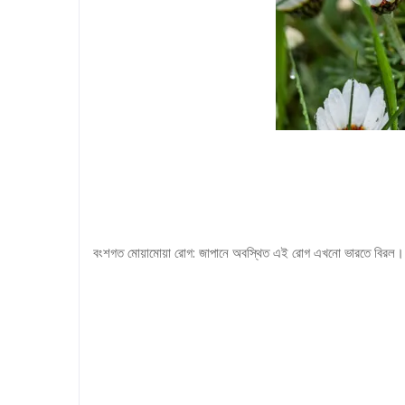
বংশগত মোয়ামোয়া রোগ: জাপানে অবস্থিত এই রোগ এখনো ভারতে বিরল। চিকি