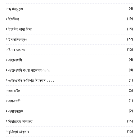
অ্যাম্বুলেন্স
(4)
ইউটিউব
(19)
ইতালির ভাষা শিক্ষা
(15)
ইসলামিক ব্লগ
(22)
ঈদের মেসেজ
(15)
এইচএসসি
(4)
এইচএসসি বাংলা সাজেশন ২০২২
(4)
এইচএসসি সংক্ষিপ্ত সিলেবাস ২০২২
(1)
এয়ারটেল
(5)
এসএসসি
(1)
এসাইনমেন্ট
(2)
কিয়ামতের আলামত
(15)
কুমিল্লা ডাক্তার
(15)