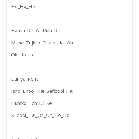
Ho_Ho_Ho
Hansa_De_Ya_Rula_De
Maine_Tujhko_Chuna_Hai_Oh
Oh_Ho_Ho
Duniya_Kehti
Ishq_Bhool_Hai_Befizool_Hai
Humko_Toh_Dil_Se
Kubool_Hai_Oh_Oh_Ho_Ho