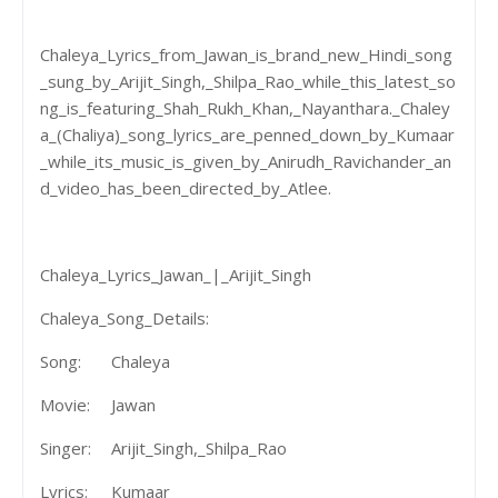
Chaleya_Lyrics_from_Jawan_is_brand_new_Hindi_song
_sung_by_Arijit_Singh,_Shilpa_Rao_while_this_latest_so
ng_is_featuring_Shah_Rukh_Khan,_Nayanthara._Chaley
a_(Chaliya)_song_lyrics_are_penned_down_by_Kumaar
_while_its_music_is_given_by_Anirudh_Ravichander_an
d_video_has_been_directed_by_Atlee.
Chaleya_Lyrics_Jawan_|_Arijit_Singh
Chaleya_Song_Details:
Song:
Chaleya
Movie:
Jawan
Singer:
Arijit_Singh,_Shilpa_Rao
Lyrics:
Kumaar