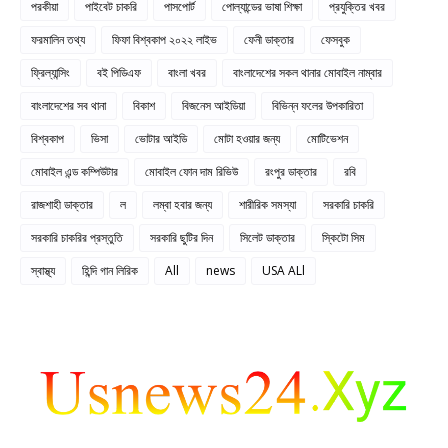
পরকীয়া
পাইবেট চাকরি
পাসপোর্ট
পোল্যান্ডের ভাষা শিক্ষা
প্রযুক্তির খবর
ফরমালিন তথ্য
ফিফা বিশ্বকাপ ২০২২ লাইভ
ফেনী ডাক্তার
ফেসবুক
ফ্রিল্যান্সিং
বই পিডিএফ
বাংলা খবর
বাংলাদেশের সকল থানার মোবাইল নাম্বার
বাংলাদেশের সব থানা
বিকাশ
বিজনেস আইডিয়া
বিভিন্ন ফলের উপকারিতা
বিশ্বকাপ
ভিসা
ভোটার আইডি
মোটা হওয়ার জন্য
মোটিভেশন
মোবাইল এন্ড কম্পিউটার
মোবাইল ফোন দাম রিভিউ
রংপুর ডাক্তার
রবি
রাজশাহী ডাক্তার
ল
লম্বা হবার জন্য
শারীরিক সমস্যা
সরকারি চাকরি
সরকারি চাকরির প্রস্তুতি
সরকারি ছুটির দিন
সিলেট ডাক্তার
স্কিটো সিম
স্বাস্থ্য
হিন্দি গান লিরিক
All
news
USA ALl