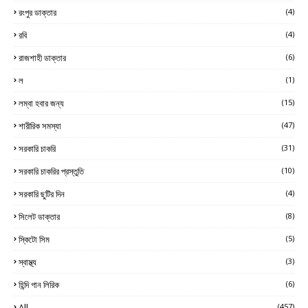
রংপুর ডাক্তার
(4)
রবি
(4)
রাজশাহী ডাক্তার
(6)
ল
(1)
লম্বা হবার জন্য
(15)
শারীরিক সমস্যা
(47)
সরকারি চাকরি
(31)
সরকারি চাকরির প্রস্তুতি
(10)
সরকারি ছুটির দিন
(4)
সিলেট ডাক্তার
(8)
স্কিটো সিম
(5)
স্বাস্থ্য
(3)
হিন্দি গান লিরিক
(6)
All
(457)