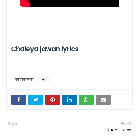
Chaleya jawan lyrics
অনলাইন ইনকাম
All
পূর্বতন
নবীনতর
Naach Lyrics