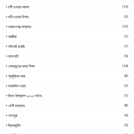
ধনী হওয়ার আমল
(13)
ধনী হওয়ার উপায়
(3)
নারায়ণগঞ্জ ডাক্তার
(12)
পরকীয়া
(1)
পাইবেট চাকরি
(1)
পাসপোর্ট
(5)
পোল্যান্ডের ভাষা শিক্ষা
(14)
প্রযুক্তির খবর
(8)
ফরমালিন তথ্য
(2)
ফিফা বিশ্বকাপ ২০২২ লাইভ
(1)
ফেনী ডাক্তার
(8)
ফেসবুক
(6)
ফ্রিল্যান্সিং
(5)