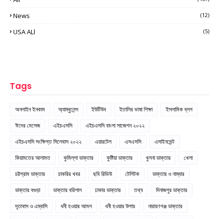
News
(12)
USA ALl
(5)
Tags
অনলাইন ইনকাম
অ্যাম্বুলেন্স
ইউটিউব
ইতালির ভাষা শিক্ষা
ইসলামিক ব্লগ
ঈদের মেসেজ
এইচএসসি
এইচএসসি বাংলা সাজেশন ২০২২
এইচএসসি সংক্ষিপ্ত সিলেবাস ২০২২
এয়ারটেল
এসএসসি
এসাইনমেন্ট
কিয়ামতের আলামত
কুমিল্লা ডাক্তার
কুষ্টিয়া ডাক্তার
খুলনা ডাক্তার
খেলা
চট্টগ্রাম ডাক্তার
চাকরির খবর
ছবি রিভিউ
টেলিটক
ডাক্তার ও নাম্বার
ডাক্তার বগুড়া
ডাক্তার বরিশাল
ঢাকার ডাক্তার
তথ্য
দিনাজপুর ডাক্তার
দূতাবাস ও এম্বাসি
ধনী হওয়ার আমল
ধনী হওয়ার উপায়
নারায়ণগঞ্জ ডাক্তার