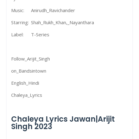
Music:
Anirudh_Ravichander
Starring:
Shah_Rukh_Khan,_Nayanthara
Label:
T-Series
Follow_Arijit_Singh
on_Bandsintown
English_Hindi
Chaleya_Lyrics
Chaleya Lyrics Jawan|Arijit
Singh 2023