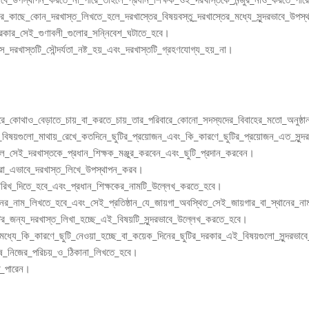
কের_কাছে_কোন_দরখাস্ত_লিখতে_হলে_দরখাস্তের_বিষয়বস্তু_দরখাস্তের_মধ্যে_সুন্দরভাবে_উপস্থ
রকার_সেই_গুণাবলী_গুলোর_সন্নিবেশ_ঘটাতে_হবে।
দরখাস্তটি_সৌন্দর্যতা_নষ্ট_হয়_এবং_দরখাস্তটি_গ্রহণযোগ্য_হয়_না।
ে_কোথাও_বেড়াতে_চায়_বা_করতে_চায়_তার_পরিবারে_কোনো_সদস্যদের_বিবাহের_মতো_অনুষ্ঠা
িষয়গুলো_মাথায়_রেখে_কতদিনে_ছুটির_প্রয়োজন_এবং_কি_কারণে_ছুটির_প্রয়োজন_এত_সুন্দ
ে_সেই_দরখাস্তকে_প্রধান_শিক্ষক_মঞ্জুর_করবেন_এবং_ছুটি_প্রদান_করবেন।
া_এভাবে_দরখাস্ত_লিখে_উপস্থাপন_করব।
ারিখ_দিতে_হবে_এবং_প্রধান_শিক্ষকের_নামটি_উল্লেখ_করতে_হবে।
্ঠানের_নাম_লিখতে_হবে_এবং_সেই_প্রতিষ্ঠান_যে_জায়গা_অবস্থিত_সেই_জায়গার_বা_স্থানের_না
র_জন্য_দরখাস্ত_লিখা_হচ্ছে_এই_বিষয়টি_সুন্দরভাবে_উল্লেখ_করতে_হবে।
্যে_কি_কারণে_ছুটি_নেওয়া_হচ্ছে_বা_কয়েক_দিনের_ছুটির_দরকার_এই_বিষয়গুলো_সুন্দরভাবে
ষে_নিজের_পরিচয়_ও_ঠিকানা_লিখতে_হবে।
ে_পারেন।