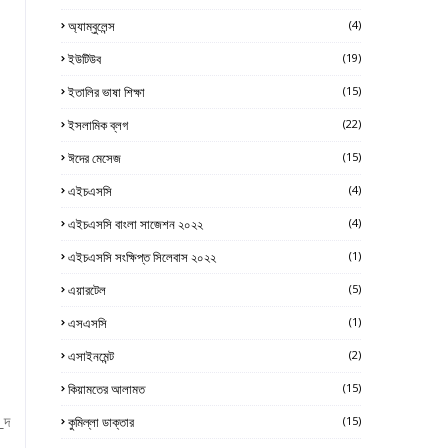
অ্যাম্বুলেন্স
(4)
ইউটিউব
(19)
ইতালির ভাষা শিক্ষা
(15)
ইসলামিক ব্লগ
(22)
ঈদের মেসেজ
(15)
এইচএসসি
(4)
এইচএসসি বাংলা সাজেশন ২০২২
(4)
এইচএসসি সংক্ষিপ্ত সিলেবাস ২০২২
(1)
এয়ারটেল
(5)
এসএসসি
(1)
এসাইনমেন্ট
(2)
কিয়ামতের আলামত
(15)
_দ
কুমিল্লা ডাক্তার
(15)