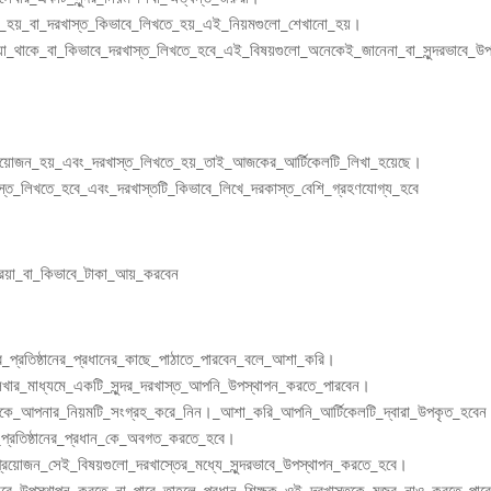
েখানো_হয়_বা_দরখাস্ত_কিভাবে_লিখতে_হয়_এই_নিয়মগুলো_শেখানো_হয়।
স্যা_থাকে_বা_কিভাবে_দরখাস্ত_লিখতে_হবে_এই_বিষয়গুলো_অনেকেই_জানেনা_বা_সুন্দরভাবে_উ
্রয়োজন_হয়_এবং_দরখাস্ত_লিখতে_হয়_তাই_আজকের_আর্টিকেলটি_লিখা_হয়েছে।
্ত_লিখতে_হবে_এবং_দরখাস্তটি_কিভাবে_লিখে_দরকাস্ত_বেশি_গ্রহণযোগ্য_হবে
য়া_বা_কিভাবে_টাকা_আয়_করবেন
্রতিষ্ঠানের_প্রধানের_কাছে_পাঠাতে_পারবেন_বলে_আশা_করি।
খার_মাধ্যমে_একটি_সুন্দর_দরখাস্ত_আপনি_উপস্থাপন_করতে_পারবেন।
ে_আপনার_নিয়মটি_সংগ্রহ_করে_নিন।_আশা_করি_আপনি_আর্টিকেলটি_দ্বারা_উপকৃত_হবেন
া_প্রতিষ্ঠানের_প্রধান_কে_অবগত_করতে_হবে।
্রয়োজন_সেই_বিষয়গুলো_দরখাস্তের_মধ্যে_সুন্দরভাবে_উপস্থাপন_করতে_হবে।
ন্দরভাবে_উপস্থাপন_করতে_না_পারে_তাহলে_প্রধান_শিক্ষক_ওই_দরখাস্তকে_মন্জুর_নাও_করতে_পার