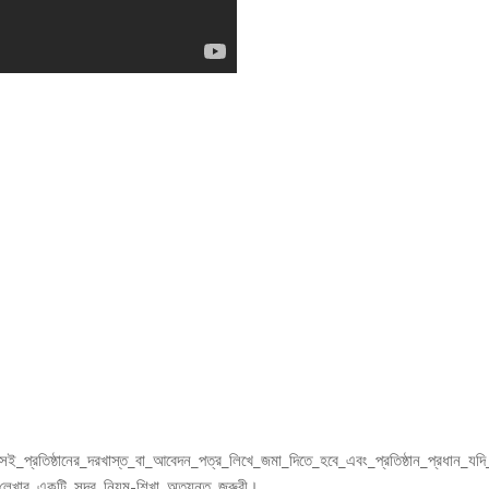
েই_প্রতিষ্ঠানের_দরখাস্ত_বা_আবেদন_পত্র_লিখে_জমা_দিতে_হবে_এবং_প্রতিষ্ঠান_প্রধান_যদি
লেখার_একটি_সুন্দর_নিয়ম-শিখা_অত্যন্ত_জরুরী।