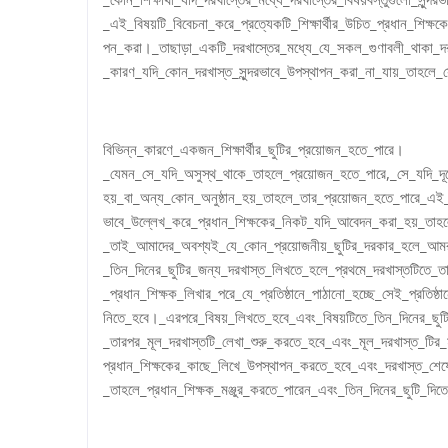
_এই_বিষয়টি_বিবেচনা_করে_প্রত্যেকটি_শিক্ষার্থীর_উচিত_প্রধান_শিক্ষ
পন_করা।_তাছাড়া_একটি_দরখাস্তের_মধ্যে_যে_সকল_গুণাবলী_থাকা_দ
_কারণ_যদি_কোন_দরখাস্ত_সুন্দরভাবে_উপস্থাপন_করা_না_যায়_তাহলে_সে_
বিভিন্ন_কারণে_একজন_শিক্ষার্থীর_ছুটির_প্রয়োজন_হতে_পারে।
_যেমন_সে_যদি_অসুস্থ_থাকে_তাহলে_প্রয়োজন_হতে_পারে,_সে_যদি_দূর
হয়_বা_অন্য_কোন_অনুষ্ঠান_হয়_তাহলে_তার_প্রয়োজন_হতে_পারে_এই_ব
ভাবে_উল্লেখ_করে_প্রধান_শিক্ষকের_নিকট_যদি_আবেদন_করা_হয়_তাহল
_তাই_আমাদের_অবশ্যই_যে_কোন_প্রয়োজনীয়_ছুটির_দরকার_হলে_আমর
_তিন_দিনের_ছুটির_জন্য_দরখাস্ত_লিখতে_হলে_প্রথমে_দরখাস্তটিতে_ত
_প্রধান_শিক্ষক_লিখার_পরে_যে_প্রতিষ্ঠানে_পাঠানো_হচ্ছে_সেই_প্রতিষ
নিতে_হবে।_এরপরে_বিষয়_লিখতে_হবে_এবং_বিষয়টিতে_তিন_দিনের_ছুটি
_তারপর_মূল_দরখাস্তটি_লেখা_শুরু_করতে_হবে_এবং_মূল_দরখাস্ত_টির_মধ
প্রধান_শিক্ষকের_কাছে_লিখে_উপস্থাপন_করতে_হবে_এবং_দরখাস্ত_শে
_তাহলে_প্রধান_শিক্ষক_মঞ্জুর_করতে_পারেন_এবং_তিন_দিনের_ছুটি_দিত