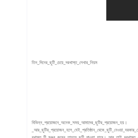
তিন_দিনের_ছুটি_চেয়ে_দরখাস্ত_লেখার_নিয়ম
বিভিন্ন_প্রয়োজনে_অনেক_সময়_আমাদের_ছুটির_প্রয়োজন_হয়।
_আর_ছুটির_প্রয়োজন_হলে_যেই_প্রতিষ্ঠান_থেকে_ছুটি_নেওয়া_দরকার_স
রখাস্ত_টি_মঞ্জুর_করেন_তাহলে_ছুটি_পাওয়া_যাবে।_আর_তাই_দরখাস্ত_