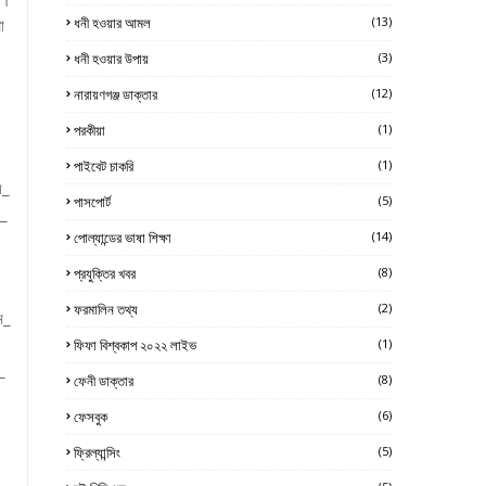
ধনী হওয়ার আমল
(13)
া
ধনী হওয়ার উপায়
(3)
নারায়ণগঞ্জ ডাক্তার
(12)
পরকীয়া
(1)
পাইবেট চাকরি
(1)
ন_
পাসপোর্ট
(5)
র_
পোল্যান্ডের ভাষা শিক্ষা
(14)
প্রযুক্তির খবর
(8)
ফরমালিন তথ্য
(2)
ম_
ফিফা বিশ্বকাপ ২০২২ লাইভ
(1)
_
ফেনী ডাক্তার
(8)
ফেসবুক
(6)
ফ্রিল্যান্সিং
(5)