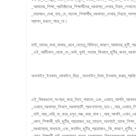
_আমাদের_শিক্ষা_প্রতিষ্ঠানের_শিক্ষার্থীদের_দরখাস্ত_লেখার_নিয়ম_শ
_তারপরও_দেখা_যায়_যে_অনেক_শিক্ষার্থীর_দরখাস্ত_লেখার_নিয়মে_সম
স্থাপন_করতে_পারে_না।
তাই_তাদের_কথা_মাথায়_রেখে_যেহেতু_বিভিন্ন_কারণে_আমাদের_ছুটি_প
_এই_আর্টিকেল_থেকে_যে_কেউ_খুবই_সহজে_কিভাবে_ছুটির_জন্য_দরখাস
অনলাইন_ইনকাম_মোবাইল_দিয়ে _অনলাইন_টাকা_ইনকাম_করার_প্রক্রি
এই_বিষয়গুলো_সংগ্রহ_করে_নিতে_পারবেন_এবং_এভাবে_আপনি_আপনার_প
_এভাবে_দরখাস্ত_লিখলে_দরখাস্তটি_গ্রহণযোগ্য_হবে।_আর_এভাবে_লি
_তাই_আর_দেরি_না_করে_চলুন_শুরু_করা_যাক।_আর_আপনি_এখান_থেক
_কোন_শিক্ষার্থী_যদি_ছুটির_প্রয়োজন_হয়_তাহলে_অবশ্যই_তাকে_শিক্ষ
_দরখাস্তের_মাধ্যমে_এবং_কতদিন_ছুটির_প্রয়োজন,_কি_কারণে_ছুটির_প
_কোন_শিক্ষার্থী_যদি_দরখাস্তের_মধ্যে_দরখাস্তের_বিষয়বস্তুগুলো_সু