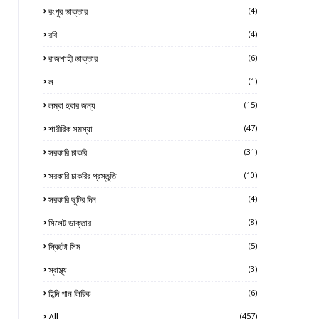
রংপুর ডাক্তার
(4)
রবি
(4)
রাজশাহী ডাক্তার
(6)
ল
(1)
লম্বা হবার জন্য
(15)
শারীরিক সমস্যা
(47)
সরকারি চাকরি
(31)
সরকারি চাকরির প্রস্তুতি
(10)
সরকারি ছুটির দিন
(4)
সিলেট ডাক্তার
(8)
স্কিটো সিম
(5)
স্বাস্থ্য
(3)
হিন্দি গান লিরিক
(6)
All
(457)