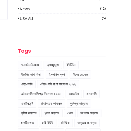
News
(12)
USA ALl
(5)
Tags
অনলাইন ইনকাম
অ্যাম্বুলেন্স
ইউটিউব
ইতালির ভাষা শিক্ষা
ইসলামিক ব্লগ
ঈদের মেসেজ
এইচএসসি
এইচএসসি বাংলা সাজেশন ২০২২
এইচএসসি সংক্ষিপ্ত সিলেবাস ২০২২
এয়ারটেল
এসএসসি
এসাইনমেন্ট
কিয়ামতের আলামত
কুমিল্লা ডাক্তার
কুষ্টিয়া ডাক্তার
খুলনা ডাক্তার
খেলা
চট্টগ্রাম ডাক্তার
চাকরির খবর
ছবি রিভিউ
টেলিটক
ডাক্তার ও নাম্বার