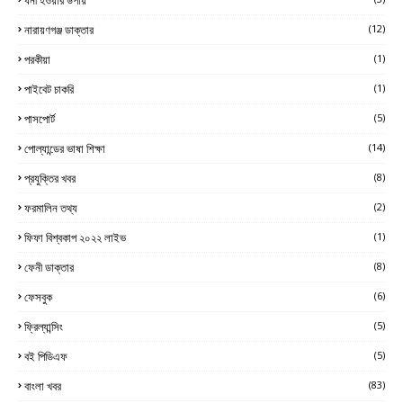
নারায়ণগঞ্জ ডাক্তার
(12)
পরকীয়া
(1)
পাইবেট চাকরি
(1)
পাসপোর্ট
(5)
পোল্যান্ডের ভাষা শিক্ষা
(14)
প্রযুক্তির খবর
(8)
ফরমালিন তথ্য
(2)
ফিফা বিশ্বকাপ ২০২২ লাইভ
(1)
ফেনী ডাক্তার
(8)
ফেসবুক
(6)
ফ্রিল্যান্সিং
(5)
বই পিডিএফ
(5)
বাংলা খবর
(83)