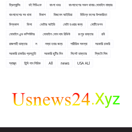
ফ্রিল্যান্সিং
বই পিডিএফ
বাংলা খবর
বাংলাদেশের সকল থানার মোবাইল নাম্বার
বাংলাদেশের সব থানা
বিকাশ
বিজনেস আইডিয়া
বিভিন্ন ফলের উপকারিতা
বিশ্বকাপ
ভিসা
ভোটার আইডি
মোটা হওয়ার জন্য
মোটিভেশন
মোবাইল এন্ড কম্পিউটার
মোবাইল ফোন দাম রিভিউ
রংপুর ডাক্তার
রবি
রাজশাহী ডাক্তার
ল
লম্বা হবার জন্য
শারীরিক সমস্যা
সরকারি চাকরি
সরকারি চাকরির প্রস্তুতি
সরকারি ছুটির দিন
সিলেট ডাক্তার
স্কিটো সিম
স্বাস্থ্য
হিন্দি গান লিরিক
All
news
USA ALl