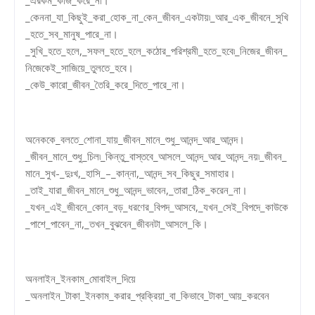
_কেননা_যা_কিছুই_করা_হোক_না_কেন_জীবন_একটায়৷_আর_এক_জীবনে_সুখি
_হতে_সব_মানুষ_পারে_না।
_সুখি_হতে_হলে,_সফল_হতে_হলে_কঠোর_পরিশ্রমী_হতে_হবে৷_নিজের_জীবন_
নিজেকেই_সাজিয়ে_তুলতে_হবে।
_কেউ_কারো_জীবন_তৈরি_করে_দিতে_পারে_না।
অনেককে_বলতে_শোনা_যায়_জীবন_মানে_শুধু_আনন্দ_আর_আনন্দ।
_জীবন_মানে_শুধু_চিল৷_কিন্তু_বাস্তবে_আসলে_আনন্দ_আর_আনন্দ_নয়৷_জীবন_
মানে_সুখ-_দুঃখ,_হাসি_–_কান্না,_আনন্দ_সব_কিছুর_সমাহার।
_তাই_যারা_জীবন_মানে_শুধু_আনন্দ_ভাবেন,_তারা_ঠিক_করেন_না।
_যখন_এই_জীবনে_কোন_বড়_ধরণের_বিপদ_আসবে,_যখন_সেই_বিপদে_কাউকে
_পাশে_পাবেন_না,_তখন_বুঝবেন_জীবনটা_আসলে_কি।
অনলাইন_ইনকাম_মোবাইল_দিয়ে
_অনলাইন_টাকা_ইনকাম_করার_প্রক্রিয়া_বা_কিভাবে_টাকা_আয়_করবেন