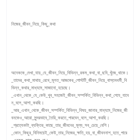
নিজের_জীবন_নিয়ে_কিছু_কথা
অনেককে_দেখা_যায়_যে_জীবন_নিয়ে_বিভিন্ন_রকম_কথা_বা_ছবি_খুঁজে_থাকে।
_তাদের_কথা_মাথায়_রেখে_মূলত_আজকের_পোস্টটি_জীবন_নিয়ে_বাস্তবধর্মী_বি
ভিন্ন_কথার_মাধ্যমে_সাজানো_হয়েছে।
_এখান_থেকে_যে_কেউ_খুব_সহজেই_জীবন_সম্পর্কিত_বিভিন্ন_কথা_পেযে_যাবে
ন_বলে_আশা_করছি।
_আর_এখান_থেকে_জীবন_সম্পর্কিত_বিভিন্ন_বিষয়_জানার_মাধ্যমে_নিজের_জী
বনকেও_আরো_সুন্দরভাবে_তৈরি_করতে_পারবেন_বলে_আশা_করছি।
_প্রত্যেকটা_ব্যক্তির_কাছে_তার_জীবনের_মূল্য_সব_চেয়ে_বেশি।
_কোন_কিছুর_বিনিময়েই_কেউ_তার_নিজের_ক্ষতি_হয়_বা_জীবননাশ_হতে_পারে
_এরকম_কাজ_করে_না।