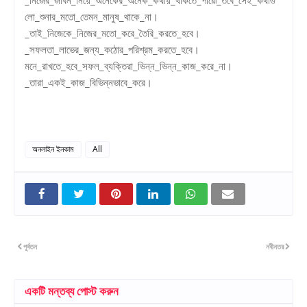
লো_শুনার_মতো_তেমন_মানুষ_থাকে_না।
_তাই_নিজেকে_নিজের_মতো_করে_তৈরি_করতে_হবে।
_সফলতা_লাভের_জন্য_কঠোর_পরিশ্রম_করতে_হবে।
মনে_রাখতে_হবে_সফল_ব্যক্তিরা_ভিন্ন_ভিন্ন_কাজ_করে_না।
_তারা_একই_কাজ_বিভিন্নভাবে_করে।
অনলাইন ইনকাম
All
পূর্বতন
নবীনতর
একটি মন্তব্য পোস্ট করুন