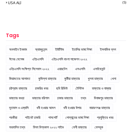
USA ALl
(5)
Tags
অনলাইন ইনকাম
অ্যাম্বুলেন্স
ইউটিউব
ইতালির ভাষা শিক্ষা
ইসলামিক ব্লগ
ঈদের মেসেজ
এইচএসসি
এইচএসসি বাংলা সাজেশন ২০২২
এইচএসসি সংক্ষিপ্ত সিলেবাস ২০২২
এয়ারটেল
এসএসসি
এসাইনমেন্ট
কিয়ামতের আলামত
কুমিল্লা ডাক্তার
কুষ্টিয়া ডাক্তার
খুলনা ডাক্তার
খেলা
চট্টগ্রাম ডাক্তার
চাকরির খবর
ছবি রিভিউ
টেলিটক
ডাক্তার ও নাম্বার
ডাক্তার বগুড়া
ডাক্তার বরিশাল
ঢাকার ডাক্তার
তথ্য
দিনাজপুর ডাক্তার
দূতাবাস ও এম্বাসি
ধনী হওয়ার আমল
ধনী হওয়ার উপায়
নারায়ণগঞ্জ ডাক্তার
পরকীয়া
পাইবেট চাকরি
পাসপোর্ট
পোল্যান্ডের ভাষা শিক্ষা
প্রযুক্তির খবর
ফরমালিন তথ্য
ফিফা বিশ্বকাপ ২০২২ লাইভ
ফেনী ডাক্তার
ফেসবুক