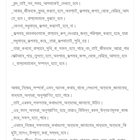
_মন্দ_তাই_সব_সময়_আপনাকেই_দেখতে_হবে।
_আবার_জীবনকে_সুন্দর_করতে_হলে_অবশ্যই_কল্পনার_জগত_থেকে_বেরিয়ে_আস
তে_হবে।_বাস্তবতাকে_বুঝতে_হবে।
_কেননা_শুধুমাত্র_কল্পনা_করলেই_হবে_না।
_কল্পনার_ভাবনাগুলোকে_বাস্তবে_রুপ_দেওয়ার_জন্য_পরিশ্রম_করতে_হবে৷_যারা
_শুধুমাত্র_কল্পনায়_করে,_তারা_কল্পনাতেই_সুখি_হয়।
_তারা_কখনো_বাস্তবে_সুখি_বা_সফল_হতে_পারে_না৷_তাই_জীবনকে_আরো_পার
ফেক্টভাবে_গড়ে_তুলতে_হলে_অবশ্যয়_কল্পনার_জগৎ_থেকে_বেরিয়ে_আসতে_হবে
।_বাস্তবতাবোধ_সম্পন্ন_হতে_হবে।
আবার_নিজের_সম্পর্কে_এমন_অনেক_কথায়_থাকে_সেগুলো_অন্যকে_জানানোর_
মাধ্যমে_অন্যরা_অনুপ্রাণিত_হতে_পারে।
_তাই_এরকম_সফলতার_কথাগুলো_অন্যদের_জানানো_উচিত।
_এর_ফলে_অন্যরা_অনুপ্রাণিত_হয়ে_তারাও_বিভিন্ন_রকম_উন্নয়ণমূলক_কাজ
_করে_সফল_হতে_পারে।
_এভাবে_নিজের_সফলতার_কথাগুলো_অন্যকে_জানানোর_মাধ্যমে_অন্যকে_কি
ছুটা_হলেও_উপকৃত_করা_সম্ভব_হবে।
_নিজের_জীবন_নিয়ে_অনেকের_অনেক_কথায়_থাকতে_পারে৷_তবে_সেই_কথাগু