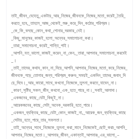
তাই_জীবন_যেহেতু_একটায়_আর_নিজের_জীবনকে_নিজের_মতো_করেই_তৈরি_
করতে_হবে,_তাহলে_আজ_থেকেই_শুরু_করে_দিন_কঠোর_পরিশ্রম।
_কে_কি_বলছে_কোন_কথা_শোনার_দরকার_নেই।
_কিছু_মানুষের_কাজই_হলো_অন্যের_সমালোচনা_করা।
_তারা_সমালোচনা_করেই_শান্তি_পাই।
_আপনি_যত_ভালো_কাজই_করেন_না_কেন,_তারা_আপনার_সমালোচনা_করবেই
_।
_তাই_তাদের_কথায_কান_না_দিয়ে_আপনি_আপনার_নিজের_মতো_করে_নিজের_
জীবনকে_গড়ে_তোলার_জন্য_পরিশ্রম_করুন৷_সময়ই_একদিন_তাদের_জবাব_দি
য়ে_দিবে।_আর_কারো_সাথে_কখনো_নিজেকে_তুলনা_করতে_যাবেন_না।
_কারণ_সৃষ্টির_সকল_জীব_কখনো_এক_হতে_পারে_না।_সবাই_আলাদা।
_একজনের_কাছে_যেটা_কিছুই_না।
_আরেকজনের_কাছে_সেটা_অনেক_দরকারি_হতে_পারে।
_একজন_ব্যক্তির_কাছে_যেটা_কোন_কাজই_না,_আরেক_জন_ব্যক্তির_কাছে
_সেটায়_হতে_পারে_তার_সফলতা।
_তাই_অন্যের_সাথে_নিজেকে_তুলনা_করা_মানে_নিজেকেই_ছোট_করা৷_আপনি_
আপনার_নিজের_মতো।_আপনার_জীবন_একান্তই_আপনার৷_এর_ভালো_–