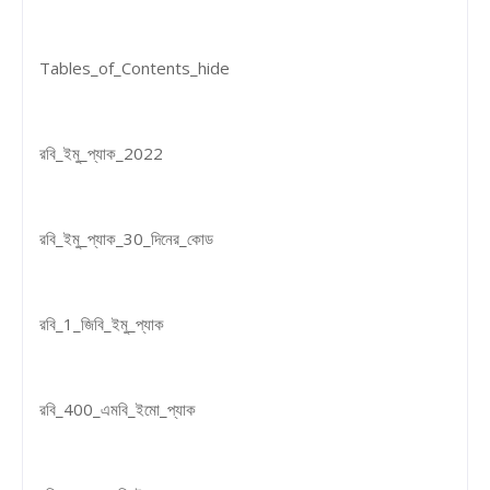
Tables_of_Contents_hide
রবি_ইমু_প্যাক_2022
রবি_ইমু_প্যাক_30_দিনের_কোড
রবি_1_জিবি_ইমু_প্যাক
রবি_400_এমবি_ইমো_প্যাক