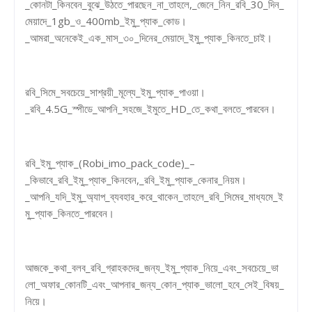
_কোনটা_কিনবেন_বুঝে_উঠতে_পারছেন_না_তাহলে,_জেনে_নিন_রবি_30_দিন_
মেয়াদে_1gb_ও_400mb_ইমু_প্যাক_কোড।
_আমরা_অনেকেই_এক_মাস_৩০_দিনের_মেয়াদে_ইমু_প্যাক_কিনতে_চাই।
রবি_সিমে_সবচেয়ে_সাশ্রয়ী_মূল্যে_ইমু_প্যাক_পাওয়া।
_রবি_4.5G_স্পীডে_আপনি_সহজে_ইমুতে_HD_তে_কথা_বলতে_পারবেন।
রবি_ইমু_প্যাক_(Robi_imo_pack_code)_–
_কিভাবে_রবি_ইমু_প্যাক_কিনবেন,_রবি_ইমু_প্যাক_কেনার_নিয়ম।
_আপনি_যদি_ইমু_অ্যাপ_ব্যবহার_করে_থাকেন_তাহলে_রবি_সিমের_মাধ্যমে_ই
মু_প্যাক_কিনতে_পারবেন।
আজকে_কথা_বলব_রবি_গ্রাহকদের_জন্য_ইমু_প্যাক_নিয়ে_এবং_সবচেয়ে_ভা
লো_অফার_কোনটি_এবং_আপনার_জন্য_কোন_প্যাক_ভালো_হবে_সেই_বিষয়_
নিয়ে।