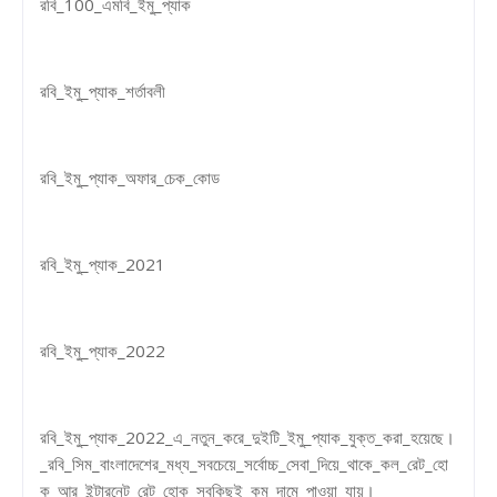
রবি_100_এমবি_ইমু_প্যাক
রবি_ইমু_প্যাক_শর্তাবলী
রবি_ইমু_প্যাক_অফার_চেক_কোড
রবি_ইমু_প্যাক_2021
রবি_ইমু_প্যাক_2022
রবি_ইমু_প্যাক_2022_এ_নতুন_করে_দুইটি_ইমু_প্যাক_যুক্ত_করা_হয়েছে।
_রবি_সিম_বাংলাদেশের_মধ্য_সবচেয়ে_সর্বোচ্চ_সেবা_দিয়ে_থাকে_কল_রেট_হো
ক_আর_ইন্টারনেট_রেট_হোক_সবকিছুই_কম_দামে_পাওয়া_যায়।