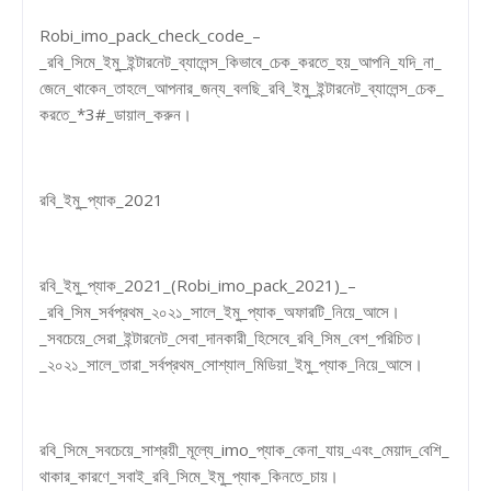
Robi_imo_pack_check_code_–
_রবি_সিমে_ইমু_ইন্টারনেট_ব্যালেন্স_কিভাবে_চেক_করতে_হয়_আপনি_যদি_না_
জেনে_থাকেন_তাহলে_আপনার_জন্য_বলছি_রবি_ইমু_ইন্টারনেট_ব্যালেন্স_চেক_
করতে_*3#_ডায়াল_করুন।
রবি_ইমু_প্যাক_2021
রবি_ইমু_প্যাক_2021_(Robi_imo_pack_2021)_–
_রবি_সিম_সর্বপ্রথম_২০২১_সালে_ইমু_প্যাক_অফারটি_নিয়ে_আসে।
_সবচেয়ে_সেরা_ইন্টারনেট_সেবা_দানকারী_হিসেবে_রবি_সিম_বেশ_পরিচিত।
_২০২১_সালে_তারা_সর্বপ্রথম_সোশ্যাল_মিডিয়া_ইমু_প্যাক_নিয়ে_আসে।
রবি_সিমে_সবচেয়ে_সাশ্রয়ী_মূল্যে_imo_প্যাক_কেনা_যায়_এবং_মেয়াদ_বেশি_
থাকার_কারণে_সবাই_রবি_সিমে_ইমু_প্যাক_কিনতে_চায়।