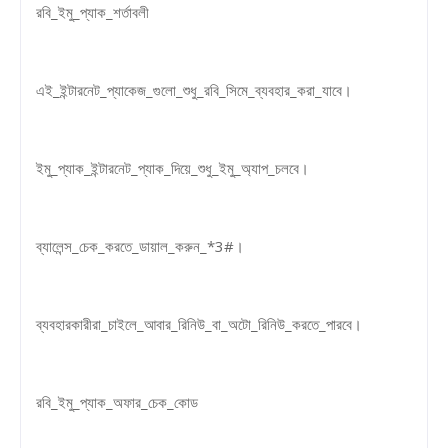
রবি_ইমু_প্যাক_শর্তাবলী
এই_ইন্টারনেট_প্যাকেজ_গুলো_শুধু_রবি_সিমে_ব্যবহার_করা_যাবে।
ইমু_প্যাক_ইন্টারনেট_প্যাক_দিয়ে_শুধু_ইমু_অ্যাপ_চলবে।
ব্যালেন্স_চেক_করতে_ডায়াল_করুন_*3#।
ব্যবহারকারীরা_চাইলে_আবার_রিনিউ_বা_অটো_রিনিউ_করতে_পারবে।
রবি_ইমু_প্যাক_অফার_চেক_কোড