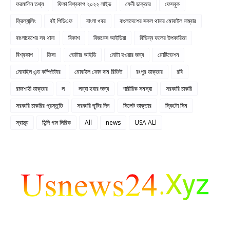
ফরমালিন তথ্য
ফিফা বিশ্বকাপ ২০২২ লাইভ
ফেনী ডাক্তার
ফেসবুক
ফ্রিল্যান্সিং
বই পিডিএফ
বাংলা খবর
বাংলাদেশের সকল থানার মোবাইল নাম্বার
বাংলাদেশের সব থানা
বিকাশ
বিজনেস আইডিয়া
বিভিন্ন ফলের উপকারিতা
বিশ্বকাপ
ভিসা
ভোটার আইডি
মোটা হওয়ার জন্য
মোটিভেশন
মোবাইল এন্ড কম্পিউটার
মোবাইল ফোন দাম রিভিউ
রংপুর ডাক্তার
রবি
রাজশাহী ডাক্তার
ল
লম্বা হবার জন্য
শারীরিক সমস্যা
সরকারি চাকরি
সরকারি চাকরির প্রস্তুতি
সরকারি ছুটির দিন
সিলেট ডাক্তার
স্কিটো সিম
স্বাস্থ্য
হিন্দি গান লিরিক
All
news
USA ALl