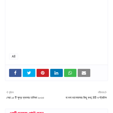
All
পূর্বতন
নবীনতর
সেরা ১৫ টি ক্ষুদ্র ব্যবসার তালিকা ২০২৩
না বলা ভালোবাসার কিছু কথা, চিঠি ও স্ট্যাটাস