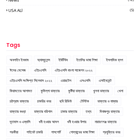
USA ALl
(5)
Tags
অনলাইন ইনকাম
অ্যাম্বুলেন্স
ইউটিউব
ইতালির ভাষা শিক্ষা
ইসলামিক ব্লগ
ঈদের মেসেজ
এইচএসসি
এইচএসসি বাংলা সাজেশন ২০২২
এইচএসসি সংক্ষিপ্ত সিলেবাস ২০২২
এয়ারটেল
এসএসসি
এসাইনমেন্ট
কিয়ামতের আলামত
কুমিল্লা ডাক্তার
কুষ্টিয়া ডাক্তার
খুলনা ডাক্তার
খেলা
চট্টগ্রাম ডাক্তার
চাকরির খবর
ছবি রিভিউ
টেলিটক
ডাক্তার ও নাম্বার
ডাক্তার বগুড়া
ডাক্তার বরিশাল
ঢাকার ডাক্তার
তথ্য
দিনাজপুর ডাক্তার
দূতাবাস ও এম্বাসি
ধনী হওয়ার আমল
ধনী হওয়ার উপায়
নারায়ণগঞ্জ ডাক্তার
পরকীয়া
পাইবেট চাকরি
পাসপোর্ট
পোল্যান্ডের ভাষা শিক্ষা
প্রযুক্তির খবর