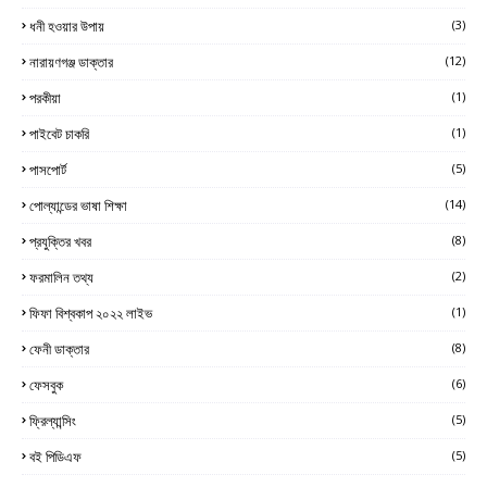
ধনী হওয়ার উপায়
(3)
নারায়ণগঞ্জ ডাক্তার
(12)
পরকীয়া
(1)
পাইবেট চাকরি
(1)
পাসপোর্ট
(5)
পোল্যান্ডের ভাষা শিক্ষা
(14)
প্রযুক্তির খবর
(8)
ফরমালিন তথ্য
(2)
ফিফা বিশ্বকাপ ২০২২ লাইভ
(1)
ফেনী ডাক্তার
(8)
ফেসবুক
(6)
ফ্রিল্যান্সিং
(5)
বই পিডিএফ
(5)