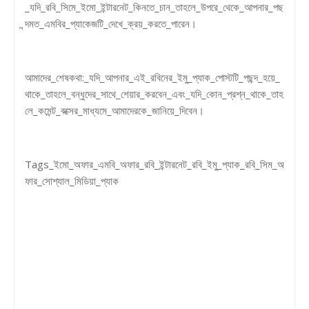
_যদি_রবি_সিমে_ইমো_ইন্টারনেট_কিনতে_চান_তাহলে_উপরে_থেকে_আপনার_পছ
ন্দমত_এমবির_প্যাকেজটি_দেখে_ক্রয়_করতে_পারেন।
আমাদের_শেষকথা:_যদি_আপনার_এই_রবিনের_ইমু_প্যাক_পোস্টটি_পছন্দ_হয়ে_
থাকে_তাহলে_বন্ধুদের_সাথে_শেয়ার_করবেন_এবং_যদি_কোন_প্রশ্ন_থাকে_তাহ
লে_কমেন্ট_বক্সের_মাধ্যমে_আমাদেরকে_জানিয়ে_দিবেন।
Tags_ইমো_অফার_এমবি_অফার_রবি_ইন্টারনেট_রবি_ইমু_প্যাক_রবি_সিম_অ
ফার_সোশ্যাল_মিডিয়া_প্যাক