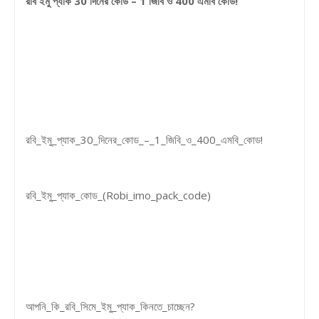
রবি ইমু প্যাক 30 দিনের কোড – 1 জিবি ও 400 এমবি কোড!
রবি_ইমু_প্যাক_30_দিনের_কোড_–_1_জিবি_ও_400_এমবি_কোড!
রবি_ইমু_প্যাক_কোড_(Robi_imo_pack_code)
আপনি_কি_রবি_সিমে_ইমু_প্যাক_কিনতে_চাচ্ছেন?