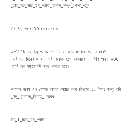
_তাই_কম_দামে_ইমু_প্যাক_কিনতে_সম্পূর্ণ_পোস্ট_পড়ুন।
রবি_ইমু_প্যাক_30_দিনের_কোড
আপনি_কি_রবি_ইমু_প্যাক_৩০_দিনের_কোড_সম্পর্কে_জানতে_চান?
_রবি_৩০_দিনের_জন্য_এমবি_কিনতে_হলে_আপনাকে_1_জিবি_অথবা_400_
এমবি_এর_প্যাকেজটি_ক্রয়_করতে_হবে।
আপনার_জন্য_এই_পোস্টে_আমরা_শেয়ার_করব_কিভাবে_৩০_দিনের_জন্য_রবি
_ইমু_প্যাকেজ_কিনতে_পারবেন।
রবি_1_জিবি_ইমু_প্যাক