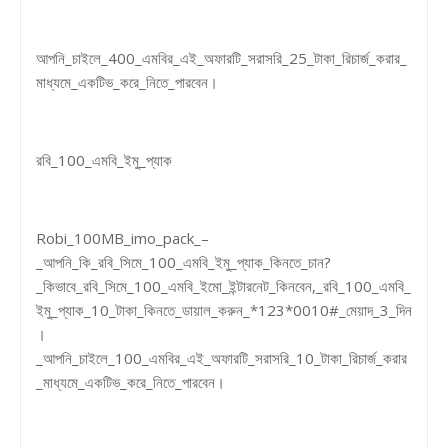
আপনি_চাইলে_400_এমবির_এই_অফারটি_সরাসরি_25_টাকা_রিচার্জ_করার_
মাধ্যমে_একটিভ_করে_নিতে_পারবেন।
রবি_100_এমবি_ইমু_প্যাক
Robi_100MB_imo_pack_–
_আপনি_কি_রবি_সিমে_100_এমবি_ইমু_প্যাক_কিনতে_চান?
_কিভাবে_রবি_সিমে_100_এমবি_ইমো_ইন্টারনেট_কিনবেন,_রবি_100_এমবি_
ইমু_প্যাক_10_টাকা_কিনতে_ডায়াল_করুন_*123*0010#_মেয়াদ_3_দিন
।
_আপনি_চাইলে_100_এমবির_এই_অফারটি_সরাসরি_10_টাকা_রিচার্জ_করার
_মাধ্যমে_একটিভ_করে_নিতে_পারবেন।