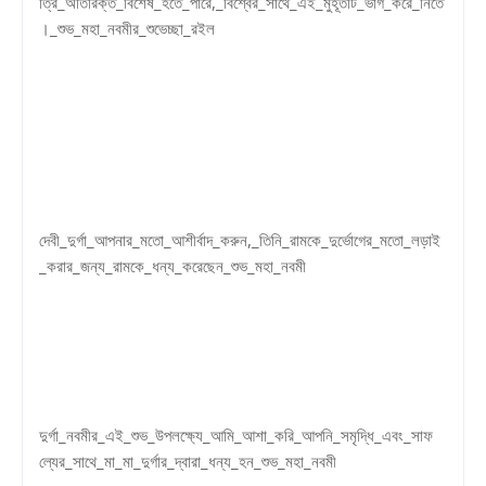
ত্রি_অতিরিক্ত_বিশেষ_হতে_পারে,_বিশ্বের_সাথে_এই_মুহূর্তটি_ভাগ_করে_নিতে
।_শুভ_মহা_নবমীর_শুভেচ্ছা_রইল
দেবী_দুর্গা_আপনার_মতো_আশীর্বাদ_করুন,_তিনি_রামকে_দুর্ভোগের_মতো_লড়াই
_করার_জন্য_রামকে_ধন্য_করেছেন_শুভ_মহা_নবমী
দুর্গা_নবমীর_এই_শুভ_উপলক্ষ্যে_আমি_আশা_করি_আপনি_সমৃদ্ধি_এবং_সাফ
ল্যের_সাথে_মা_মা_দুর্গার_দ্বারা_ধন্য_হন_শুভ_মহা_নবমী