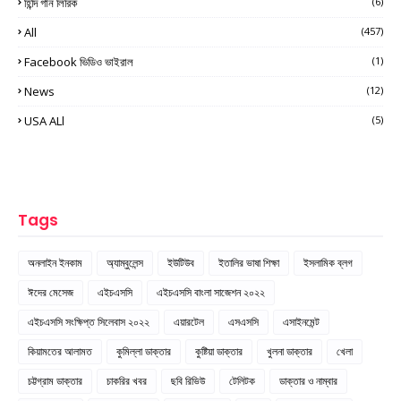
হিন্দি গান লিরিক
(6)
All
(457)
Facebook ভিডিও ভাইরাল
(1)
News
(12)
USA ALl
(5)
Tags
অনলাইন ইনকাম
অ্যাম্বুলেন্স
ইউটিউব
ইতালির ভাষা শিক্ষা
ইসলামিক ব্লগ
ঈদের মেসেজ
এইচএসসি
এইচএসসি বাংলা সাজেশন ২০২২
এইচএসসি সংক্ষিপ্ত সিলেবাস ২০২২
এয়ারটেল
এসএসসি
এসাইনমেন্ট
কিয়ামতের আলামত
কুমিল্লা ডাক্তার
কুষ্টিয়া ডাক্তার
খুলনা ডাক্তার
খেলা
চট্টগ্রাম ডাক্তার
চাকরির খবর
ছবি রিভিউ
টেলিটক
ডাক্তার ও নাম্বার