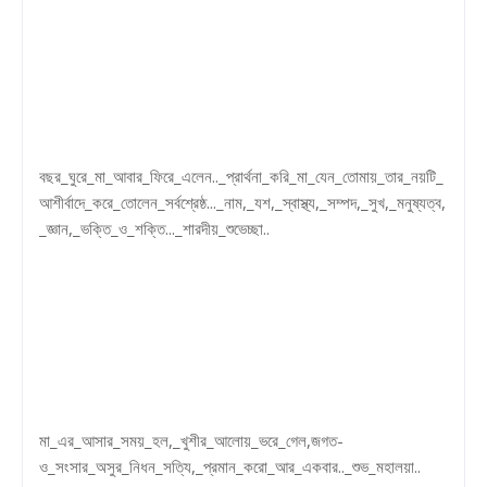
বছর_ঘুরে_মা_আবার_ফিরে_এলেন.._প্রার্থনা_করি_মা_যেন_তোমায়_তার_নয়টি_
আশীর্বাদে_করে_তোলেন_সর্বশ্রেষ্ঠ..._নাম,_যশ,_স্বাস্থ্য,_সম্পদ,_সুখ,_মনুষ্যত্ব,
_জ্ঞান,_ভক্তি_ও_শক্তি..._শারদীয়_শুভেচ্ছা..
মা_এর_আসার_সময়_হল,_খুশীর_আলোয়_ভরে_গেল,জগত-
ও_সংসার_অসুর_নিধন_সত্যি,_প্রমান_করো_আর_একবার.._শুভ_মহালয়া..