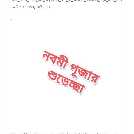
_এটি_পূরণ_করে,_এই_নবরা
,