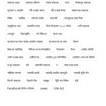
ডাক্তার বগুড়া
ডাক্তার বরিশাল
ঢাকার ডাক্তার
তথ্য
দিনাজপুর ডাক্তার
দূতাবাস ও এম্বাসি
ধনী হওয়ার আমল
ধনী হওয়ার উপায়
নারায়ণগঞ্জ ডাক্তার
নিউজ
পরকীয়া
পাইবেট চাকরি
পাসপোর্ট
পোল্যান্ডের ভাষা শিক্ষা
প্রযুক্তির খবর
ফরমালিন তথ্য
ফিফা বিশ্বকাপ ২০২২ লাইভ
ফেনী ডাক্তার
ফেসবুক
ফ্রিল্যান্সিং
বই পিডিএফ
বাংলা খবর
বাংলাদেশের সকল থানার মোবাইল নাম্বার
বাংলাদেশের সব থানা
বিকাশ
বিজনেস আইডিয়া
বিভিন্ন ফলের উপকারিতা
বিশ্বকাপ
ভিসা
ভোটার আইডি
মোটা হওয়ার জন্য
মোটিভেশন
মোবাইল এন্ড কম্পিউটার
মোবাইল ফোন দাম রিভিউ
রংপুর ডাক্তার
রবি
রাজশাহী ডাক্তার
ল
লম্বা হবার জন্য
শারীরিক সমস্যা
সরকারি চাকরি
সরকারি চাকরির প্রস্তুতি
সরকারি ছুটির দিন
সিলেট ডাক্তার
স্কিটো সিম
স্বাস্থ্য
হিন্দি গান লিরিক
All
Facebook ভিডিও ভাইরাল
news
USA ALl