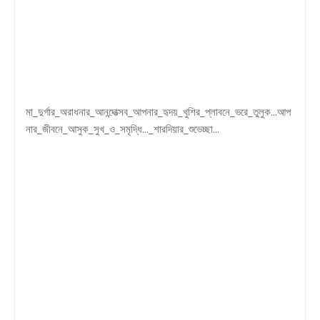
মা_দুর্গার_অরাধনার_আনন্দোত্সব_আপনার_হৃদয়_খুশির_প্লাবনে_ভরে_তুলুক...আপ
নার_জীবনে_আসুক_সুখ_ও_সমৃদ্ধি..._শারদিয়ার_শুভেচ্ছা...