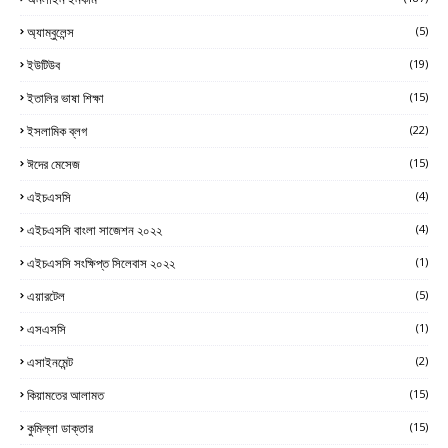
অ্যাম্বুলেন্স
(5)
ইউটিউব
(19)
ইতালির ভাষা শিক্ষা
(15)
ইসলামিক ব্লগ
(22)
ঈদের মেসেজ
(15)
এইচএসসি
(4)
এইচএসসি বাংলা সাজেশন ২০২২
(4)
এইচএসসি সংক্ষিপ্ত সিলেবাস ২০২২
(1)
এয়ারটেল
(5)
এসএসসি
(1)
এসাইনমেন্ট
(2)
কিয়ামতের আলামত
(15)
কুমিল্লা ডাক্তার
(15)