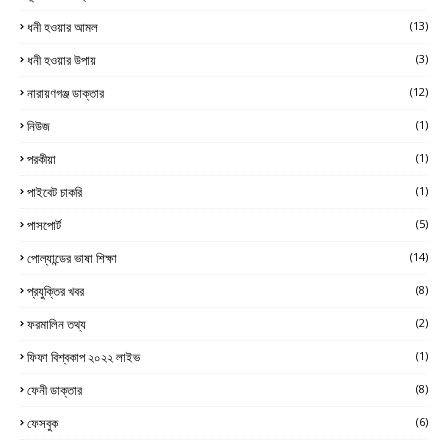
ধনী হওয়ার আমল
(13)
ধনী হওয়ার উপায়
(3)
নারায়ণগঞ্জ ডাক্তার
(12)
নিউজ
(1)
পরকীয়া
(1)
পাইবেট চাকরি
(1)
পাসপোর্ট
(5)
পোল্যান্ডের ভাষা শিক্ষা
(14)
প্রযুক্তির খবর
(8)
ফরমালিন তথ্য
(2)
ফিফা বিশ্বকাপ ২০২২ লাইভ
(1)
ফেনী ডাক্তার
(8)
ফেসবুক
(6)