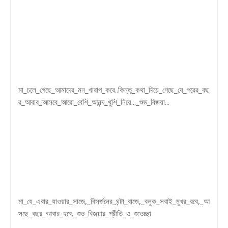
মা_চলে_গেছে_আমাদের_মন_খারাপ_করে..কিন্তু_কথা_দিয়ে_গেছে_যে_পরের_বছ
র_আবার_আসবে_আরো_বেশি_আনন্দ_খুশি_নিয়ে..._শুভ_বিজয়া...
মা_যে_এবার_যাওয়ার_সাজে,_বিসর্জনের_ঘন্টা_বাজে,_বলুক_সবাই_মুখর_রবে,_আ
সছে_বছর_আবার_হবে._শুভ_বিজয়ার_প্রীতি_ও_শুভেচ্ছা