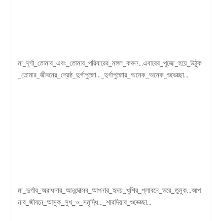
মা_দূর্গা_তোমার_এবং_তোমার_পরিবারের_মঙ্গল_করুন...এবারের_পুজো_হয়ে_উঠুক
_তোমার_জীবনের_শ্রেষ্ঠ_দুর্গাপুজো..._দুর্গাপুজোর_অনেক_অনেক_শুভেচ্ছা...
মা_দুর্গার_অরাধনার_আনন্দোত্সব_আপনার_হৃদয়_খুশির_প্লাবনে_ভরে_তুলুক...আপ
নার_জীবনে_আসুক_সুখ_ও_সমৃদ্ধি..._শারদিয়ার_শুভেচ্ছা...