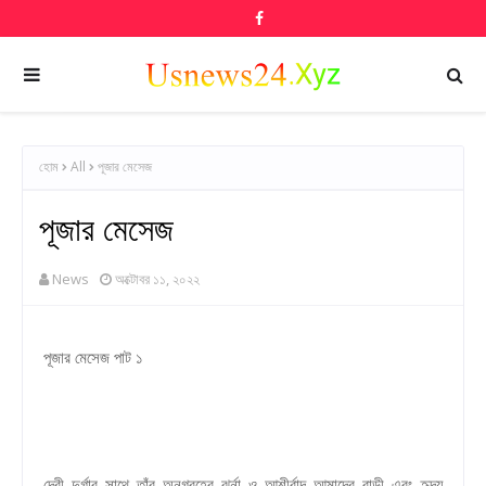
হোম
All
পূজার মেসেজ
পূজার মেসেজ
News
অক্টোবর ১১, ২০২২
পূজার মেসেজ পাট ১
দেবী_দুর্গার_সাথে_তাঁর_অনুগ্রহের_ঝর্না_ও_আশীর্বাদ_আমাদের_বাড়ী_এবং_হৃদয়