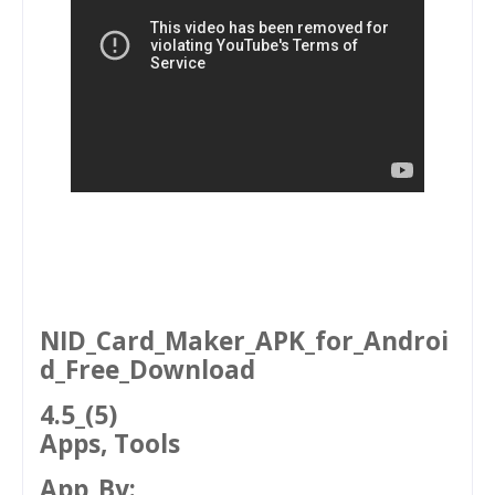
NID_Card_Maker_APK_for_Androi
d_Free_Download
4.5_(5)
Apps, Tools
App_By: