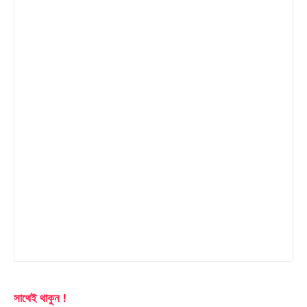
সাথেই থাকুন !