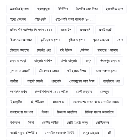
অনলাইন ইনকাম
অ্যাম্বুলেন্স
ইউটিউব
ইতালির ভাষা শিক্ষা
ইসলামিক ব্লগ
ঈদের মেসেজ
এইচএসসি
এইচএসসি বাংলা সাজেশন ২০২২
এইচএসসি সংক্ষিপ্ত সিলেবাস ২০২২
এয়ারটেল
এসএসসি
এসাইনমেন্ট
কিয়ামতের আলামত
কুমিল্লা ডাক্তার
কুষ্টিয়া ডাক্তার
খুলনা ডাক্তার
খেলা
চট্টগ্রাম ডাক্তার
চাকরির খবর
ছবি রিভিউ
টেলিটক
ডাক্তার ও নাম্বার
ডাক্তার বগুড়া
ডাক্তার বরিশাল
ঢাকার ডাক্তার
তথ্য
দিনাজপুর ডাক্তার
দূতাবাস ও এম্বাসি
ধনী হওয়ার আমল
ধনী হওয়ার উপায়
নারায়ণগঞ্জ ডাক্তার
পরকীয়া
পাইবেট চাকরি
পাসপোর্ট
পোল্যান্ডের ভাষা শিক্ষা
প্রযুক্তির খবর
ফরমালিন তথ্য
ফিফা বিশ্বকাপ ২০২২ লাইভ
ফেনী ডাক্তার
ফেসবুক
ফ্রিল্যান্সিং
বই পিডিএফ
বাংলা খবর
বাংলাদেশের সকল থানার মোবাইল নাম্বার
বাংলাদেশের সব থানা
বিকাশ
বিজনেস আইডিয়া
বিভিন্ন ফলের উপকারিতা
বিশ্বকাপ
ভিসা
ভোটার আইডি
মোটা হওয়ার জন্য
মোটিভেশন
মোবাইল এন্ড কম্পিউটার
মোবাইল ফোন দাম রিভিউ
রংপুর ডাক্তার
রবি