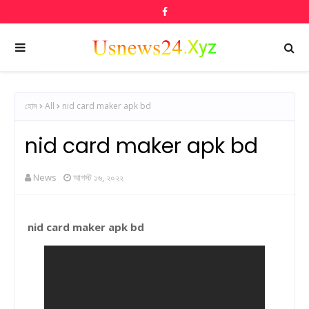
হোম
All
nid card maker apk bd
nid card maker apk bd
News
আগস্ট ১৬, ২০২২
nid card maker apk bd