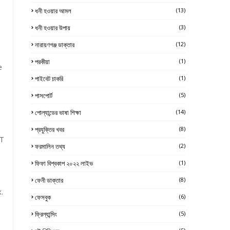
ধনী হওয়ার আমল
(13)
ধনী হওয়ার উপায়
(3)
নারায়ণগঞ্জ ডাক্তার
(12)
পরকীয়া
(1)
e
পাইবেট চাকরি
(1)
পাসপোর্ট
(5)
পোল্যান্ডের ভাষা শিক্ষা
(14)
প্রযুক্তির খবর
(8)
"T
ফরমালিন তথ্য
(2)
ফিফা বিশ্বকাপ ২০২২ লাইভ
(1)
ফেনী ডাক্তার
(8)
.
ফেসবুক
(6)
ফ্রিল্যান্সিং
(5)