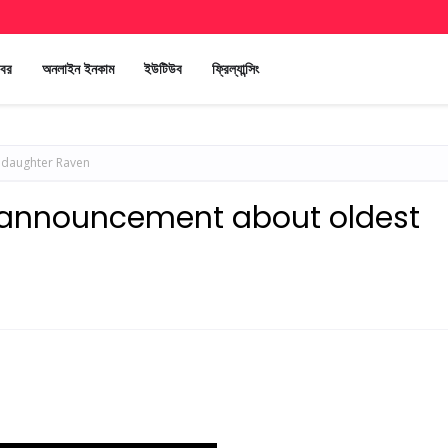
খবর
অনলাইন ইনকাম
ইউটিউব
ফ্রিল্যান্সিং
daughter Raven
announcement about oldest