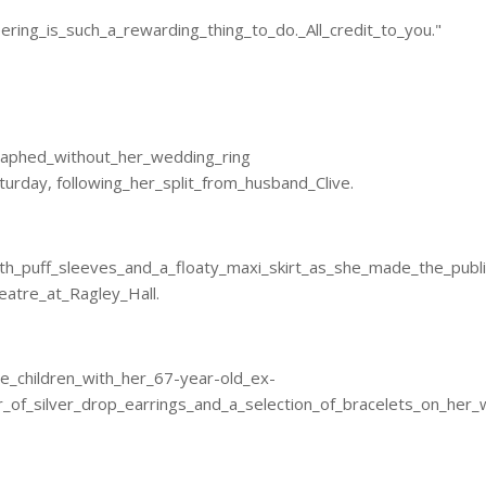
ing_is_such_a_rewarding_thing_to_do._All_credit_to_you."
aphed_without_her_wedding_ring
turday, following_her_split_from_husband_Clive.
h_puff_sleeves_and_a_floaty_maxi_skirt_as_she_made_the_publi
atre_at_Ragley_Hall.
_children_with_her_67-year-old_ex-
r_of_silver_drop_earrings_and_a_selection_of_bracelets_on_her_