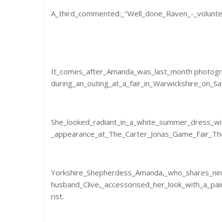
A_third_commented:_"Well_done_Raven_-_volunteer
It_comes_after_Amanda_was_last_month photogr
during_an_outing_at_a_fair_in_Warwickshire_on_Sa
She_looked_radiant_in_a_white_summer_dress_wit
_appearance_at_The_Carter_Jonas_Game_Fair_The
Yorkshire_Shepherdess_Amanda,_who_shares_nine
husband_Clive,_accessorised_her_look_with_a_pai
rist.