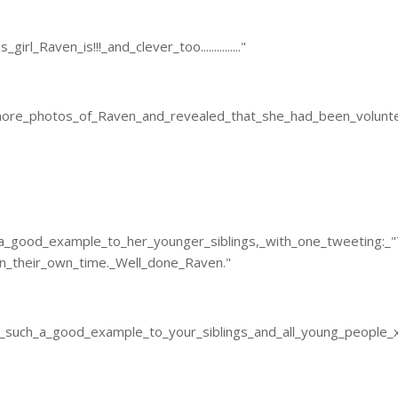
Raven_is!!!_and_clever_too..............."
re_photos_of_Raven_and_revealed_that_she_had_been_volunt
a_good_example_to_her_younger_siblings,_with_one_tweeting:_
an_their_own_time._Well_done_Raven."
_such_a_good_example_to_your_siblings_and_all_young_people_x