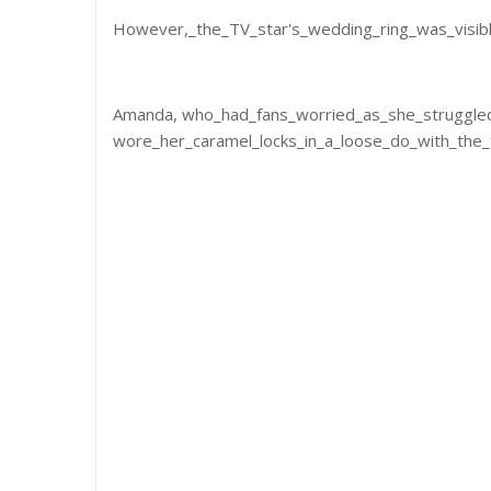
However,_the_TV_star's_wedding_ring_was_visibl
Amanda, who_had_fans_worried_as_she_struggled
wore_her_caramel_locks_in_a_loose_do_with_the_