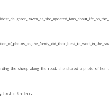
dest_daughter_Raven_as_she_updated_fans_about_life_on_the_
tion_of_photos_as_the_family_did_their_best_to_work_in_the_so
rding_the_sheep_along_the_road,_she_shared_a_photo_of_her_
g_hard_in_the_heat.