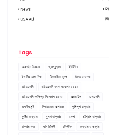
News
(12)
USA ALl
(5)
Tags
অনলাইন ইনকাম
অ্যাম্বুলেন্স
ইউটিউব
ইতালির ভাষা শিক্ষা
ইসলামিক ব্লগ
ঈদের মেসেজ
এইচএসসি
এইচএসসি বাংলা সাজেশন ২০২২
এইচএসসি সংক্ষিপ্ত সিলেবাস ২০২২
এয়ারটেল
এসএসসি
এসাইনমেন্ট
কিয়ামতের আলামত
কুমিল্লা ডাক্তার
কুষ্টিয়া ডাক্তার
খুলনা ডাক্তার
খেলা
চট্টগ্রাম ডাক্তার
চাকরির খবর
ছবি রিভিউ
টেলিটক
ডাক্তার ও নাম্বার