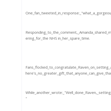
One_fan_tweeted_in_response:_"what_a_gorgeous_girl_
Responding_to_the_comment,_Amanda_shared_mo
ering_for_the NHS in_her_spare_time.
Fans_flocked_to_congratulate_Raven_on_setting_
here's_no_greater_gift_that_anyone_can_give_th
While_another_wrote:_"Well_done_Raven,_setting
"