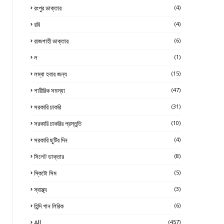
রংপুর ডাক্তার
(4)
রবি
(4)
রাজশাহী ডাক্তার
(6)
ল
(1)
লম্বা হবার জন্য
(15)
শারীরিক সমস্যা
(47)
সরকারি চাকরি
(31)
সরকারি চাকরির প্রস্তুতি
(10)
সরকারি ছুটির দিন
(4)
সিলেট ডাক্তার
(8)
স্কিটো সিম
(5)
স্বাস্থ্য
(3)
হিন্দি গান লিরিক
(6)
All
(457)