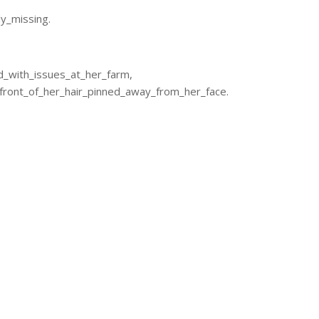
y_missing.
_with_issues_at_her_farm,
front_of_her_hair_pinned_away_from_her_face.