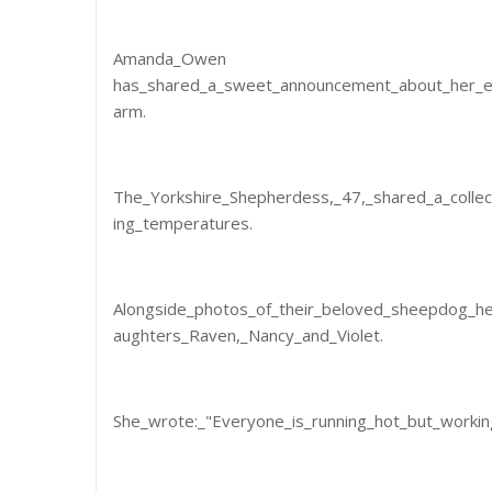
Amanda_Owen
has_shared_a_sweet_announcement_about_her_el
arm.
The_Yorkshire_Shepherdess,_47,_shared_a_collec
ing_temperatures.
Alongside_photos_of_their_beloved_sheepdog_he
aughters_Raven,_Nancy_and_Violet.
She_wrote:_"Everyone_is_running_hot_but_workin