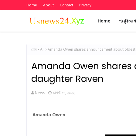
Home
About
Contact
Privacy
Home
প্রযুক্তির 
হোম
All
Amanda Owen shares announcement about oldest 
Amanda Owen shares 
daughter Raven
News
আগস্ট ১৪, ২০২২
Amanda Owen