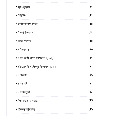
অ্যাম্বুলেন্স
(4)
ইউটিউব
(19)
ইতালির ভাষা শিক্ষা
(15)
ইসলামিক ব্লগ
(22)
ঈদের মেসেজ
(15)
এইচএসসি
(4)
এইচএসসি বাংলা সাজেশন ২০২২
(4)
এইচএসসি সংক্ষিপ্ত সিলেবাস ২০২২
(1)
এয়ারটেল
(5)
এসএসসি
(1)
এসাইনমেন্ট
(2)
কিয়ামতের আলামত
(15)
কুমিল্লা ডাক্তার
(15)