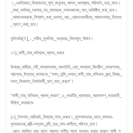
।_এমনিভাবে_কিয়ামতের_পূর্বে_মানুষের_আসল_অবস্থার_পরিবর্তন_হয়ে_যাবে।
_যারা_মর্যাদার_হকদার_নয়_তাদেরকে_সম্মানজনক_পদে_অধিষ্ঠিত_করা_হবে।
_আমানতদারকে_বিশ্বাস_করা_হবেনা;_বরং_খেয়ানতকারীকে_আমানতদার_হিসেবে
_গ্রহণ_করা_হবে।
ফুটনোটঃ[1]_-_সহীহ_মুসলিম,_অধ্যায়ঃ_কিতাবুল_ঈমান।
১৭)_দাসী_তার_মনিবকে_প্রসব_করবে
উপরের_হাদীছে_নবী_সাল্লাল্লাহু_আলাইহি_ওয়া_সাল্লাম_জিবরীল_ফেরেশতার_
প্রশ্নের_উত্তরে_বলেছেনঃ_‘‘যখন_তুমি_দেখবে_দাসী_তার_মনিবকে_জন্ম_দিচ্ছে_
তখন_কিয়ামত_নিকটবর্তী_বলে_মনে_করবে’’।
‘‘দাসী_তার_মনিবকে_প্রসব_করবে’’_এ_কথাটির_ব্যাখ্যায়_আলেমগণ_কয়েকটি_
উক্তি_করেছেনঃ
(১)_ইসলাম_অচিরেই_বিস্তার_লাভ_করবে।_মুসলমানদের_হাতে_কাফের-
মুশরেকদের_স্ত্রী-সন্তান_বন্দী_হয়ে_দাস-দাসীতে_পরিণত_হবে।
_কোন_ব্যক্তি_তার_ভাগে_প্রাপ্ত_দাসীর_সাথে_সহবাস_করার_কারণে_দাসী_গ