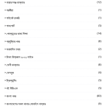
নারায়ণগঞ্জ ডাক্তার
(12)
পরকীয়া
(1)
পাইবেট চাকরি
(1)
পাসপোর্ট
(5)
পোল্যান্ডের ভাষা শিক্ষা
(14)
প্রযুক্তির খবর
(8)
ফরমালিন তথ্য
(2)
ফিফা বিশ্বকাপ ২০২২ লাইভ
(1)
ফেনী ডাক্তার
(8)
ফেসবুক
(6)
ফ্রিল্যান্সিং
(5)
বই পিডিএফ
(5)
বাংলা খবর
(83)
বাংলাদেশের সকল থানার মোবাইল নাম্বার
(9)