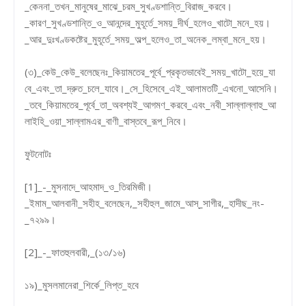
_কেননা_তখন_মানুষের_মাঝে_চরম_সুখণ্ডশান্তি_বিরাজ_করবে।
_কারণ_সুখণ্ডশান্তি_ও_আনন্দের_মুহূর্তে_সময়_দীর্ঘ_হলেও_খাটো_মনে_হয়।
_আর_দুঃখণ্ডকষ্টের_মুহূর্তে_সময়_অল্প_হলেও_তা_অনেক_লম্বা_মনে_হয়।
(৩)_কেউ_কেউ_বলেছেনঃ_কিয়ামতের_পূর্বে_প্রকৃতভাবেই_সময়_খাটো_হয়ে_যা
বে_এবং_তা_দ্রুত_চলে_যাবে।_সে_হিসেবে_এই_আলামতটি_এখনো_আসেনি।
_তবে_কিয়ামতের_পূর্বে_তা_অবশ্যই_আগমণ_করবে_এবং_নবী_সাল্লাল্লাহু_আ
লাইহি_ওয়া_সাল্লামএর_বাণী_বাস্তবে_রূপ_নিবে।
ফুটনোটঃ
[1]_-_মুসনাদে_আহমাদ_ও_তিরমিজী।
_ইমাম_আলবানী_সহীহ_বলেছেন,_সহীহুল_জামে_আস্_সাগীর,_হাদীছ_নং-
_৭২৯৯।
[2]_-_ফাতহুলবারী,_(১৩/১৬)
১৯)_মুসলমানেরা_শির্কে_লিপ্ত_হবে