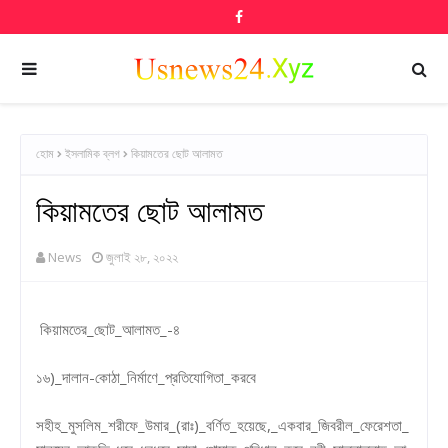
হোম
ইসলামিক ব্লগ
কিয়ামতের ছোট আলামত
কিয়ামতের ছোট আলামত
News
জুলাই ২৮, ২০২২
কিয়ামতের_ছোট_আলামত_-৪
১৬)_দালান-কোঠা_নির্মাণে_প্রতিযোগিতা_করবে
সহীহ_মুসলিম_শরীফে_উমার_(রাঃ)_বর্ণিত_হয়েছে,_একবার_জিবরীল_ফেরেশতা_