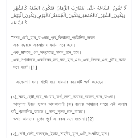
لَا_تَقُومُ_السَّاعَةُ_حَتَّى_يَتَقَارَبَ_الزَّمَانُ_فَتَكُونَ_السَّنَةُ_كَالشَّهْرِ_
وَيَكُونَ_الشَّهْرُ_كَالْجُمُعَةِ_وَتَكُونَ_الْجُمُعَةُ_كَالْيَوْمِ_وَيَكُونَ_الْيَوْمُ_
كَالسَّاعَةِ
‘‘সময়_ছোট_হয়ে_যাওয়ার_পূর্বে_কিয়ামত_প্রতিষ্ঠিত_হবেনা।
_এক_বছরকে_একমাসের_সমান_মনে_হবে।
_এক_মাসকে_এক_সপ্তাহের_সমান_মনে_হবে।
_এক_সপ্তাহকে_একদিনের_মত_মনে_হবে_এবং_এক_দিনকে_এক_ঘন্টার_সমান
_মনে_হবে’’।[1]
_আলেমগণ_সময়_খাটো_হয়ে_যাওয়ার_কয়েকটি_অর্থ_করেছেন।
(১)_সময়_ছোট_হয়ে_যাওয়ার_অর্থ_হলো_সময়ের_বরকত_কমে_যাওয়া।
_আল্লামা_ইবনে_হাজার_আসকালানী_(রঃ)_বলেনঃ_আমাদের_সময়ে_এই_আলাম
তটি_প্রকাশিত_হয়েছে।_সময়_দ্রুত_চলে_যাচ্ছে।
_অথচ_আমাদের_যুগের_পূর্বে_এ_রকম_মনে_হতোনা।[2]
(২)_কেউ_কেউ_বলেছেনঃ_ইমাম_মাহদীর_যুগে_এটি_সংঘটিত_হবে।