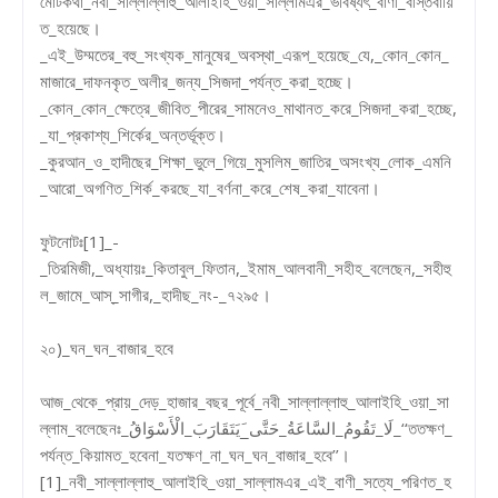
মোটকথা_নবী_সাল্লাল্লাহু_আলাইহি_ওয়া_সাল্লামএর_ভবিষ্যৎ_বাণী_বাস্তবায়ি
ত_হয়েছে।
_এই_উম্মতের_বহু_সংখ্যক_মানুষের_অবস্থা_এরূপ_হয়েছে_যে,_কোন_কোন_
মাজারে_দাফনকৃত_অলীর_জন্য_সিজদা_পর্যন্ত_করা_হচ্ছে।
_কোন_কোন_ক্ষেত্রে_জীবিত_পীরের_সামনেও_মাথানত_করে_সিজদা_করা_হচ্ছে,
_যা_প্রকাশ্য_শির্কের_অন্তর্ভূক্ত।
_কুরআন_ও_হাদীছের_শিক্ষা_ভুলে_গিয়ে_মুসলিম_জাতির_অসংখ্য_লোক_এমনি
_আরো_অগণিত_শির্ক_করছে_যা_বর্ণনা_করে_শেষ_করা_যাবেনা।
ফুটনোটঃ[1]_-
_তিরমিজী,_অধ্যায়ঃ_কিতাবুল_ফিতান,_ইমাম_আলবানী_সহীহ_বলেছেন,_সহীহু
ল_জামে_আস্_সাগীর,_হাদীছ_নং-_৭২৯৫।
২০)_ঘন_ঘন_বাজার_হবে
আজ_থেকে_প্রায়_দেড়_হাজার_বছর_পূর্বে_নবী_সাল্লাল্লাহু_আলাইহি_ওয়া_সা
ল্লাম_বলেছেনঃ_لَا_تَقُومُ_السَّاعَةُ_حَتَّى_َيَتَقَارَبَ_الْأَسْوَاقُ_‘‘ততক্ষণ_
পর্যন্ত_কিয়ামত_হবেনা_যতক্ষণ_না_ঘন_ঘন_বাজার_হবে’’।
[1]_নবী_সাল্লাল্লাহু_আলাইহি_ওয়া_সাল্লামএর_এই_বাণী_সত্যে_পরিণত_হ