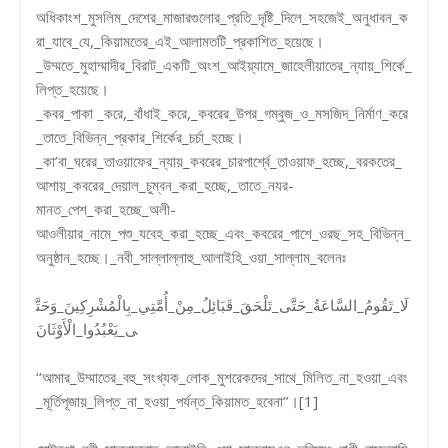
অধিকাংশ_মুসলিম_দেশের_মাজারগুলোর_প্রতি_দৃষ্টি_দিলে_সহজেই_অনুধাবন_ক
রা_যাবে_যে,_কিয়ামতের_এই_আলামতটি_প্রকাশিত_হয়েছে।
_উম্মতে_মুহাম্মাদীর_বিরাট_একটি_অংশ_আইয়্যামে_জাহেলীয়াতের_ন্যায়_শির্কে_
লিপ্ত_হয়েছে।
_কবর_পাকা _করে,_বাঁধাই_করে,_কবরের_উপর_গম্বুজ_ও_মসজিদ_নির্মাণ_করে
_তাতে_বিভিন্ন_প্রকার_শির্কের_চর্চা_হচ্ছে।
_কা’বা_ঘরের_তাওয়াফের_ন্যায়_কবরের_চারপার্শ্বে_তাওয়াফ_হচ্ছে,_বরকতের_
আশায়_কবরের_দেয়াল_চুম্বন_করা_হচ্ছে,_তাতে_নযর-
মানত_পেশ_করা_হচ্ছে_অলী-
আওলীয়ার_নামে_পশু_যবেহ_করা_হচ্ছে_এবং_কবরের_পাশে_ওরছ_সহ_বিভিন্ন_
অনুষ্ঠান_হচ্ছে।_নবী_সাল্লাল্লাহু_আলাইহি_ওয়া_সাল্লাম_বলেনঃ
لَا_تَقُومُ_السَّاعَةُ_حَتَّى_تَلْحَقَ_قَبَائِلُ_مِنْ_أُمَّتِي_بِالْمُشْرِكِينَ_وَحَتَّ
ى_يَعْبُدُوا_الْأَوْثَانَ
‘‘আমার_উম্মাতের_বহু_সংখ্যক_লোক_মুশরেকদের_সাথে_মিলিত_না_হওয়া_এবং
_মূর্তিপূজায়_লিপ্ত_না_হওয়া_পর্যন্ত_কিয়ামত_হবেনা’’।[1]