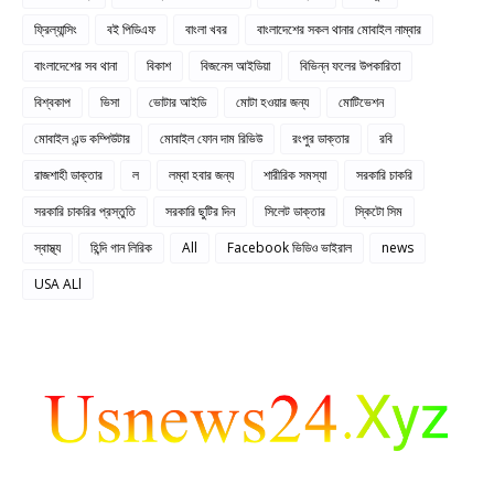
ফ্রিল্যান্সিং
বই পিডিএফ
বাংলা খবর
বাংলাদেশের সকল থানার মোবাইল নাম্বার
বাংলাদেশের সব থানা
বিকাশ
বিজনেস আইডিয়া
বিভিন্ন ফলের উপকারিতা
বিশ্বকাপ
ভিসা
ভোটার আইডি
মোটা হওয়ার জন্য
মোটিভেশন
মোবাইল এন্ড কম্পিউটার
মোবাইল ফোন দাম রিভিউ
রংপুর ডাক্তার
রবি
রাজশাহী ডাক্তার
ল
লম্বা হবার জন্য
শারীরিক সমস্যা
সরকারি চাকরি
সরকারি চাকরির প্রস্তুতি
সরকারি ছুটির দিন
সিলেট ডাক্তার
স্কিটো সিম
স্বাস্থ্য
হিন্দি গান লিরিক
All
Facebook ভিডিও ভাইরাল
news
USA ALl