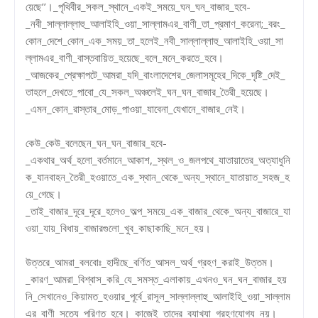
য়েছে’’।_পৃথিবীর_সকল_স্থানে_একই_সময়ে_ঘন_ঘন_বাজার_হবে-
_নবী_সাল্লাল্লাহু_আলাইহি_ওয়া_সাল্লামএর_বাণী_তা_প্রমাণ_করেনা;_বরং_
কোন_দেশে_কোন_এক_সময়_তা_হলেই_নবী_সাল্লাল্লাহু_আলাইহি_ওয়া_সা
ল্লামএর_বাণী_বাস্তবায়িত_হয়েছে_বলে_মনে_করতে_হবে।
_আজকের_প্রেক্ষাপটে_আমরা_যদি_বাংলাদেশের_জেলাসমূহের_দিকে_দৃষ্টি_দেই_
তাহলে_দেখতে_পাবো_যে_সকল_অঞ্চলেই_ঘন_ঘন_বাজার_তৈরী_হয়েছে।
_এমন_কোন_রাস্তার_মোড়_পাওয়া_যাবেনা_যেখানে_বাজার_নেই।
কেউ_কেউ_বলেছেন_ঘন_ঘন_বাজার_হবে-
_একথার_অর্থ_হলো_বর্তমানে_আকাশ,_স্থল_ও_জলপথে_যাতায়াতের_অত্যাধুনি
ক_যানবাহন_তৈরী_হওয়াতে_এক_স্থান_থেকে_অন্য_স্থানে_যাতায়াত_সহজ_হ
য়ে_গেছে।
_তাই_বাজার_দূরে_দূরে_হলেও_অল্প_সময়ে_এক_বাজার_থেকে_অন্য_বাজারে_যা
ওয়া_যায়_বিধায়_বাজারগুলো_খুব_কাছাকাছি_মনে_হয়।
উত্তরে_আমরা_বলবোঃ_হাদীছে_বর্ণিত_আসল_অর্থ_গ্রহণ_করাই_উত্তম।
_কারণ_আমরা_বিশ্বাস_করি_যে_সমস্ত_এলাকায়_এখনও_ঘন_ঘন_বাজার_হয়
নি_সেখানেও_কিয়ামত_হওয়ার_পূর্বে_রাসূল_সাল্লাল্লাহু_আলাইহি_ওয়া_সাল্লাম
এর_বাণী_সত্যে_পরিণত_হবে।_কাজেই_তাদের_ব্যাখ্যা_গ্রহণযোগ্য_নয়।