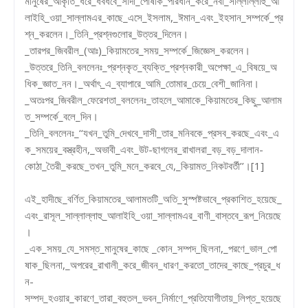
মানুষের_আকৃতি_ধরে_ধবধবে_সাদা_পোষাক_পরিধান_করে_নবী_সাল্লাল্লাহু_আ
লাইহি_ওয়া_সাল্লামএর_কাছে_এসে_ইসলাম,_ঈমান_এবং_ইহসান_সম্পর্কে_প্র
শ্ন_করলেন।_তিনি_প্রশ্নগুলোর_উত্তর_দিলেন।
_তারপর_জিবরীল_(আঃ)_কিয়ামতের_সময়_সম্পর্কে_জিজ্ঞেস_করলেন।
_উত্তরে_তিনি_বললেনঃ_প্রশ্নকৃত_ব্যক্তি_প্রশ্নকারী_অপেক্ষা_এ_বিষয়ে_অ
ধিক_জ্ঞাত_নন।_অর্থাৎ_এ_ব্যাপারে_আমি_তোমার_চেয়ে_বেশী_জানিনা।
_অতঃপর_জিবরীল_ফেরেশতা_বললেনঃ_তাহলে_আমাকে_কিয়ামতের_কিছু_আলাম
ত_সম্পর্কে_বলে_দিন।
_তিনি_বললেনঃ_‘‘যখন_তুমি_দেখবে_দাসী_তার_মনিবকে_প্রসব_করছে_এবং_এ
ক_সময়ের_বস্ত্রহীন,_অভাবী_এবং_উট-ছাগলের_রাখালরা_বড়_বড়_দালান-
কোঠা_তৈরী_করছে_তখন_তুমি_মনে_করবে_যে,_কিয়ামত_নিকটবর্তী’’।[1]
এই_হাদীছে_বর্ণিত_কিয়ামতের_আলামতটি_অতি_সুস্পষ্টভাবে_প্রকাশিত_হয়েছে_
এবং_রাসূল_সাল্লাল্লাহু_আলাইহি_ওয়া_সাল্লামএর_বাণী_বাস্তবে_রূপ_নিয়েছে
।
_এক_সময়_যে_সমস্ত_মানুষের_কাছে _কোন_সম্পদ_ছিলনা,_পরণে_ভাল_পো
ষাক_ছিলনা,_অপরের_রাখালী_করে_জীবন_ধারণ_করতো_তাদের_কাছে_প্রচুর_ধ
ন-
সম্পদ_হওয়ার_কারণে_তারা_বহুতল_ভবন_নির্মাণে_প্রতিযোগীতায়_লিপ্ত_হয়েছে