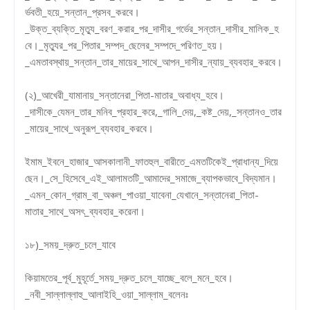
র্ভবতী_হয়ে_সন্তান_প্রসব_করবে।
_উক্ত_ব্যক্তি_মৃত্যু_বরণ_করার_পর_দাসীর_গর্ভের_সন্তান_দাসীর_মালিক_হ
বে।_মৃত্যুর_পর_পিতার_সম্পদ_ছেলের_সম্পদে_পরিণত_হয়।
_এমতাবস্থায়_সন্তান_তার_মায়ের_সাথে_আপন_দাসীর_ন্যায়_ব্যবহার_করবে।
(২)_আখেরী_যামানায়_সন্তানেরা_পিতা-মাতার_অবাধ্য_হবে।
_দাসীকে_যেমন_তার_মনিব_প্রহার_করে,_গালি_দেয়,_কষ্ট_দেয়,_সন্তানও_তার
_মায়ের_সাথে_অনুরূপ_ব্যবহার_করবে।
ইমাম_ইবনে_হাজার_আসকালানী_ফাতহুল_বারীতে_এমতটিকেই_প্রাধান্য_দিয়ে
ছেন।_সে_হিসেবে_এই_আলামতটি_আমাদের_সমাজে_ব্যাপকভাবে_বিদ্যমান।
_এমন_কোন_গ্রাম_বা_অঞ্চল_পাওয়া_যাবেনা_যেখানে_সন্তানেরা_পিতা-
মাতার_সাথে_অসৎ_ব্যবহার_করেনা।
১৮)_সময়_দ্রুত_চলে_যাবে
কিয়ামতের_পূর্ব_মুহূর্তে_সময়_দ্রুত_চলে_যাচ্ছে_বলে_মনে_হবে।
_নবী_সাল্লাল্লাহু_আলাইহি_ওয়া_সাল্লাম_বলেনঃ