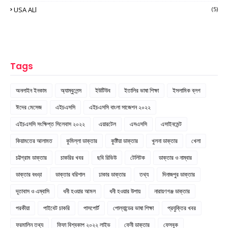
USA ALl
(5)
Tags
অনলাইন ইনকাম
অ্যাম্বুলেন্স
ইউটিউব
ইতালির ভাষা শিক্ষা
ইসলামিক ব্লগ
ঈদের মেসেজ
এইচএসসি
এইচএসসি বাংলা সাজেশন ২০২২
এইচএসসি সংক্ষিপ্ত সিলেবাস ২০২২
এয়ারটেল
এসএসসি
এসাইনমেন্ট
কিয়ামতের আলামত
কুমিল্লা ডাক্তার
কুষ্টিয়া ডাক্তার
খুলনা ডাক্তার
খেলা
চট্টগ্রাম ডাক্তার
চাকরির খবর
ছবি রিভিউ
টেলিটক
ডাক্তার ও নাম্বার
ডাক্তার বগুড়া
ডাক্তার বরিশাল
ঢাকার ডাক্তার
তথ্য
দিনাজপুর ডাক্তার
দূতাবাস ও এম্বাসি
ধনী হওয়ার আমল
ধনী হওয়ার উপায়
নারায়ণগঞ্জ ডাক্তার
পরকীয়া
পাইবেট চাকরি
পাসপোর্ট
পোল্যান্ডের ভাষা শিক্ষা
প্রযুক্তির খবর
ফরমালিন তথ্য
ফিফা বিশ্বকাপ ২০২২ লাইভ
ফেনী ডাক্তার
ফেসবুক