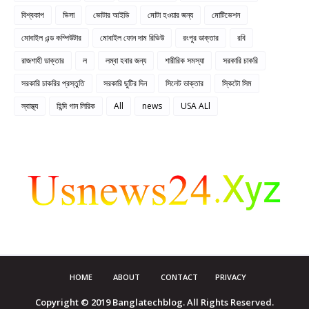
বিশ্বকাপ
ভিসা
ভোটার আইডি
মোটা হওয়ার জন্য
মোটিভেশন
মোবাইল এন্ড কম্পিউটার
মোবাইল ফোন দাম রিভিউ
রংপুর ডাক্তার
রবি
রাজশাহী ডাক্তার
ল
লম্বা হবার জন্য
শারীরিক সমস্যা
সরকারি চাকরি
সরকারি চাকরির প্রস্তুতি
সরকারি ছুটির দিন
সিলেট ডাক্তার
স্কিটো সিম
স্বাস্থ্য
হিন্দি গান লিরিক
All
news
USA ALl
HOME
ABOUT
CONTACT
PRIVACY
Copyright © 2019 Banglatechblog. All Rights Reserved.