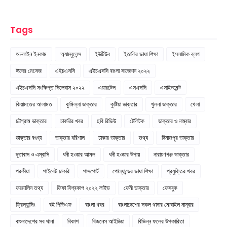
Tags
অনলাইন ইনকাম
অ্যাম্বুলেন্স
ইউটিউব
ইতালির ভাষা শিক্ষা
ইসলামিক ব্লগ
ঈদের মেসেজ
এইচএসসি
এইচএসসি বাংলা সাজেশন ২০২২
এইচএসসি সংক্ষিপ্ত সিলেবাস ২০২২
এয়ারটেল
এসএসসি
এসাইনমেন্ট
কিয়ামতের আলামত
কুমিল্লা ডাক্তার
কুষ্টিয়া ডাক্তার
খুলনা ডাক্তার
খেলা
চট্টগ্রাম ডাক্তার
চাকরির খবর
ছবি রিভিউ
টেলিটক
ডাক্তার ও নাম্বার
ডাক্তার বগুড়া
ডাক্তার বরিশাল
ঢাকার ডাক্তার
তথ্য
দিনাজপুর ডাক্তার
দূতাবাস ও এম্বাসি
ধনী হওয়ার আমল
ধনী হওয়ার উপায়
নারায়ণগঞ্জ ডাক্তার
পরকীয়া
পাইবেট চাকরি
পাসপোর্ট
পোল্যান্ডের ভাষা শিক্ষা
প্রযুক্তির খবর
ফরমালিন তথ্য
ফিফা বিশ্বকাপ ২০২২ লাইভ
ফেনী ডাক্তার
ফেসবুক
ফ্রিল্যান্সিং
বই পিডিএফ
বাংলা খবর
বাংলাদেশের সকল থানার মোবাইল নাম্বার
বাংলাদেশের সব থানা
বিকাশ
বিজনেস আইডিয়া
বিভিন্ন ফলের উপকারিতা