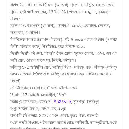
রাঙামাটি চেম্বার অব কমার্স ভবন (১ম তলা), পুরাতন বাসস্ট্যান্ড, রিজার্ভ বাজার,
চান্দিনা হাজী আলী ম্যানসন, 1304 চান্দিনা পশ্চিম বাজার, চান্দিনা, কুমিল্লা
টেকনাফ
আলো শপিং কমপ্লেক্স (১ম তলা), দোকান # ২৯-৩৩, গুডারবিল, টেকনাফ,
কক্সবাজার, বাংলাদেশ।
সিইপিজেড ইসলাম ম্যানশন (নিচতলা) প্লট # ৬৬০৬ এয়ারপোর্ট রোড (শৈকোট
ফিলিং স্টেশনের কাছে) সিইপিজেড, বন্দর চট্টগ্রাম-৪১০০
জিইসি জিইসি রবি শেবা, আটলান্টা ট্রেড সেন্টার-গ্রাউন্ড ফ্লোর, ২৩/এ, এম এম
আলী রোড, গোয়াল পাহাড় মুর, জিইসি, চট্টগ্রাম।
ফরিদপুর 9/2 জশিমুদ্দিন রোড, আলিপুর সি/এ, ফরিদপুর সদর, ফরিদপুর (আলিপুর
জামে মসজিদের বিপরীতে এবং আলিপুর কবরস্থানের প্রধান ফটকের সংলগ্ন/
দক্ষিণে)
মৌলভীবাজার ৪৪ ঢাকা সিলেট রোড, মৌলভী বাজার
সিলেট 117-আজাদী, মিরবক্সটুলা, সিলেট
দিনাজপুর তাজ ভবন, হোল্ডিং নং:
858/815
, মুন্সিপাড়া, দিনাজপুর
রংপুর মাজেদা মেনশন, স্টেশন রোড, রংপুর
রাজশাহী রবি কেয়ার, 222, এমএম প্লাজা, কুমার পাড়া, রাজশাহী
বগুড়া আরডি টাওয়ার, শহীদ আব্দুল জব্বার রোড, কালীবাড়ী, জলেশ্বরীতলা, বগুড়া
ময়মনসিংহ নিচতলা, ৮ আর কে মিশন রোড, ময়মনসিংহ