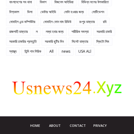
বাংলাদেশের সব থানা
বিকাশ
বিজনেস আইডিয়া
বিভিন্ন ফলের উপকারিতা
বিশ্বকাপ
ভিসা
ভোটার আইডি
মোটা হওয়ার জন্য
মোটিভেশন
মোবাইল এন্ড কম্পিউটার
মোবাইল ফোন দাম রিভিউ
রংপুর ডাক্তার
রবি
রাজশাহী ডাক্তার
ল
লম্বা হবার জন্য
শারীরিক সমস্যা
সরকারি চাকরি
সরকারি চাকরির প্রস্তুতি
সরকারি ছুটির দিন
সিলেট ডাক্তার
স্কিটো সিম
স্বাস্থ্য
হিন্দি গান লিরিক
All
news
USA ALl
HOME
ABOUT
CONTACT
PRIVACY