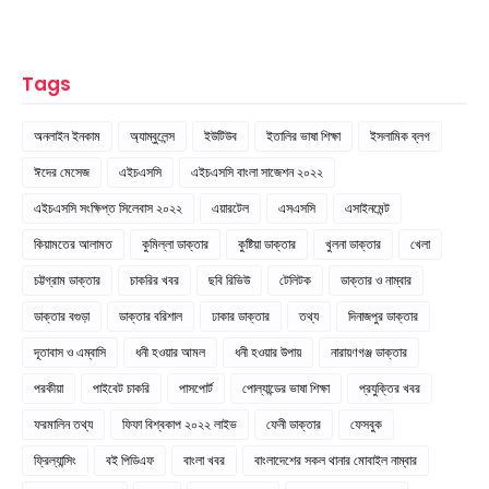
Tags
অনলাইন ইনকাম
অ্যাম্বুলেন্স
ইউটিউব
ইতালির ভাষা শিক্ষা
ইসলামিক ব্লগ
ঈদের মেসেজ
এইচএসসি
এইচএসসি বাংলা সাজেশন ২০২২
এইচএসসি সংক্ষিপ্ত সিলেবাস ২০২২
এয়ারটেল
এসএসসি
এসাইনমেন্ট
কিয়ামতের আলামত
কুমিল্লা ডাক্তার
কুষ্টিয়া ডাক্তার
খুলনা ডাক্তার
খেলা
চট্টগ্রাম ডাক্তার
চাকরির খবর
ছবি রিভিউ
টেলিটক
ডাক্তার ও নাম্বার
ডাক্তার বগুড়া
ডাক্তার বরিশাল
ঢাকার ডাক্তার
তথ্য
দিনাজপুর ডাক্তার
দূতাবাস ও এম্বাসি
ধনী হওয়ার আমল
ধনী হওয়ার উপায়
নারায়ণগঞ্জ ডাক্তার
পরকীয়া
পাইবেট চাকরি
পাসপোর্ট
পোল্যান্ডের ভাষা শিক্ষা
প্রযুক্তির খবর
ফরমালিন তথ্য
ফিফা বিশ্বকাপ ২০২২ লাইভ
ফেনী ডাক্তার
ফেসবুক
ফ্রিল্যান্সিং
বই পিডিএফ
বাংলা খবর
বাংলাদেশের সকল থানার মোবাইল নাম্বার