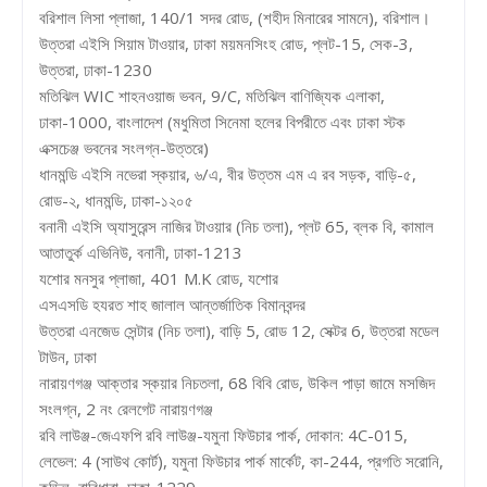
বরিশাল লিসা প্লাজা, 140/1 সদর রোড, (শহীদ মিনারের সামনে), বরিশাল।
উত্তরা এইসি সিয়াম টাওয়ার, ঢাকা ময়মনসিংহ রোড, প্লট-15, সেক-3,
উত্তরা, ঢাকা-1230
মতিঝিল WIC শাহনওয়াজ ভবন, 9/C, মতিঝিল বাণিজ্যিক এলাকা,
ঢাকা-1000, বাংলাদেশ (মধুমিতা সিনেমা হলের বিপরীতে এবং ঢাকা স্টক
এক্সচেঞ্জ ভবনের সংলগ্ন-উত্তরে)
ধানমন্ডি এইসি নভেরা স্কয়ার, ৬/এ, বীর উত্তম এম এ রব সড়ক, বাড়ি-৫,
রোড-২, ধানমন্ডি, ঢাকা-১২০৫
বনানী এইসি অ্যাসুরেন্স নাজির টাওয়ার (নিচ তলা), প্লট 65, ব্লক বি, কামাল
আতাতুর্ক এভিনিউ, বনানী, ঢাকা-1213
যশোর মনসুর প্লাজা, 401 M.K রোড, যশোর
এসএসডি হযরত শাহ জালাল আন্তর্জাতিক বিমানবন্দর
উত্তরা এনজেড সেন্টার (নিচ তলা), বাড়ি 5, রোড 12, সেক্টর 6, উত্তরা মডেল
টাউন, ঢাকা
নারায়ণগঞ্জ আক্তার স্কয়ার নিচতলা, 68 বিবি রোড, উকিল পাড়া জামে মসজিদ
সংলগ্ন, 2 নং রেলগেট নারায়ণগঞ্জ
রবি লাউঞ্জ-জেএফপি রবি লাউঞ্জ-যমুনা ফিউচার পার্ক, দোকান: 4C-015,
লেভেল: 4 (সাউথ কোর্ট), যমুনা ফিউচার পার্ক মার্কেট, কা-244, প্রগতি সরোনি,
কুড়িল, বারিধারা, ঢাকা-1229