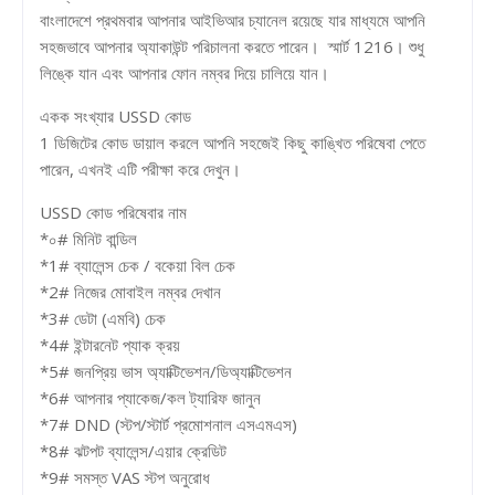
বাংলাদেশে প্রথমবার আপনার আইভিআর চ্যানেল রয়েছে যার মাধ্যমে আপনি
সহজভাবে আপনার অ্যাকাউন্ট পরিচালনা করতে পারেন। স্মার্ট 1216। শুধু
লিঙ্কে যান এবং আপনার ফোন নম্বর দিয়ে চালিয়ে যান।
একক সংখ্যার USSD কোড
1 ডিজিটের কোড ডায়াল করলে আপনি সহজেই কিছু কাঙ্খিত পরিষেবা পেতে
পারেন, এখনই এটি পরীক্ষা করে দেখুন।
USSD কোড পরিষেবার নাম
*০# মিনিট বান্ডিল
*1# ব্যালেন্স চেক / বকেয়া বিল চেক
*2# নিজের মোবাইল নম্বর দেখান
*3# ডেটা (এমবি) চেক
*4# ইন্টারনেট প্যাক ক্রয়
*5# জনপ্রিয় ভাস অ্যাক্টিভেশন/ডিঅ্যাক্টিভেশন
*6# আপনার প্যাকেজ/কল ট্যারিফ জানুন
*7# DND (স্টপ/স্টার্ট প্রমোশনাল এসএমএস)
*8# ঝটপট ব্যালেন্স/এয়ার ক্রেডিট
*9# সমস্ত VAS স্টপ অনুরোধ