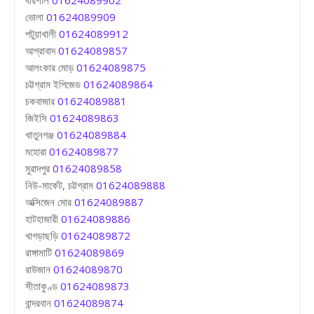
ভোলা
01624089909
পটুয়াখালী
01624089912
আগ্রাবাদ
01624089857
আলংকার মোড়
01624089875
চট্টগ্রাম ইপিজেড
01624089864
চকবাজার
01624089881
জিইসি
01624089863
খাতুনগঞ্জ
01624089884
মহোরা
01624089877
মুরাদপুর
01624089858
নিউ-মার্কেট, চট্টগ্রাম
01624089888
অক্সিজেন মোর
01624089887
হাটহাজারী
01624089886
খাগড়াছড়ি
01624089872
রাঙ্গামাটি
01624089869
রাউজান
01624089870
সীতাকুণ্ড
01624089873
বান্দরবান
01624089874