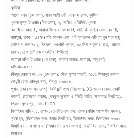
কুষ্টিয়া
আলো ভবন (১ম তলা), বাবর আলী গেট, এনএস রোড, কুষ্টিয়া
খুলনা মুন্না টাওয়ার (নিচ তলা), ৭, কেডিএ এভিনিউ, খুলনা
বনশ্রী দোকান: 1, ডায়ানা টাওয়ার, ব্লক: বি, বাড়ি: 4, মেইন রোড, বনশ্রী,
রামপুরা, ঢাকা-1219 (বাটা দোকান এবং এবি ব্যাংকের এটিএম বুথ সংলগ্ন)
মালিবাগ দোকানঃ ১, নিচতলা, প্রপার্টি প্লাজা, ৬৬ নিউ সার্কুলার রোড, মৌচাক,
ঢাকা-১২১৭ (মৌচাক মার্কেটের বিপরীতে)
মহোড়া বশির টাওয়ার (১ম তলা), কামাল বাজার, মহোড়া, কালুরঘাট,
চট্টগ্রাম-৪২০৮
চাঁদপুর দোকান নং-০৬ (১ম তলা), পৌরা সুপার মার্কেট, ২১/১ মিজানুর রহমান
চৌধুরী রোড, চাঁদপুর সদর, চাঁদপুর-৩৬০০০
পুরান ঢাকা (জনসন রোড) ব্রিলিয়ান্ট তাজ (নিচতলা), 38 জনসন রোড, কোর্ট
কাচারি, রায়সাহেব বাজার, (বনফুল সুইটস ও বিউটি লাছির দোকানের বিপরীতে),
পিএস: সূত্রাপুর, ঢাকা-1100
ঝিনাইদহ বাড়ি-০১, রোড-১/চ.এইচ.এস.এস. রোড (শহীদ আলমগীর সড়ক),
সুইট মুর, (ঝিনাইদহ সদর থানার বিপরীতে), ঝিনাইদহ সদর, ঝিনাইদহ-৭৩০০
টাঙ্গাইল সান ফ্লাওয়ার, (সিঙ্গার শো রুম সংলগ্ন), ভিক্টোরিয়া রোড, টাঙ্গাইল সদর,
টাঙ্গাইল