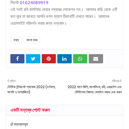
সিলেট
01624089919
এই সবই রবি কাস্টমার কেয়ার নম্বরের লোকেশন সহ। আপনার বাড়ি থেকে এটি
কত দূরে তা জানতে আপনি গুগল ম্যাপে ঠিকানাটি দেখতে পারেন। আমাদের
ওয়েবসাইট পরিদর্শন করার জন্য ধন্যবাদ।
তথ্য
বাংলা খবর
পূর্বতন
নবীনতর
টেলিটক ইন্টারনেট প্যাকেজ 2022 (বর্ণমালা,
2022 সালে জিপি, বাংলালিংক, রবি, এয়ারটেল এবং
আগমি ও অপরাজিতা)
টেলিটকের নিজস্ব মোবাইল নম্বর চেক করুন
একটি মন্তব্য পোস্ট করুন
0 মন্তব্যসমূহ