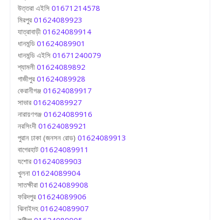
উত্তরা এইসি
01671214578
মিরপুর
01624089923
যাত্রাবাড়ী
01624089914
ধানমন্ডি
01624089901
ধানমন্ডি এইসি
01671240079
শ্যামলী
01624089892
গাজীপুর
01624089928
কেরানীগঞ্জ
01624089917
সাভার
01624089927
নারায়ণগঞ্জ
01624089916
নরসিংদী
01624089921
পুরান ঢাকা (জনসন রোড)
01624089913
বাগেরহাট
01624089911
যশোর
01624089903
খুলনা
01624089904
সাতক্ষীরা
01624089908
ফরিদপুর
01624089906
ঝিনাইদহ
01624089907
কুষ্টিয়া
01624089905