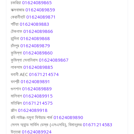
চকরিয়া
01624089865
কক্সবাজার
01624089859
কেরানীহাট
01624089871
পটিয়া
01624089883
টেকনাফ
01624089866
চান্দিনা
01624089868
চাঁদপুর
01624089879
কুমিল্লা
01624089860
কুমিল্লা সেনানিবাস
01624089867
লাকসাম
01624089885
বনানী AEC
01671214574
বনশ্রী
01624089891
গুলশান
01624089889
মালিবাগ
01624089915
মতিঝিল
01671214575
পল্টন
01624089918
রবি লাউঞ্জ-যমুনা ফিউচার পার্ক
01624089890
সেলস অ্যান্ড সার্ভিস ডেস্ক (এসএসডি), বিমানবন্দর
01671214583
উত্তরা
01624089924