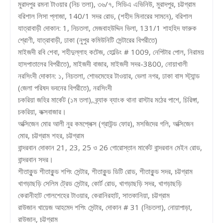
মুরাদপুর রমনা টাওয়ার (নিচ তলা), ৩৬/৭, সিডিএ এভিনিউ, মুরাদপুর, চট্টগ্রাম
বরিশাল লিসা প্লাজা, 140/1 সদর রোড, (শহীদ মিনারের সামনে), বরিশাল
যাত্রাবাড়ী দোকান: 1, নিচতলা, মেজবাহউদ্দিন ভিলা, 131/1 শাহহিদ ফারুক
শ্রোণী, যাত্রাবাড়ী, ঢাকা (নুপুর কমিউনিটি সেন্টারের বিপরীতে)
মাইজদী রবি শেবা, শহীদুল্লাহ কটেজ, হোল্ডিং # 1009, নেপিটার পোল, নিরাময়
হাসপাতালের বিপরীতে), মাইজদী বাজার, মাইজদী সদর-3800, নোয়াখালী
নরসিংদী দোকান: ১, নিচতলা, শোভমেহের টাওয়ার, ভেলা নগর, ঢাকা বাস স্ট্যান্ড
(জেলা পরিষদ ভবনের বিপরীতে), নরসিংদী
চকরিয়া জহির মার্কেট (১ম তলা), ব্র্যাক ব্যাংক থানা রাস্টার মঠের পাশে, চিরিঙ্গা,
চকরিয়া, কক্সবাজার।
অক্সিজেন মোর আলী নুর কমপ্লেক্স (গ্রাউন্ড ফোর), মসজিদের গলি, অক্সিজেন
মোর, চট্টগ্রাম শহর, চট্টগ্রাম
বান্দরবান দোকান 21, 23, 25 ও 26 গোরোস্তান মার্কেট বান্দরবান মেইন রোড,
বান্দরবান সদর।
শীতাকুন্ড শীতাকুন্ড শপিং সেন্টার, শীতাকুন্ড ডিটি রোড, শীতাকুন্ড সদর, চট্টগ্রাম
খাগড়াছড়ি সেলিম ট্রেড সেন্টার, কোর্ট রোড, খাগড়াছড়ি সদর, খাগড়াছড়ি
কেরানীহাট গোলশেহের টাওয়ার, কেরানিরহাট, সাতকানিয়া, চট্টগ্রাম
রাউজান খায়েজ আহমেদ শপিং সেন্টার, দোকান # 31 (নিচতলা), নোয়াপাড়া,
রাউজান, চট্টগ্রাম