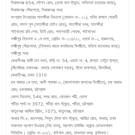
সিরাজগঞ্জ 654, স্টেশন রোড, (ঢাকা বাস স্ট্যান্ড, সাধিনতা চত্বরের কাছে),
সিরাজগঞ্জ পৌরশোয়া, সিরাজগঞ্জ সদর
সংগ্রাম টাওয়ারের সাতক্ষীরা নিচতলা (দোকান নং- ০১), সহিদ কাজল শোরনী
রোড, পলাশ পুল (সাতক্ষীরা মেইন রোড), সাতক্ষীরা সদর, সাতক্ষীরা
গাইবান্ধা রবি শেবা, ডিবি রোড, পলাশবাড়ী শোরক, গাইবান্ধা
লক্ষ্মীপুর নিচতলা ও ১ম তলা, হোল্ডিং নং-১১৪/০১, ওয়ার্ড নং-২, বাঞ্চানগর,
লক্ষ্মীপুর পৌরশোভা, (লিল্লাহ জামে মসজিদের বিপরীতে, মহিলা কলেজের কাছে)
লক্ষ্মীপুর সদর
কেরানীগঞ্জ হাজী চান ভবন, বাড়ি নং: 54, ওয়ার্ড নং: 4, রাস্তা: নোটুন রাস্তা,
(জিনজিরা-নবাবগঞ্জ- দোহার সোনাজগ সড়ক), বাঁধো ডাকপাড়া, জিনজিরা,
কেরানীগঞ্জ, ঢাকা-1310
চক বাজার ১ম তলা, আলী প্লাজা-৩, (জালালাবাদ ক্লাবের বিপরীতে), চক বাজার
রোড, চকবাজার, চট্টগ্রাম
ভোলা নিচতলা, 544, সদর রোড, মোহজন পট্টি, ভোলা
পটিয়া প্লট নং 3972, পটিয়া বাস স্ট্যান্ড, পটিয়া, চট্টগ্রাম
খাতুনগঞ্জ আজিম বিল্ডিং, 1075, খাতুনগঞ্জ, চট্টগ্রাম
সাভার সি-৫, জলেশ্বর, শিমুল টোলা বাস স্ট্যান্ড, আরিচা রোড, সাভার, ঢাকা
লাকসাম অপোশ টাওয়ার (নিচ তলা), আপোস হাউজিং অ্যান্ড ডেভেলপারস
লিমিটেড। হোল্ডিং নং-৯৭/১, বাইপাস রোড, লাকসাম সদর, কুমিল্লা।