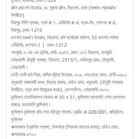
পল্টন র‌্যাংগস টাওয়ার, ৬৮ পুরানা পল্টন, নিচতলা, ঢাকা (আজাদ প্রোডাক্টের
বিপরীতে)
মিরপুর নিশি প্লাজা, প্লট # 1, এভিনিউ # 4, ব্লক-সি, সেকশন # 6,
মিরপুর, ঢাকা-1216
গুলশান NAFI টাওয়ার, নিচতলা, রবি কর্পোরেট অফিস, 53 গুলশান সাউথ
এভিনিউ, গুলশান-1 | ঢাকা-1212
ধানমন্ডি এ এম এম সেন্টার, বাড়ি: ৫৬/এ, রোড: ৩/এ নিচতলা, ধানমন্ডি
নোয়াখালী চৌধুরী প্লাজা, নিচতলা, 2515/1, করিমপুর রোড, চৌমুহনী,
নোয়াখালী।
ফেনী ফেনী রবি শিবা, নাসিম ভূঁইয়া টাওয়ার, ৩১৬, এসএসকে রোড, ফেনী-৩৯০০
বসুরহাট আজমেরী ভবন, উত্তর বাজার, মেইন রোড, বসুরহাট, (চৌধুরী প্লাজার
বিপরীতে, নতুন বাস স্ট্যান্ডের কাছে), কোম্পানীগং, নোয়াখালী-৩৮৫০
কুমিল্লা সেনানিবাসের দোকান # 30 ও 31, কুমিল্লা ময়নামতি শেনা কোল্লান
বাজার, ময়নামতি কুমিল্লা।
কুমিল্লা কুমিল্লা রবি শেবা বাইতুস সালাম, হোল্ডিং #
223/201
, ঝাউটোলা,
কুমিল্লা
কক্সবাজার ইব্রাহিম প্লাজা, টেকপাড়া (সিকদার মহলের কাছে), মেইন রোড,
কক্সবাজার-৪৭০০