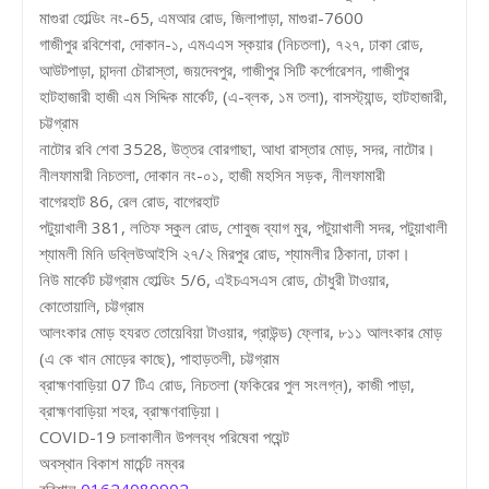
মাগুরা হোল্ডিং নং-65, এমআর রোড, জিলাপাড়া, মাগুরা-7600
গাজীপুর রবিশেবা, দোকান-১, এমএএস স্কয়ার (নিচতলা), ৭২৭, ঢাকা রোড,
আউটপাড়া, চান্দনা চৌরাস্তা, জয়দেবপুর, গাজীপুর সিটি কর্পোরেশন, গাজীপুর
হাটহাজারী হাজী এম সিদ্দিক মার্কেট, (এ-ব্লক, ১ম তলা), বাসস্ট্যান্ড, হাটহাজারী,
চট্টগ্রাম
নাটোর রবি শেবা 3528, উত্তর বোরগাছা, আধা রাস্তার মোড়, সদর, নাটোর।
নীলফামারী নিচতলা, দোকান নং-০১, হাজী মহসিন সড়ক, নীলফামারী
বাগেরহাট 86, রেল রোড, বাগেরহাট
পটুয়াখালী 381, লতিফ স্কুল রোড, শোবুজ ব্যাগ মুর, পটুয়াখালী সদর, পটুয়াখালী
শ্যামলী মিনি ডব্লিউআইসি ২৭/২ মিরপুর রোড, শ্যামলীর ঠিকানা, ঢাকা।
নিউ মার্কেট চট্টগ্রাম হোল্ডিং 5/6, এইচএসএস রোড, চৌধুরী টাওয়ার,
কোতোয়ালি, চট্টগ্রাম
আলংকার মোড় হযরত তোয়েবিয়া টাওয়ার, গ্রাউন্ড) ফ্লোর, ৮১১ আলংকার মোড়
(এ কে খান মোড়ের কাছে), পাহাড়তলী, চট্টগ্রাম
ব্রাহ্মণবাড়িয়া 07 টিএ রোড, নিচতলা (ফকিরের পুল সংলগ্ন), কাজী পাড়া,
ব্রাহ্মণবাড়িয়া শহর, ব্রাহ্মণবাড়িয়া।
COVID-19 চলাকালীন উপলব্ধ পরিষেবা পয়েন্ট
অবস্থান বিকাশ মার্চেন্ট নম্বর
বরিশাল
01624089902