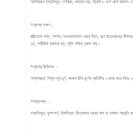
অতিরিক্ত হস্তমৈথুন, গণরিয়া, ঘোড়ায় চড়া, ক্রিমি ও অর্শ রোগ থাকলে
*রোগের লক্ষণ -
স্ত্রীলোক দর্শন, স্পর্শন, মলত্যাগকালে কোথ দিলে, অল্প উত্তেজনায় বীর্য
হয়, শারীরিক দুর্বলতা হয়, স্মৃতি শক্তি হ্রাস পায়।
*রোগের চিকিৎসা –
অশ্বগন্ধ্যা, শিমূল মূল চূর্ণ, কাবাব চিনি চূর্ণের প্রতিটির ২ চামচ করে নি
*পথ্যাপথ্য -
হস্তমৈথুন, কুসংসর্গ, দিবানিদ্রা, উত্তেজক দ্রব্য পান বা ভোজন প্রভৃতি 