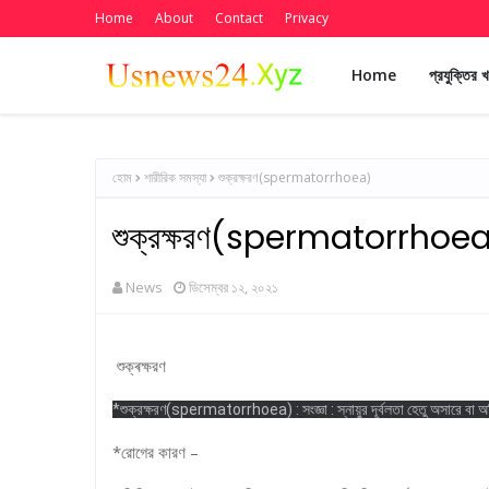
Home
About
Contact
Privacy
Home
প্রযুক্তির 
হোম
শারীরিক সমস্যা
শুক্রক্ষরণ(spermatorrhoea)
শুক্রক্ষরণ(spermatorrhoe
News
ডিসেম্বর ১২, ২০২১
শুক্ৰক্ষরণ
*শুক্রক্ষরণ(spermatorrhoea) : সংজ্ঞা : স্নায়ুর দূর্বলতা হেতু অসারে বা অন
*রোগের কারণ –