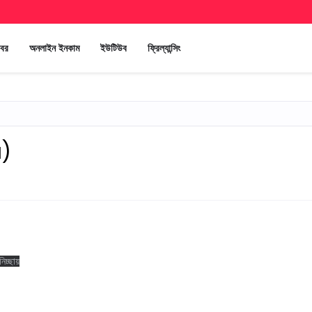
খবর
অনলাইন ইনকাম
ইউটিউব
ফ্রিল্যান্সিং
a)
িচ্ছায়