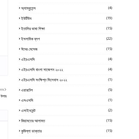
অ্যাম্বুলেন্স
(4)
ইউটিউব
(19)
ইতালির ভাষা শিক্ষা
(15)
ইসলামিক ব্লগ
(22)
ঈদের মেসেজ
(15)
এইচএসসি
(4)
এইচএসসি বাংলা সাজেশন ২০২২
(4)
এইচএসসি সংক্ষিপ্ত সিলেবাস ২০২২
(1)
নতর
এয়ারটেল
(5)
 উপায়
এসএসসি
(1)
এসাইনমেন্ট
(2)
কিয়ামতের আলামত
(15)
কুমিল্লা ডাক্তার
(15)