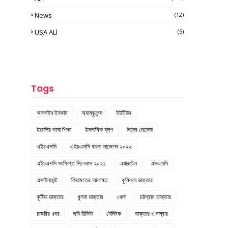
News
(12)
USA ALl
(5)
Tags
অনলাইন ইনকাম
অ্যাম্বুলেন্স
ইউটিউব
ইতালির ভাষা শিক্ষা
ইসলামিক ব্লগ
ঈদের মেসেজ
এইচএসসি
এইচএসসি বাংলা সাজেশন ২০২২
এইচএসসি সংক্ষিপ্ত সিলেবাস ২০২২
এয়ারটেল
এসএসসি
এসাইনমেন্ট
কিয়ামতের আলামত
কুমিল্লা ডাক্তার
কুষ্টিয়া ডাক্তার
খুলনা ডাক্তার
খেলা
চট্টগ্রাম ডাক্তার
চাকরির খবর
ছবি রিভিউ
টেলিটক
ডাক্তার ও নাম্বার