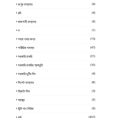
রংপুর ডাক্তার
(4)
রবি
(4)
রাজশাহী ডাক্তার
(6)
ল
(1)
লম্বা হবার জন্য
(15)
শারীরিক সমস্যা
(47)
সরকারি চাকরি
(31)
সরকারি চাকরির প্রস্তুতি
(10)
সরকারি ছুটির দিন
(4)
সিলেট ডাক্তার
(8)
স্কিটো সিম
(5)
স্বাস্থ্য
(3)
হিন্দি গান লিরিক
(6)
All
(457)