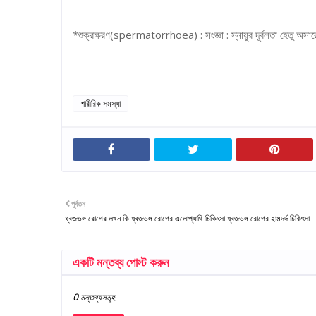
*শুক্রক্ষরণ(spermatorrhoea) : সংজ্ঞা : স্নায়ুর দূর্বলতা হেতু অসারে
শারীরিক সমস্যা
পূর্বতন
ধ্বজভঙ্গ রোগের লখন কি ধ্বজভঙ্গ রোগের এলোপ্যাথি চিকিৎসা ধ্বজভঙ্গ রোগের হামদর্দ চিকিৎসা
একটি মন্তব্য পোস্ট করুন
0 মন্তব্যসমূহ