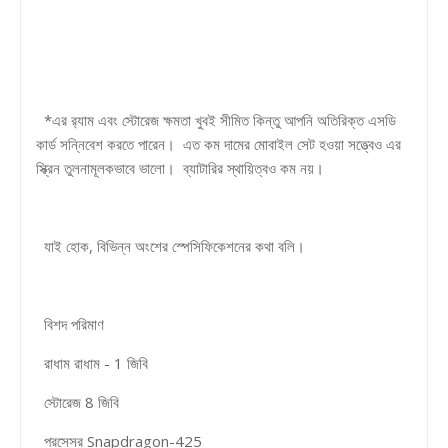
*এর র‍্যাম এবং স্টোরেজ ক্ষমতা খুবই সীমিত কিন্তু আপনি অতিরিক্ত এসডি
কার্ড সন্নিবেশ করতে পারেন। এত কম দামের মোবাইল সেট হওয়া সত্ত্বেও এর
স্ক্রিন তুলনামূলকভাবে ভালো। ব্যাটারির স্থায়িত্বও কম নয়।
যাই হোক, বিভিন্ন অংশের স্পেসিফিকেশনের কথা বলি।
বিশদ পরিমাণ
রাধাম রাধাম - 1 জিবি
স্টোরেজ 8 জিবি
প্রসেসর Snapdragon-425