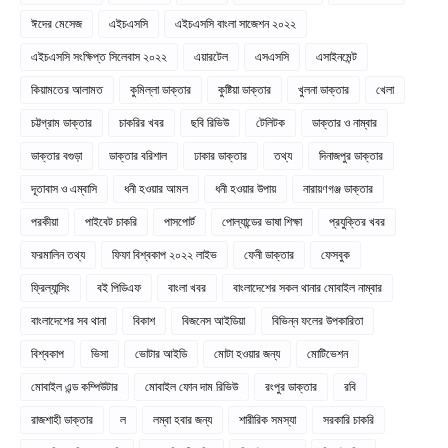
ঈদের মেসেজ
এইচএসসি
এইচএসসি বাংলা সাজেশন ২০২২
এইচএসসি সংক্ষিপ্ত সিলেবাস ২০২২
এয়ারটেল
এসএসসি
এসাইনমেন্ট
কিয়ামতের আলামত
কুমিল্লা ডাক্তার
কুষ্টিয়া ডাক্তার
খুলনা ডাক্তার
খেলা
চট্টগ্রাম ডাক্তার
চাকরির খবর
ছবি রিভিউ
টেলিটক
ডাক্তার ও নাম্বার
ডাক্তার বগুড়া
ডাক্তার বরিশাল
ঢাকার ডাক্তার
তথ্য
দিনাজপুর ডাক্তার
দূতাবাস ও এম্বাসি
ধনী হওয়ার আমল
ধনী হওয়ার উপায়
নারায়ণগঞ্জ ডাক্তার
পরকীয়া
পাইবেট চাকরি
পাসপোর্ট
পোল্যান্ডের ভাষা শিক্ষা
প্রযুক্তির খবর
ফরমালিন তথ্য
ফিফা বিশ্বকাপ ২০২২ লাইভ
ফেনী ডাক্তার
ফেসবুক
ফ্রিল্যান্সিং
বই পিডিএফ
বাংলা খবর
বাংলাদেশের সকল থানার মোবাইল নাম্বার
বাংলাদেশের সব থানা
বিকাশ
বিজনেস আইডিয়া
বিভিন্ন ফলের উপকারিতা
বিশ্বকাপ
ভিসা
ভোটার আইডি
মোটা হওয়ার জন্য
মোটিভেশন
মোবাইল এন্ড কম্পিউটার
মোবাইল ফোন দাম রিভিউ
রংপুর ডাক্তার
রবি
রাজশাহী ডাক্তার
ল
লম্বা হবার জন্য
শারীরিক সমস্যা
সরকারি চাকরি