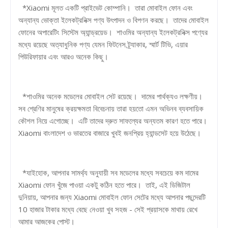
*Xiaomi মূলত একটি প্রাইভেট কোম্পানি। তারা মোবাইল ফোন এবং
অন্যান্য ভোক্তা ইলেকট্রনিক্স পণ্য উৎপাদন ও বিপণন করছে। তাদের মোবাইল
ফোনের অপারেটিং সিস্টেম অ্যান্ড্রয়েড। শাওমির অন্যান্য ইলেকট্রনিক্স পণ্যের
মধ্যে রয়েছে অত্যাধুনিক পণ্য যেমন ফিটনেস ট্র্যাকার, স্মার্ট টিভি, এয়ার
পিউরিফায়ার এবং আরও অনেক কিছু।
*শাওমির অনেক মডেলের মোবাইল সেট রয়েছে। দামের পার্থক্যও লক্ষণীয়।
সব শ্রেণির মানুষের ক্রয়ক্ষমতা বিবেচনায় তারা হয়তো এমন অভিনব ব্যবসায়িক
কৌশল নিয়ে এগোচ্ছে। এটি তাদের দ্রুত সাফল্যের অন্যতম কারণ হতে পারে।
Xiaomi বাংলাদেশ ও ভারতের বাজারে খুবই জনপ্রিয় হ্যান্ডসেট হয়ে উঠেছে।
*যাইহোক, আপনার সামর্থ্য অনুযায়ী সব মডেলের মধ্যে সবচেয়ে কম দামের
Xiaomi ফোন খুঁজে পাওয়া একটু কঠিন হতে পারে। তাই, এই ডিজিটাল
দুনিয়ায়, আপনার জন্য Xiaomi মোবাইল ফোন সেটের মধ্যে আপনার পছন্দেরটি
10 ​​হাজার টাকার মধ্যে বেছে নেওয়া খুব সহজ - সেই প্রয়াসকে মাথায় রেখে
আমার আজকের পোস্ট।