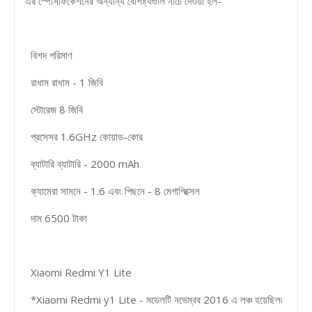
এর স্পেসিফিকেশনের অন্যান্য বৈশিষ্ট্যগুলি নীচে দেওয়া হল-
বিশদ পরিমাণ
রাধাম রাধাম - 1 জিবি
স্টোরেজ 8 জিবি
প্রসেসর 1.6GHz কোয়াড-কোর
ব্যাটারি ব্যাটারি - 2000 mAh
ক্যামেরা সামনে - 1.6 এবং পিছনে - 8 মেগাপিক্সেল
দাম 6500 টাকা
Xiaomi Redmi Y1 Lite
*Xiaomi Redmi y1 Lite - মডেলটি নভেম্বর 2016 এ লঞ্চ হয়েছিল৷