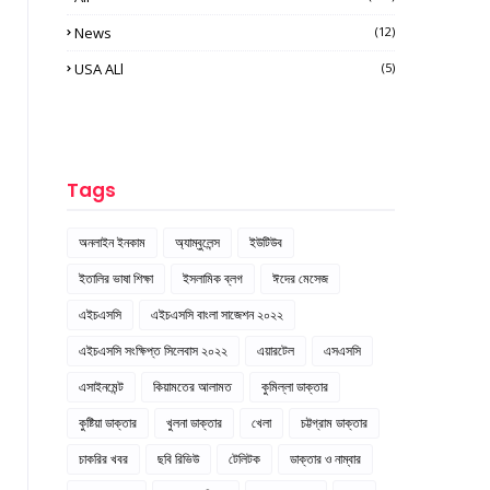
News
(12)
USA ALl
(5)
Tags
অনলাইন ইনকাম
অ্যাম্বুলেন্স
ইউটিউব
ইতালির ভাষা শিক্ষা
ইসলামিক ব্লগ
ঈদের মেসেজ
এইচএসসি
এইচএসসি বাংলা সাজেশন ২০২২
এইচএসসি সংক্ষিপ্ত সিলেবাস ২০২২
এয়ারটেল
এসএসসি
এসাইনমেন্ট
কিয়ামতের আলামত
কুমিল্লা ডাক্তার
কুষ্টিয়া ডাক্তার
খুলনা ডাক্তার
খেলা
চট্টগ্রাম ডাক্তার
চাকরির খবর
ছবি রিভিউ
টেলিটক
ডাক্তার ও নাম্বার