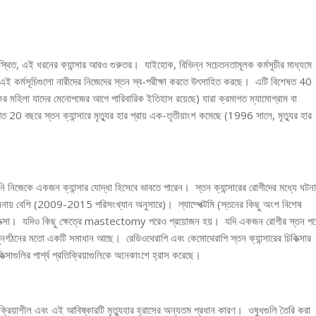
্থিত, এই ধরনের ক্যান্সার আরও গুরুতর। যাইহোক, বিভিন্ন সচেতনতামূলক কর্মসূচীর মাধ্যমে
রণ এই কর্মসূচিগুলো নারীদের নিজেদের স্তন স্ব-পরীক্ষা করতে উৎসাহিত করছে। এটি বিশেষত 40
র মহিলা যাদের মেনোপজের আগে পারিবারিক ইতিহাস রয়েছে) যারা ক্রমাগত ম্যামোগ্রাম বা
যে গত 20 বছরে স্তন ক্যান্সারে মৃত্যুর হার প্রায় এক-তৃতীয়াংশ কমেছে (1996 সালে, মৃত্যুর হার
ি নিজেকে একজন ক্যান্সার যোদ্ধা হিসেবে ভাবতে পারেন। স্তন ক্যান্সারের রোগীদের মধ্যে ঘটন
তুলনায় বেশি (2009-2015 পরিসংখ্যান অনুসারে)। ল্যাম্পেক্টমি (স্তনের কিছু অংশ বিশেষ
ান চিকিত্সা। যদিও কিছু ক্ষেত্রে mastectomy পরেও প্রয়োজন হয়। যদি একজন রোগীর স্তন পর
পুনর্গঠনের মতো একটি সমাধান আছে। রেডিওথেরাপি এবং কেমোথেরাপি স্তন ক্যান্সারের চিকিত্সার
্সাগুলির পার্শ্ব প্রতিক্রিয়াগুলিকে অনেকাংশে হ্রাস করেছে।
তিক্রিয়াশীল এবং এই আবিষ্কারটি মৃত্যুহার হ্রাসের অন্যতম প্রধান কারণ। ওষুধগুলি তৈরি করা