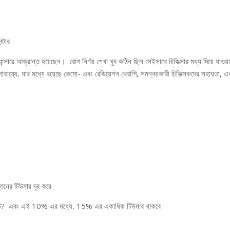
্টার
রে আক্রান্ত হয়েছেন। রোগ নির্ণয় শেখা খুব কঠিন ছিল সেইসাথে চিকিত্সার মধ্য দিয়ে যাওয়া
হায্যে, যার মধ্যে রয়েছে কেমো- এবং রেডিয়েশন থেরাপি, সমন্বয়কারী চিকিত্সকদের সহায়তা, এ
্তনের টিউমার দূর করে
 ঘটে? এবং এই 10% এর মধ্যে, 15% এর একাধিক টিউমার থাকবে