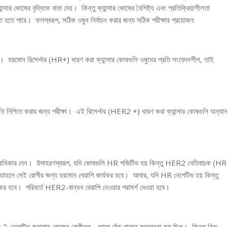
সার কোষের বৃদ্ধিকে বাধা দেয়। কিন্তু ক্যান্সার কোষের বৈশিষ্ট্য এবং প্রতিক্রিয়াশীলতা
ত হতে পারে। ফলস্বরূপ, সঠিক ওষুধ নির্বাচন করার জন্য সঠিক পরীক্ষার প্রয়োজন:
্ষা। হরমোন রিসেপ্টর (HR+) ধারণ করা ক্যান্সার কোষগুলি ওষুধের প্রতি সংবেদনশীল, তাই
ি নিশ্চিত করার জন্য পরীক্ষা। এই রিসেপ্টর (HER2 +) ধারণ করা ক্যান্সার কোষগুলি অন্যান
অগ্রাধিকার দেন। উদাহরণস্বরূপ, যদি কোষগুলি HR পজিটিভ হয় কিন্তু HER2 নেতিবাচক (HR
, তাহলে সেই রোগীর জন্য হরমোন থেরাপি কার্যকর হবে। আবার, যদি HR নেগেটিভ হয় কিন্তু
বে। পরিবর্তে HER2-বান্ধব থেরাপি নেওয়ার পরামর্শ দেওয়া হবে।
েগেটিভ ক্যান্সার কোষের রোগীদের - আগে বেঁচে থাকার সম্ভাবনা কম ছিল। কিন্তু কিছু