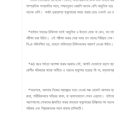
সাম্প্রতিক অগ্রগতির সাথে, লক্ষ্যযুক্ত থেরাপি অনেক বেশি আধুনিক হয়
অনেক বেশি। অর্থাৎ দুরারোগ্য ক্যান্সারের কাছে হারার চেয়ে এখনই এর থে
*বর্তমান সময়ের চিকিৎসা যতই আধুনিক ও উন্নত হোক না কেন, যত তাড়াত
পরীক্ষা করা উচিত। এই পরীক্ষা করার সেরা সময় হল তাদের পিরিয়ড শে
পিণ্ড পরিলক্ষিত হয়, তাহলে অবিলম্বে চিকিৎসকের পরামর্শ নেওয়া উচিত।
*40 বছর পর্যন্ত অপেক্ষা করার দরকার নেই, আপনি যেকোনো বয়সে স্তন স
রোগীর পরিবারের কারো অতীতে এ ধরনের ক্যান্সার হয়েছে কি না, ম্যামোগ্র
*অবশেষে, আপনার নিজের স্বাস্থ্যের যত্ন নেওয়া শুরু থেকেই আপনার ক্যান্
রাখা, শারীরিকভাবে সক্রিয় থাকা, বা অ্যালকোহল সেবন এড়ানো। যাইহোক
আশেপাশের লোকদের উত্সাহিত করার মাধ্যমে ক্যান্সারের চিকিত্সার পথ 
পরিবার এবং প্রিয়জনদের সাথে থাকার চাবিকাঠি।