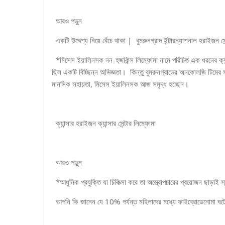
আরও পড়ুন
একটি উদ্দেশ্য নিয়ে বেঁচে থাকা | বুমরুনগ্রাদ ইন্টারন্যাশনাল হরাইজন সেন
*মিসেস ইয়ালিনসক নন-হজকিন্স লিম্ফোমা নামে পরিচিত এক ধরনের ক্যান্সা
ছিল একটি বিচ্ছিন্ন অভিজ্ঞতা। কিন্তু বুমরুনগ্রাডের অনকোলজি টিমের সা
মানসিক সহায়তা, মিসেস ইয়ালিনসক আজ সমৃদ্ধ হচ্ছেন।
ক্যান্সার হরাইজন ক্যান্সার সেন্টার লিম্ফোমা
আরও পড়ুন
*আধুনিক প্রযুক্তি যা চিকিত্সা করে তা অস্ত্রোপচারের প্রয়োজন ছাড়াই স
আপনি কি জানেন যে 10% পর্যন্ত মহিলাদের মধ্যে ফাইব্রোডেনোমা