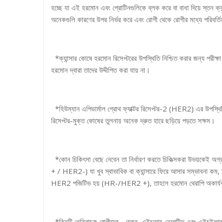
হচ্ছে যা এই হরমোন এবং প্রোটিনগুলিকে ব্লক করে বা বাধা দিয়ে স্তন ক্যান্
অনেকগুলি কারণের উপর নির্ভর করে এবং রোগী থেকে রোগীর মধ্যে পরিবর্তি
*ক্যান্সার কোষে হরমোন রিসেপ্টরের উপস্থিতি নিশ্চিত করার জন্য পরীক
হরমোন দ্বারা তাদের উদ্দীপিত করা যায় না।
*হিউম্যান এপিডার্মাল গ্রোথ ফ্যাক্টর রিসেপ্টর-2 (HER2) এর উপস্থিত
রিসেপ্টর-মুক্ত কোষের তুলনায় অনেক দ্রুত হারে ছড়িয়ে পড়তে সক্ষম।
*কোন চিকিৎসা বেছে নেবেন তা নির্ধারণ করতে চিকিত্সকরা উভয়কেই 
+ / HER2-) যা খুব স্বাভাবিক বা ক্যান্সারে ফিরে আসার সম্ভাবনা কম
HER2 পজিটিভ হয় (HR-/HER2 +), তাহলে হরমোন থেরাপি অকার্যকর হ
*তিনটি নেতিবাচক রোগীদের - যেমন, এইচআর-নেগেটিভ এবং এইচইআর 2-ন