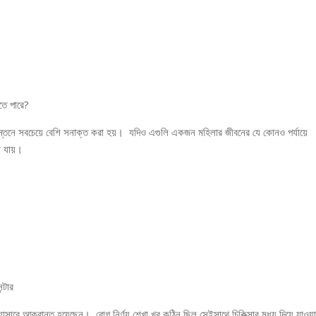
তে পারে?
স্তনে সবচেয়ে বেশি সনাক্ত করা হয়। যদিও এগুলি একজন মহিলার জীবনের যে কোনও পর্যায়ে
া যায়।
্টার
রে আক্রান্ত হয়েছেন। রোগ নির্ণয় শেখা খুব কঠিন ছিল সেইসাথে চিকিত্সার মধ্য দিয়ে যাওয়া