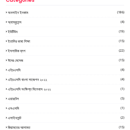
অনলাইন ইনকাম
(186)
অ্যাম্বুলেন্স
(4)
ইউটিউব
(19)
ইতালির ভাষা শিক্ষা
(15)
ইসলামিক ব্লগ
(22)
ঈদের মেসেজ
(15)
এইচএসসি
(4)
এইচএসসি বাংলা সাজেশন ২০২২
(4)
এইচএসসি সংক্ষিপ্ত সিলেবাস ২০২২
(1)
এয়ারটেল
(5)
এসএসসি
(1)
এসাইনমেন্ট
(2)
কিয়ামতের আলামত
(15)