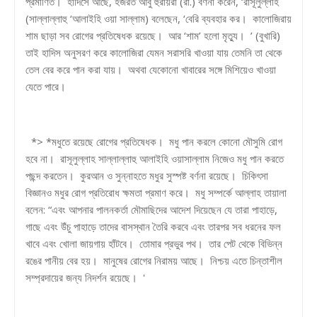
প্রমাণিত। হাদিসে আছে, হজরত আবু হুরায়রা (রা.) বর্ণনা করেন, ‘রাসূলুল্লাহ
(সাল্লাল্লাহু ‘আলাইহি ওয়া সাল্লাম) বলেছেন, ‘বেরি ব্যবহার কর। কালোজিরায়
শাম ছাড়া সব রোগের প্রতিষেধক রয়েছে। আর ‘শাম’ হলো মৃত্যু। ’ (বুখারি)
তাই হাদিস অনুসরণ করে কালোজিরা যেমন সরাসরি খাওয়া যায় তেমনি তা থেকে
তেল বের করে পান করা যায়। অথবা যেকোনো খাবারের সঙ্গে মিশিয়েও খাওয়া
যেতে পারে।
*> *মধুতে রয়েছে রোগের প্রতিষেধক। মধু পান করলে কোনো মৌসুমি রোগ
হবে না। রাসূলুল্লাহ সাল্লাল্লাহু আলাইহি ওয়াসাল্লাম নিজেও মধু পান করতে
পছন্দ করতেন। কুরআন ও সুন্নাহতে মধুর সুস্পষ্ট বর্ণনা রয়েছে। চিকিৎসা
বিজ্ঞানও মধুর রোগ প্রতিরোধ ক্ষমতা প্রমাণ করে। মধু সম্পর্কে আল্লাহ তায়ালা
বলেন: “এবং আপনার পালনকর্তা মৌমাছিদের আদেশ দিয়েছেন যে তারা পাহাড়ে,
গাছে এবং উঁচু পাহাড়ে তাদের বাসস্থান তৈরি করবে এবং তারপর সব ধরনের ফল
খাবে এবং খোলা জায়গায় হাঁটবে। তোমার প্রভুর পথ। তার পেট থেকে বিভিন্ন
রঙের পানীয় বের হয়। মানুষের রোগের নিরাময় আছে। নিশ্চয় এতে চিন্তাশীল
সম্প্রদায়ের জন্য নিদর্শন রয়েছে। '