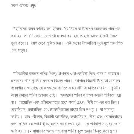
সকল রোগের ওষুধ।
*হাদিসের অন্য বর্ণনায় বলা হয়েছে, ‘যে নিয়ত বা উদ্দেশ্যে জমজমের পানি পান
করা হয়, তা যদি কোনো রোগ থেকে রক্ষা করা হয়, তাহলে আল্লাহ সেই নিয়ত
পূরণ করেন। রোগ থেকে মুক্তি দেয়। এই জলের উপকারিতা যুগে যুগে প্রমাণিত
এবং সত্য।
*বিজ্ঞানীরা জমজম পানির বিশুদ্ধ উপাদান ও উপকারিতা নিয়ে গবেষণা করেছেন।
জমজমের পানি পৃথিবীর সবচেয়ে বিশুদ্ধ পানি। জাপানি বিজ্ঞানী ইমোতো মাসারুর
গবেষণায় দেখা গেছে যে জমজমের পানিতে এক ফোঁটা আকরিকের পরিমাণ পৃথিবীর
অন্য কোনো পানির তুলনায় নেই। জমজমের পানির গুণাগুণ কখনো পরিবর্তন হয়
না। আয়োডিন এবং মলিবডেনামের মতো পদার্থ 0.01 পিপিএম-এর কম ছিল।
ক্রোমিয়াম, ম্যাঙ্গানিজ এবং টাইটানিয়ামের মাত্রা ছিল নগণ্য। যা সামান্য
ক্ষারীয়। তার পরীক্ষায়, বিজ্ঞানী আর্সেনিক, ক্যাডমিয়াম, সীসা এবং সেলেনিয়ামের
মতো ক্ষতিকারক পদার্থ ঝুঁকিমুক্ত মাত্রায় পেয়েছেন। যে পরিমাণে মানুষের কোন
ক্ষতি হয় না।- সাধারণত জলজ গাছপালা পানির কূপে জন্মায় কিন্তু কূপে জন্মায়