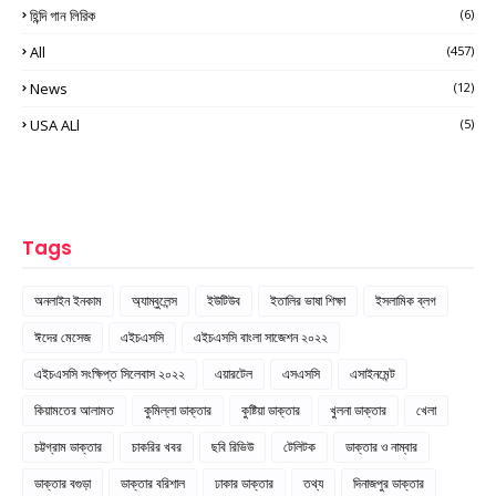
হিন্দি গান লিরিক
(6)
All
(457)
News
(12)
USA ALl
(5)
Tags
অনলাইন ইনকাম
অ্যাম্বুলেন্স
ইউটিউব
ইতালির ভাষা শিক্ষা
ইসলামিক ব্লগ
ঈদের মেসেজ
এইচএসসি
এইচএসসি বাংলা সাজেশন ২০২২
এইচএসসি সংক্ষিপ্ত সিলেবাস ২০২২
এয়ারটেল
এসএসসি
এসাইনমেন্ট
কিয়ামতের আলামত
কুমিল্লা ডাক্তার
কুষ্টিয়া ডাক্তার
খুলনা ডাক্তার
খেলা
চট্টগ্রাম ডাক্তার
চাকরির খবর
ছবি রিভিউ
টেলিটক
ডাক্তার ও নাম্বার
ডাক্তার বগুড়া
ডাক্তার বরিশাল
ঢাকার ডাক্তার
তথ্য
দিনাজপুর ডাক্তার