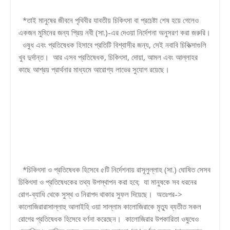
*তাই মানুষের জীবনে পৃথিবীর যাবতীয় চিকিৎসা বা প্রচেষ্টা শেষ হয়ে গেলেও
একজন মুমিনের জন্য প্রিয় নবী (সা.)-এর দেওয়া নির্দেশনা অনুসরণ করা জরুরি।
ওষুধ এবং প্রতিষেধক হিসাবে প্রতিটি বিশ্বাসীর জন্য, সেই নবাবি চিকিত্সাগুলি
খুব দুর্দান্ত। আর এসব প্রতিষেধক, চিকিৎসা, দোয়া, আমল এবং আল্লাহর
কাছে আশ্রয় প্রার্থনার মাধ্যমে আরোগ্য লাভের সুযোগ রয়েছে।
*চিকিৎসা ও প্রতিষেধক হিসেবে ৫টি নির্দেশনায় রাসূলুল্লাহ (সা.) ঘোষিত সেসব
চিকিৎসা ও প্রতিষেধকের তথ্য উপস্থাপন করা হবে; যা মানুষকে সব ধরনের
রোগ-ব্যাধি থেকে সুস্থ ও নিরাপদ থাকার সুফল দিয়েছে। অতঃপর->
কালোজিরারাসাল্লাহু আলাইহি ওয়া সাল্লাম কালোজিরাকে মৃত্যু ব্যতীত সকল
রোগের প্রতিষেধক হিসেবে বর্ণনা করেছেন। কালোজিরার উপকারিতা ওষুধেও