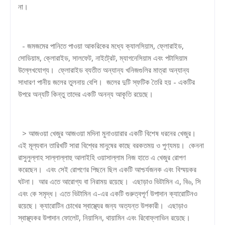
না।
- জমজমের পানিতে পাওয়া আকরিকের মধ্যে ক্যালসিয়াম, ফ্লোরাইড,
সোডিয়াম, ক্লোরাইড, সালফেট, নাইট্রেট, ম্যাগনেসিয়াম এবং পটাসিয়াম
উল্লেখযোগ্য। ফ্লোরাইড ব্যতীত অন্যান্য খনিজগুলির মাত্রা অন্যান্য
সাধারণ পানীয় জলের তুলনায় বেশি। জলের দুটি স্ফটিক তৈরি হয় - একটির
উপরে অন্যটি কিন্তু তাদের একটি অনন্য আকৃতি রয়েছে।
> আজওয়া খেজুর আজওয়া মদিনা মুনাওয়ারার একটি বিশেষ ধরনের খেজুর।
এই মূল্যবান তারিখটি সারা বিশ্বের মানুষের কাছে বরকতময় ও পুণ্যময়। কেননা
রাসুলুল্লাহ সাল্লাল্লাহু আলাইহি ওয়াসাল্লাম নিজ হাতে এ খেজুর রোপণ
করেছেন। এবং সেই রোপণের পিছনে ছিল একটি আশ্চর্যজনক এবং বিস্ময়কর
ঘটনা। আর এতে আরোগ্য বা নিরাময় রয়েছে। এছাড়াও ভিটামিন এ, বি৬, সি
এবং কে সমৃদ্ধ। এতে ভিটামিন এ-এর একটি গুরুত্বপূর্ণ উপাদান ক্যারোটিনও
রয়েছে। ক্যারোটিন চোখের স্বাস্থ্যের জন্য অত্যন্ত উপকারী। এছাড়াও
স্বাস্থ্যকর উপাদান ফোলেট, নিয়াসিন, থায়ামিন এবং রিবোফ্লাভিন রয়েছে।