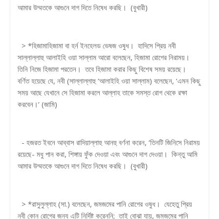
আমার উম্মতকে আগুনে দাগ দিতে নিষেধ করছি। (বুখারী)
> *হিজামাহিজামা বা হর্ন ইনহেলড ভেষজ ওষুধ। হাদিসে প্রিয় নবী
সাল্লাল্লাহু আলাইহি ওয়া সাল্লাম আরো বলেছেন, হিজামা রোগের নিরাময়।
তিনি নিজে হিজামা পরতেন। তবে হিজামা করার কিছু বিশেষ সময় রয়েছে।
বর্ণিত হয়েছে যে, নবী (সাল্লাল্লাহু ‘আলাইহি ওয়া সাল্লাম) বলেছেন, ‘এমন কিছু
সময় আছে যেখানে সে হিজামা করলে আল্লাহ তাকে সমস্ত রোগ থেকে রক্ষা
করবেন।’ (জামি)
- হজরত ইবনে আব্বাস রাদিয়াল্লাহু আনহু বর্ণনা করেন, ‘তিনটি জিনিসে নিরাময়
রয়েছে- মধু পান করা, শিঙ্গায় ফুঁক দেওয়া এবং আগুনে দাগ দেওয়া। কিন্তু আমি
আমার উম্মতকে আগুনে দাগ দিতে নিষেধ করছি। (বুখারী)
> *রাসুলুল্লাহ (সা.) বলেছেন, জমজমের পানি রোগের ওষুধ। যেহেতু প্রিয়
নবী কোন রোগের জন্য এটি নির্দিষ্ট করেননি; তাই বোঝা যায়, জমজমের পানি