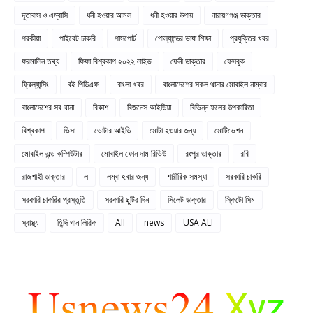
দূতাবাস ও এম্বাসি
ধনী হওয়ার আমল
ধনী হওয়ার উপায়
নারায়ণগঞ্জ ডাক্তার
পরকীয়া
পাইবেট চাকরি
পাসপোর্ট
পোল্যান্ডের ভাষা শিক্ষা
প্রযুক্তির খবর
ফরমালিন তথ্য
ফিফা বিশ্বকাপ ২০২২ লাইভ
ফেনী ডাক্তার
ফেসবুক
ফ্রিল্যান্সিং
বই পিডিএফ
বাংলা খবর
বাংলাদেশের সকল থানার মোবাইল নাম্বার
বাংলাদেশের সব থানা
বিকাশ
বিজনেস আইডিয়া
বিভিন্ন ফলের উপকারিতা
বিশ্বকাপ
ভিসা
ভোটার আইডি
মোটা হওয়ার জন্য
মোটিভেশন
মোবাইল এন্ড কম্পিউটার
মোবাইল ফোন দাম রিভিউ
রংপুর ডাক্তার
রবি
রাজশাহী ডাক্তার
ল
লম্বা হবার জন্য
শারীরিক সমস্যা
সরকারি চাকরি
সরকারি চাকরির প্রস্তুতি
সরকারি ছুটির দিন
সিলেট ডাক্তার
স্কিটো সিম
স্বাস্থ্য
হিন্দি গান লিরিক
All
news
USA ALl