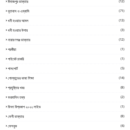
দিনাজপুর ডাক্তার
(12)
দূতাবাস ও এম্বাসি
(71)
ধনী হওয়ার আমল
(13)
ধনী হওয়ার উপায়
(3)
নারায়ণগঞ্জ ডাক্তার
(12)
পরকীয়া
(1)
পাইবেট চাকরি
(1)
পাসপোর্ট
(5)
পোল্যান্ডের ভাষা শিক্ষা
(14)
প্রযুক্তির খবর
(8)
ফরমালিন তথ্য
(2)
ফিফা বিশ্বকাপ ২০২২ লাইভ
(1)
ফেনী ডাক্তার
(8)
ফেসবুক
(6)