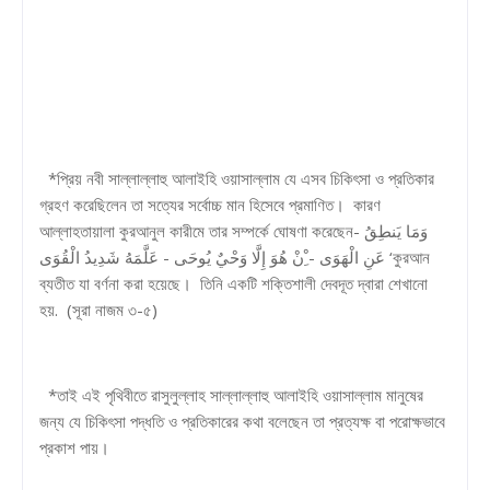
*প্রিয় নবী সাল্লাল্লাহু আলাইহি ওয়াসাল্লাম যে এসব চিকিৎসা ও প্রতিকার
গ্রহণ করেছিলেন তা সত্যের সর্বোচ্চ মান হিসেবে প্রমাণিত। কারণ
আল্লাহতায়ালা কুরআনুল কারীমে তার সম্পর্কে ঘোষণা করেছেন- وَمَا يَنطِقُ
عَنِ الْهَوَى - ِْنْ هُوَ إِلَّا وَحْيٌ يُوحَى - عَلَّمَهُ شَدِيدُ الْقُوَى ‘কুরআন
ব্যতীত যা বর্ণনা করা হয়েছে। তিনি একটি শক্তিশালী দেবদূত দ্বারা শেখানো
হয়. (সূরা নাজম ৩-৫)
*তাই এই পৃথিবীতে রাসুলুল্লাহ সাল্লাল্লাহু আলাইহি ওয়াসাল্লাম মানুষের
জন্য যে চিকিৎসা পদ্ধতি ও প্রতিকারের কথা বলেছেন তা প্রত্যক্ষ বা পরোক্ষভাবে
প্রকাশ পায়।