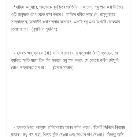
*হাদিস অনুসারে, প্রত্যেক ব্যক্তির প্রতিদিন এক চামচ মধু পান করা উচিত।
এটি মানুষকে রোগ থেকে রক্ষা করবে। হাদিসে বর্ণিত আছে যে, রাসুলুল্লাহ
সাল্লাল্লাহু আলাইহি ওয়াসাল্লাম বলেছেন, একটি মধু এবং অপরটি কোরআন
তেলাওয়াত। (বুখারী ও মুসলিম)
- হজরত আবু হুরায়রা (রা.) বর্ণনা করেন যে, রাসুলুল্লাহ (সা.) বলেছেন, যে
ব্যক্তি প্রতি মাসে তিন দিন সকালে মধু পান করবে, সে কোনো কঠিন মৌসুমি
রোগে আক্রান্ত হবে না। . (ইবনে মাজাহ)
- হজরত ইবনে আব্বাস রাদিয়াল্লাহু আনহু বর্ণনা করেন, ‘তিনটি জিনিসে নিরাময়
রয়েছে- মধু পান করা, শিঙ্গায় ফুঁক দেওয়া এবং আগুনে দাগ দেওয়া। কিন্তু আমি