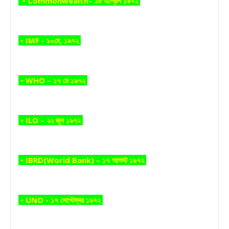
• Commonwealth– ১৮ এপ্রিল ১৯৭২
• IMF - ১০মে, ১৯৭২
• WHO – ১৭ মে ১৯৭২
• ILO – ২২ জুন ১৯৭২
• IBRD(World Bank) – ১৭ আগস্ট ১৯৭২
• UNO - ১৭ সেপ্টেম্বর ১৯৭২