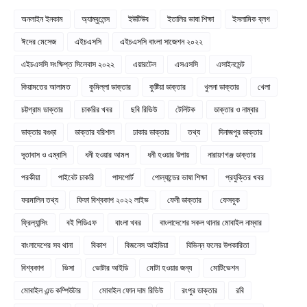
অনলাইন ইনকাম
অ্যাম্বুলেন্স
ইউটিউব
ইতালির ভাষা শিক্ষা
ইসলামিক ব্লগ
ঈদের মেসেজ
এইচএসসি
এইচএসসি বাংলা সাজেশন ২০২২
এইচএসসি সংক্ষিপ্ত সিলেবাস ২০২২
এয়ারটেল
এসএসসি
এসাইনমেন্ট
কিয়ামতের আলামত
কুমিল্লা ডাক্তার
কুষ্টিয়া ডাক্তার
খুলনা ডাক্তার
খেলা
চট্টগ্রাম ডাক্তার
চাকরির খবর
ছবি রিভিউ
টেলিটক
ডাক্তার ও নাম্বার
ডাক্তার বগুড়া
ডাক্তার বরিশাল
ঢাকার ডাক্তার
তথ্য
দিনাজপুর ডাক্তার
দূতাবাস ও এম্বাসি
ধনী হওয়ার আমল
ধনী হওয়ার উপায়
নারায়ণগঞ্জ ডাক্তার
পরকীয়া
পাইবেট চাকরি
পাসপোর্ট
পোল্যান্ডের ভাষা শিক্ষা
প্রযুক্তির খবর
ফরমালিন তথ্য
ফিফা বিশ্বকাপ ২০২২ লাইভ
ফেনী ডাক্তার
ফেসবুক
ফ্রিল্যান্সিং
বই পিডিএফ
বাংলা খবর
বাংলাদেশের সকল থানার মোবাইল নাম্বার
বাংলাদেশের সব থানা
বিকাশ
বিজনেস আইডিয়া
বিভিন্ন ফলের উপকারিতা
বিশ্বকাপ
ভিসা
ভোটার আইডি
মোটা হওয়ার জন্য
মোটিভেশন
মোবাইল এন্ড কম্পিউটার
মোবাইল ফোন দাম রিভিউ
রংপুর ডাক্তার
রবি