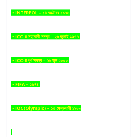
• INTERPOL – ১৪ অক্টোবর ১৯৭৬
• ICC-র সহযোগী সদস্য – ২৬ জুলাই ১৯৭৭
• ICC-র পূর্ণ সদস্য – ২৬ জুন ২০০০
• FIFA – ১৯৭৪
• IOC(Olympic) – ১৫ ফেব্রুয়ারী ১৯৮০