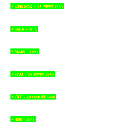
• UNESCO – ২৭ অক্টোবর ১৯৭২
• IAEA - ১৯৭২
• NAM – ১৯৭২
• FAO – ১২ নভেম্বর ১৯৭৩
• OIC - ২৩ ফেব্রুয়ারী ১৯৭৪
• IDB - ১৯৭৪