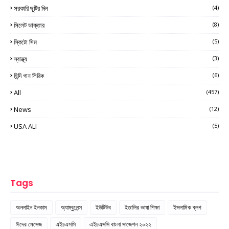
সরকারি ছুটির দিন
(4)
সিলেট ডাক্তার
(8)
স্কিটো সিম
(5)
স্বাস্থ্য
(3)
হিন্দি গান লিরিক
(6)
All
(457)
News
(12)
USA ALl
(5)
Tags
অনলাইন ইনকাম
অ্যাম্বুলেন্স
ইউটিউব
ইতালির ভাষা শিক্ষা
ইসলামিক ব্লগ
ঈদের মেসেজ
এইচএসসি
এইচএসসি বাংলা সাজেশন ২০২২