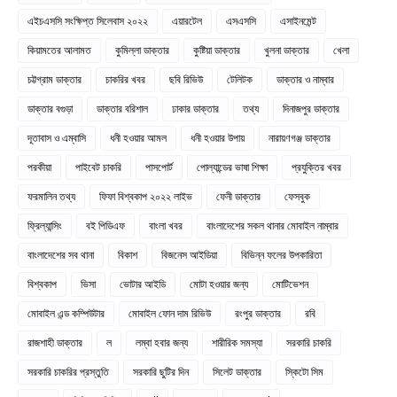
এইচএসসি সংক্ষিপ্ত সিলেবাস ২০২২
এয়ারটেল
এসএসসি
এসাইনমেন্ট
কিয়ামতের আলামত
কুমিল্লা ডাক্তার
কুষ্টিয়া ডাক্তার
খুলনা ডাক্তার
খেলা
চট্টগ্রাম ডাক্তার
চাকরির খবর
ছবি রিভিউ
টেলিটক
ডাক্তার ও নাম্বার
ডাক্তার বগুড়া
ডাক্তার বরিশাল
ঢাকার ডাক্তার
তথ্য
দিনাজপুর ডাক্তার
দূতাবাস ও এম্বাসি
ধনী হওয়ার আমল
ধনী হওয়ার উপায়
নারায়ণগঞ্জ ডাক্তার
পরকীয়া
পাইবেট চাকরি
পাসপোর্ট
পোল্যান্ডের ভাষা শিক্ষা
প্রযুক্তির খবর
ফরমালিন তথ্য
ফিফা বিশ্বকাপ ২০২২ লাইভ
ফেনী ডাক্তার
ফেসবুক
ফ্রিল্যান্সিং
বই পিডিএফ
বাংলা খবর
বাংলাদেশের সকল থানার মোবাইল নাম্বার
বাংলাদেশের সব থানা
বিকাশ
বিজনেস আইডিয়া
বিভিন্ন ফলের উপকারিতা
বিশ্বকাপ
ভিসা
ভোটার আইডি
মোটা হওয়ার জন্য
মোটিভেশন
মোবাইল এন্ড কম্পিউটার
মোবাইল ফোন দাম রিভিউ
রংপুর ডাক্তার
রবি
রাজশাহী ডাক্তার
ল
লম্বা হবার জন্য
শারীরিক সমস্যা
সরকারি চাকরি
সরকারি চাকরির প্রস্তুতি
সরকারি ছুটির দিন
সিলেট ডাক্তার
স্কিটো সিম