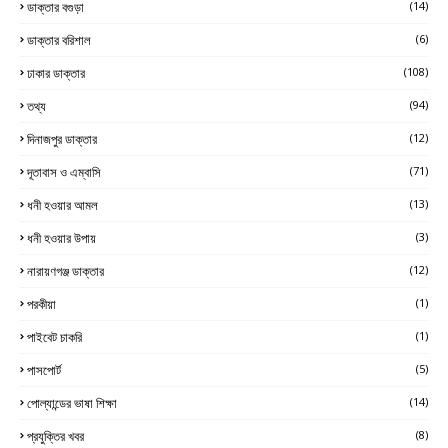
ডাক্তার বগুড়া
(14)
ডাক্তার বরিশাল
(6)
ঢাকার ডাক্তার
(108)
তথ্য
(94)
দিনাজপুর ডাক্তার
(12)
দূতাবাস ও এম্বাসি
(71)
ধনী হওয়ার আমল
(13)
ধনী হওয়ার উপায়
(3)
নারায়ণগঞ্জ ডাক্তার
(12)
পরকীয়া
(1)
পাইবেট চাকরি
(1)
পাসপোর্ট
(5)
পোল্যান্ডের ভাষা শিক্ষা
(14)
প্রযুক্তির খবর
(8)