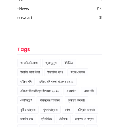
News
(12)
USA ALl
(5)
Tags
অনলাইন ইনকাম
অ্যাম্বুলেন্স
ইউটিউব
ইতালির ভাষা শিক্ষা
ইসলামিক ব্লগ
ঈদের মেসেজ
এইচএসসি
এইচএসসি বাংলা সাজেশন ২০২২
এইচএসসি সংক্ষিপ্ত সিলেবাস ২০২২
এয়ারটেল
এসএসসি
এসাইনমেন্ট
কিয়ামতের আলামত
কুমিল্লা ডাক্তার
কুষ্টিয়া ডাক্তার
খুলনা ডাক্তার
খেলা
চট্টগ্রাম ডাক্তার
চাকরির খবর
ছবি রিভিউ
টেলিটক
ডাক্তার ও নাম্বার