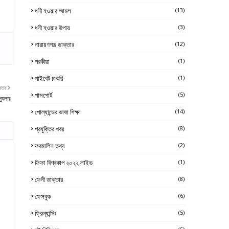
ধনী হওয়ার আমল
(13)
ধনী হওয়ার উপায়
(3)
নারায়ণগঞ্জ ডাক্তার
(12)
পরকীয়া
(1)
পাইবেট চাকরি
(1)
নতর
পাসপোর্ট
(5)
্যুলার
পোল্যান্ডের ভাষা শিক্ষা
(14)
প্রযুক্তির খবর
(8)
ফরমালিন তথ্য
(2)
ফিফা বিশ্বকাপ ২০২২ লাইভ
(1)
ফেনী ডাক্তার
(8)
ফেসবুক
(6)
ফ্রিল্যান্সিং
(5)