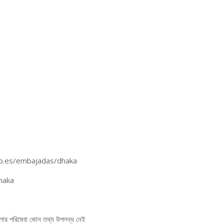
.gob.es/embajadas/dhaka
haka
যুলার পরিষেবা কোন তথ্য উপলব্ধ নেই