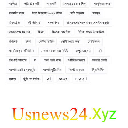
পরকীয়া
পাইবেট চাকরি
পাসপোর্ট
পোল্যান্ডের ভাষা শিক্ষা
প্রযুক্তির খবর
ফরমালিন তথ্য
ফিফা বিশ্বকাপ ২০২২ লাইভ
ফেনী ডাক্তার
ফেসবুক
ফ্রিল্যান্সিং
বই পিডিএফ
বাংলা খবর
বাংলাদেশের সকল থানার মোবাইল নাম্বার
বাংলাদেশের সব থানা
বিকাশ
বিজনেস আইডিয়া
বিভিন্ন ফলের উপকারিতা
বিশ্বকাপ
ভিসা
ভোটার আইডি
মোটা হওয়ার জন্য
মোটিভেশন
মোবাইল এন্ড কম্পিউটার
মোবাইল ফোন দাম রিভিউ
রংপুর ডাক্তার
রবি
রাজশাহী ডাক্তার
ল
লম্বা হবার জন্য
শারীরিক সমস্যা
সরকারি চাকরি
সরকারি চাকরির প্রস্তুতি
সরকারি ছুটির দিন
সিলেট ডাক্তার
স্কিটো সিম
স্বাস্থ্য
হিন্দি গান লিরিক
All
news
USA ALl