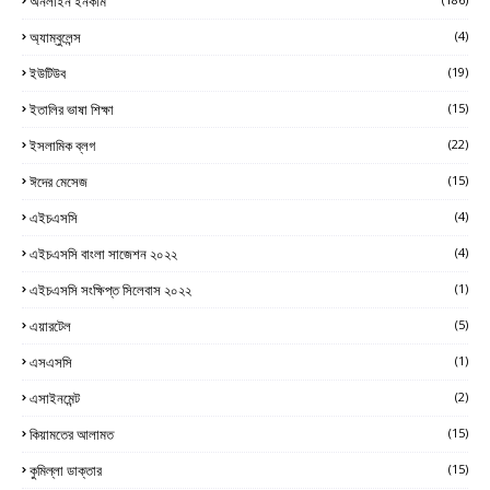
অনলাইন ইনকাম
অ্যাম্বুলেন্স
(4)
ইউটিউব
(19)
ইতালির ভাষা শিক্ষা
(15)
ইসলামিক ব্লগ
(22)
ঈদের মেসেজ
(15)
এইচএসসি
(4)
এইচএসসি বাংলা সাজেশন ২০২২
(4)
এইচএসসি সংক্ষিপ্ত সিলেবাস ২০২২
(1)
এয়ারটেল
(5)
এসএসসি
(1)
এসাইনমেন্ট
(2)
কিয়ামতের আলামত
(15)
কুমিল্লা ডাক্তার
(15)