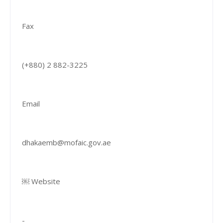
Fax
(+880) 2 882-3225
Email
dhakaemb@mofaic.gov.ae
￼ Website
-