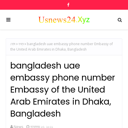
হোম
তথ্য
bangladesh uae embassy phone number Embassy of
the United Arab Emirates in Dhaka, Bangladesh
bangladesh uae
embassy phone number
Embassy of the United
Arab Emirates in Dhaka,
Bangladesh
News
নভেম্বর ১৩, ২০২১