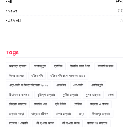
All
(457)
News
(12)
USA ALl
(5)
Tags
অনলাইন ইনকাম
অ্যাম্বুলেন্স
ইউটিউব
ইতালির ভাষা শিক্ষা
ইসলামিক ব্লগ
ঈদের মেসেজ
এইচএসসি
এইচএসসি বাংলা সাজেশন ২০২২
এইচএসসি সংক্ষিপ্ত সিলেবাস ২০২২
এয়ারটেল
এসএসসি
এসাইনমেন্ট
কিয়ামতের আলামত
কুমিল্লা ডাক্তার
কুষ্টিয়া ডাক্তার
খুলনা ডাক্তার
খেলা
চট্টগ্রাম ডাক্তার
চাকরির খবর
ছবি রিভিউ
টেলিটক
ডাক্তার ও নাম্বার
ডাক্তার বগুড়া
ডাক্তার বরিশাল
ঢাকার ডাক্তার
তথ্য
দিনাজপুর ডাক্তার
দূতাবাস ও এম্বাসি
ধনী হওয়ার আমল
ধনী হওয়ার উপায়
নারায়ণগঞ্জ ডাক্তার