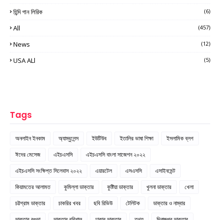
হিন্দি গান লিরিক
(6)
All
(457)
News
(12)
USA ALl
(5)
Tags
অনলাইন ইনকাম
অ্যাম্বুলেন্স
ইউটিউব
ইতালির ভাষা শিক্ষা
ইসলামিক ব্লগ
ঈদের মেসেজ
এইচএসসি
এইচএসসি বাংলা সাজেশন ২০২২
এইচএসসি সংক্ষিপ্ত সিলেবাস ২০২২
এয়ারটেল
এসএসসি
এসাইনমেন্ট
কিয়ামতের আলামত
কুমিল্লা ডাক্তার
কুষ্টিয়া ডাক্তার
খুলনা ডাক্তার
খেলা
চট্টগ্রাম ডাক্তার
চাকরির খবর
ছবি রিভিউ
টেলিটক
ডাক্তার ও নাম্বার
ডাক্তার বগুড়া
ডাক্তার বরিশাল
ঢাকার ডাক্তার
তথ্য
দিনাজপুর ডাক্তার