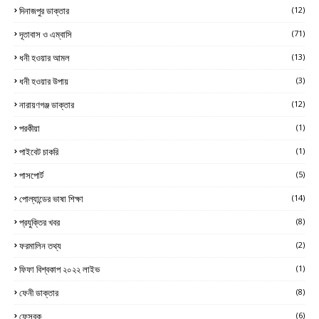
দিনাজপুর ডাক্তার
(12)
দূতাবাস ও এম্বাসি
(71)
ধনী হওয়ার আমল
(13)
ধনী হওয়ার উপায়
(3)
নারায়ণগঞ্জ ডাক্তার
(12)
পরকীয়া
(1)
পাইবেট চাকরি
(1)
পাসপোর্ট
(5)
পোল্যান্ডের ভাষা শিক্ষা
(14)
প্রযুক্তির খবর
(8)
ফরমালিন তথ্য
(2)
ফিফা বিশ্বকাপ ২০২২ লাইভ
(1)
ফেনী ডাক্তার
(8)
ফেসবুক
(6)