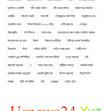
দূতাবাস ও এম্বাসি
ধনী হওয়ার আমল
ধনী হওয়ার উপায়
নারায়ণগঞ্জ ডাক্তার
পরকীয়া
পাইবেট চাকরি
পাসপোর্ট
পোল্যান্ডের ভাষা শিক্ষা
প্রযুক্তির খবর
ফরমালিন তথ্য
ফিফা বিশ্বকাপ ২০২২ লাইভ
ফেনী ডাক্তার
ফেসবুক
ফ্রিল্যান্সিং
বই পিডিএফ
বাংলা খবর
বাংলাদেশের সকল থানার মোবাইল নাম্বার
বাংলাদেশের সব থানা
বিকাশ
বিজনেস আইডিয়া
বিভিন্ন ফলের উপকারিতা
বিশ্বকাপ
ভিসা
ভোটার আইডি
মোটা হওয়ার জন্য
মোটিভেশন
মোবাইল এন্ড কম্পিউটার
মোবাইল ফোন দাম রিভিউ
রংপুর ডাক্তার
রবি
রাজশাহী ডাক্তার
ল
লম্বা হবার জন্য
শারীরিক সমস্যা
সরকারি চাকরি
সরকারি চাকরির প্রস্তুতি
সরকারি ছুটির দিন
সিলেট ডাক্তার
স্কিটো সিম
স্বাস্থ্য
হিন্দি গান লিরিক
All
news
USA ALl