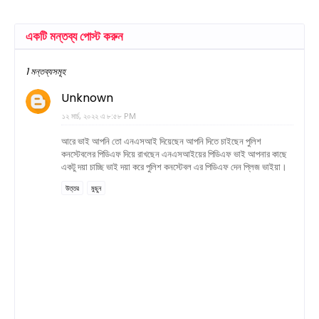
একটি মন্তব্য পোস্ট করুন
1 মন্তব্যসমূহ
Unknown
১২ মার্চ, ২০২২ এ ৮:৫৮ PM
আরে ভাই আপনি তো এনএসআই দিয়েছেন আপনি দিতে চাইছেন পুলিশ
কনস্টেবলের পিডিএফ দিয়ে রাখছেন এনএসআইয়ের পিডিএফ ভাই আপনার কাছে
একটু দয়া চাচ্ছি ভাই দয়া করে পুলিশ কনস্টেবল এর পিডিএফ দেন প্লিজ ভাইয়া।
উত্তর
মুছুন