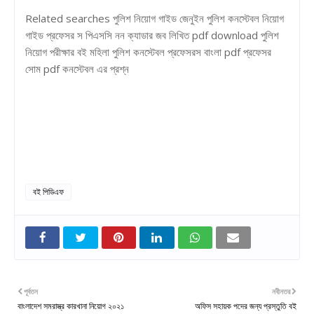
Related searches পুলিশ নিয়োগ গাইড জেনুইন পুলিশ কনস্টেবল নিয়োগ
গাইড প্রফেসর স পিএসসি নন ক্যাডার জব লিখিত pdf download পুলিশ
নিয়োগ পরীক্ষার বই মহিলা পুলিশ কনস্টেবল প্রফেসরস বাংলা pdf প্রফেসর
সোম pdf কনস্টেবল এর প্রশ্ন
বই পিডিএফ
পূর্বতন
নবীনতর
বাংলাদেশ সমরাস্ত্র কারখানা নিয়োগ ২০২১
অফিস সহায়ক পদের জন্য প্রস্তুতি বই