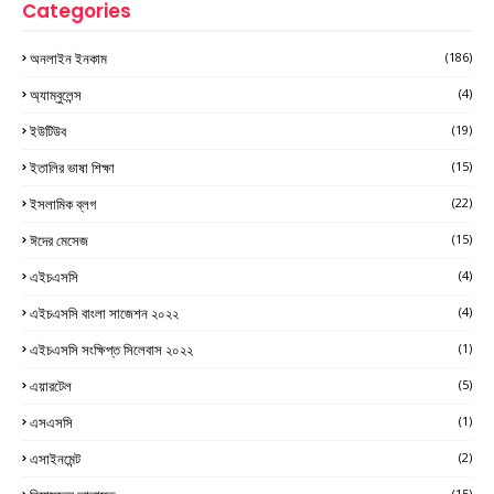
Categories
অনলাইন ইনকাম
(186)
অ্যাম্বুলেন্স
(4)
ইউটিউব
(19)
ইতালির ভাষা শিক্ষা
(15)
ইসলামিক ব্লগ
(22)
ঈদের মেসেজ
(15)
এইচএসসি
(4)
এইচএসসি বাংলা সাজেশন ২০২২
(4)
এইচএসসি সংক্ষিপ্ত সিলেবাস ২০২২
(1)
এয়ারটেল
(5)
এসএসসি
(1)
এসাইনমেন্ট
(2)
(15)