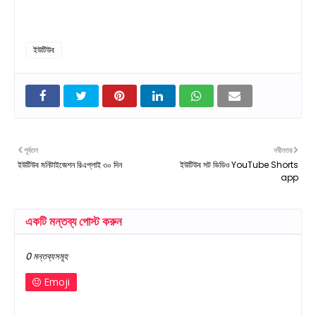
ইউটিউব
পূর্বতন
নবীনতর
ইউটিউব মনিটাইজেশন রিএপ্লাই ৩০ দিন
ইউটিউব সট ভিডিও YouTube Shorts
app
একটি মন্তব্য পোস্ট করুন
0 মন্তব্যসমূহ
Emoji