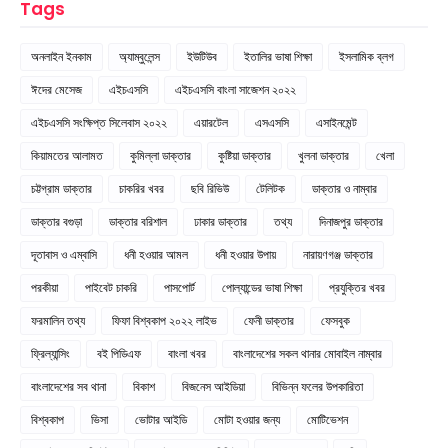
Tags
অনলাইন ইনকাম
অ্যাম্বুলেন্স
ইউটিউব
ইতালির ভাষা শিক্ষা
ইসলামিক ব্লগ
ঈদের মেসেজ
এইচএসসি
এইচএসসি বাংলা সাজেশন ২০২২
এইচএসসি সংক্ষিপ্ত সিলেবাস ২০২২
এয়ারটেল
এসএসসি
এসাইনমেন্ট
কিয়ামতের আলামত
কুমিল্লা ডাক্তার
কুষ্টিয়া ডাক্তার
খুলনা ডাক্তার
খেলা
চট্টগ্রাম ডাক্তার
চাকরির খবর
ছবি রিভিউ
টেলিটক
ডাক্তার ও নাম্বার
ডাক্তার বগুড়া
ডাক্তার বরিশাল
ঢাকার ডাক্তার
তথ্য
দিনাজপুর ডাক্তার
দূতাবাস ও এম্বাসি
ধনী হওয়ার আমল
ধনী হওয়ার উপায়
নারায়ণগঞ্জ ডাক্তার
পরকীয়া
পাইবেট চাকরি
পাসপোর্ট
পোল্যান্ডের ভাষা শিক্ষা
প্রযুক্তির খবর
ফরমালিন তথ্য
ফিফা বিশ্বকাপ ২০২২ লাইভ
ফেনী ডাক্তার
ফেসবুক
ফ্রিল্যান্সিং
বই পিডিএফ
বাংলা খবর
বাংলাদেশের সকল থানার মোবাইল নাম্বার
বাংলাদেশের সব থানা
বিকাশ
বিজনেস আইডিয়া
বিভিন্ন ফলের উপকারিতা
বিশ্বকাপ
ভিসা
ভোটার আইডি
মোটা হওয়ার জন্য
মোটিভেশন