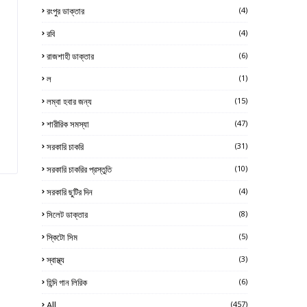
রংপুর ডাক্তার
(4)
রবি
(4)
রাজশাহী ডাক্তার
(6)
ল
(1)
লম্বা হবার জন্য
(15)
শারীরিক সমস্যা
(47)
সরকারি চাকরি
(31)
সরকারি চাকরির প্রস্তুতি
(10)
সরকারি ছুটির দিন
(4)
সিলেট ডাক্তার
(8)
স্কিটো সিম
(5)
স্বাস্থ্য
(3)
হিন্দি গান লিরিক
(6)
All
(457)