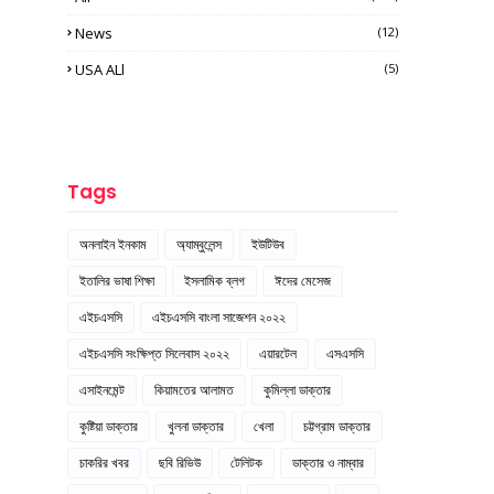
News
(12)
USA ALl
(5)
Tags
অনলাইন ইনকাম
অ্যাম্বুলেন্স
ইউটিউব
ইতালির ভাষা শিক্ষা
ইসলামিক ব্লগ
ঈদের মেসেজ
এইচএসসি
এইচএসসি বাংলা সাজেশন ২০২২
এইচএসসি সংক্ষিপ্ত সিলেবাস ২০২২
এয়ারটেল
এসএসসি
এসাইনমেন্ট
কিয়ামতের আলামত
কুমিল্লা ডাক্তার
কুষ্টিয়া ডাক্তার
খুলনা ডাক্তার
খেলা
চট্টগ্রাম ডাক্তার
চাকরির খবর
ছবি রিভিউ
টেলিটক
ডাক্তার ও নাম্বার