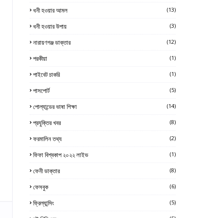
ধনী হওয়ার আমল
(13)
ধনী হওয়ার উপায়
(3)
নারায়ণগঞ্জ ডাক্তার
(12)
পরকীয়া
(1)
পাইবেট চাকরি
(1)
পাসপোর্ট
(5)
পোল্যান্ডের ভাষা শিক্ষা
(14)
প্রযুক্তির খবর
(8)
ফরমালিন তথ্য
(2)
ফিফা বিশ্বকাপ ২০২২ লাইভ
(1)
ফেনী ডাক্তার
(8)
ফেসবুক
(6)
ফ্রিল্যান্সিং
(5)