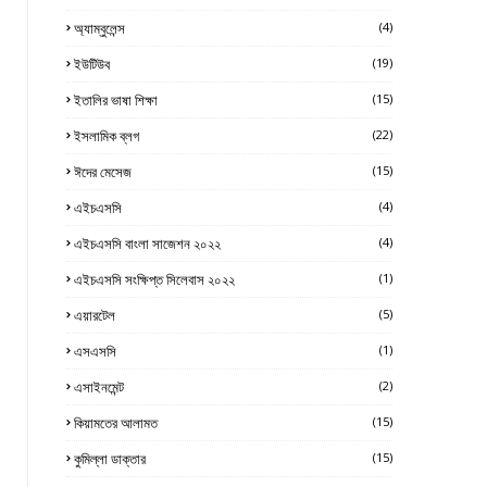
অ্যাম্বুলেন্স
(4)
ইউটিউব
(19)
ইতালির ভাষা শিক্ষা
(15)
ইসলামিক ব্লগ
(22)
ঈদের মেসেজ
(15)
এইচএসসি
(4)
এইচএসসি বাংলা সাজেশন ২০২২
(4)
এইচএসসি সংক্ষিপ্ত সিলেবাস ২০২২
(1)
এয়ারটেল
(5)
এসএসসি
(1)
এসাইনমেন্ট
(2)
কিয়ামতের আলামত
(15)
কুমিল্লা ডাক্তার
(15)