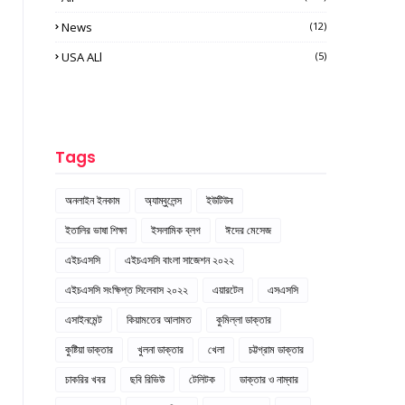
News
(12)
USA ALl
(5)
Tags
অনলাইন ইনকাম
অ্যাম্বুলেন্স
ইউটিউব
ইতালির ভাষা শিক্ষা
ইসলামিক ব্লগ
ঈদের মেসেজ
এইচএসসি
এইচএসসি বাংলা সাজেশন ২০২২
এইচএসসি সংক্ষিপ্ত সিলেবাস ২০২২
এয়ারটেল
এসএসসি
এসাইনমেন্ট
কিয়ামতের আলামত
কুমিল্লা ডাক্তার
কুষ্টিয়া ডাক্তার
খুলনা ডাক্তার
খেলা
চট্টগ্রাম ডাক্তার
চাকরির খবর
ছবি রিভিউ
টেলিটক
ডাক্তার ও নাম্বার