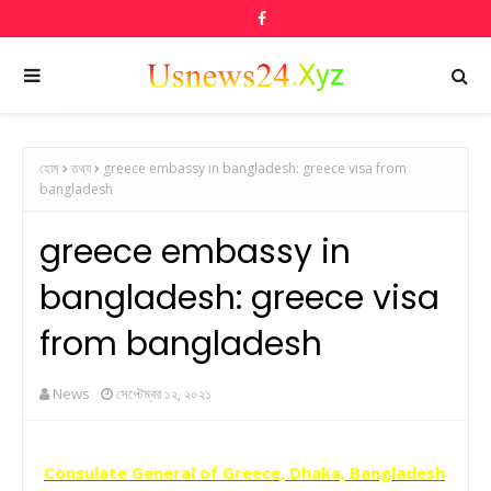
হোম
তথ্য
greece embassy in bangladesh: greece visa from
bangladesh
greece embassy in
bangladesh: greece visa
from bangladesh
News
সেপ্টেম্বর ১২, ২০২১
Consulate General of Greece, Dhaka, Bangladesh