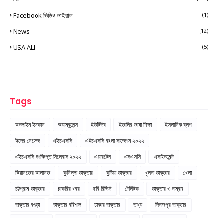
Facebook ভিডিও ভাইরাল
(1)
News
(12)
USA ALl
(5)
Tags
অনলাইন ইনকাম
অ্যাম্বুলেন্স
ইউটিউব
ইতালির ভাষা শিক্ষা
ইসলামিক ব্লগ
ঈদের মেসেজ
এইচএসসি
এইচএসসি বাংলা সাজেশন ২০২২
এইচএসসি সংক্ষিপ্ত সিলেবাস ২০২২
এয়ারটেল
এসএসসি
এসাইনমেন্ট
কিয়ামতের আলামত
কুমিল্লা ডাক্তার
কুষ্টিয়া ডাক্তার
খুলনা ডাক্তার
খেলা
চট্টগ্রাম ডাক্তার
চাকরির খবর
ছবি রিভিউ
টেলিটক
ডাক্তার ও নাম্বার
ডাক্তার বগুড়া
ডাক্তার বরিশাল
ঢাকার ডাক্তার
তথ্য
দিনাজপুর ডাক্তার