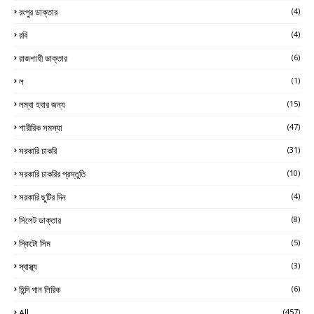
রংপুর ডাক্তার
(4)
রবি
(4)
রাজশাহী ডাক্তার
(6)
ল
(1)
লম্বা হবার জন্য
(15)
শারীরিক সমস্যা
(47)
সরকারি চাকরি
(31)
সরকারি চাকরির প্রস্তুতি
(10)
সরকারি ছুটির দিন
(4)
সিলেট ডাক্তার
(8)
স্কিটো সিম
(5)
স্বাস্থ্য
(3)
হিন্দি গান লিরিক
(6)
All
(457)