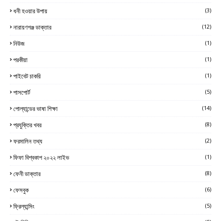
ধনী হওয়ার উপায়
(3)
নারায়ণগঞ্জ ডাক্তার
(12)
নিউজ
(1)
পরকীয়া
(1)
পাইবেট চাকরি
(1)
পাসপোর্ট
(5)
পোল্যান্ডের ভাষা শিক্ষা
(14)
প্রযুক্তির খবর
(8)
ফরমালিন তথ্য
(2)
ফিফা বিশ্বকাপ ২০২২ লাইভ
(1)
ফেনী ডাক্তার
(8)
ফেসবুক
(6)
ফ্রিল্যান্সিং
(5)