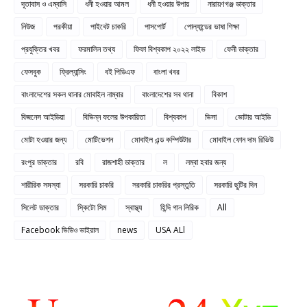
দূতাবাস ও এম্বাসি
ধনী হওয়ার আমল
ধনী হওয়ার উপায়
নারায়ণগঞ্জ ডাক্তার
নিউজ
পরকীয়া
পাইবেট চাকরি
পাসপোর্ট
পোল্যান্ডের ভাষা শিক্ষা
প্রযুক্তির খবর
ফরমালিন তথ্য
ফিফা বিশ্বকাপ ২০২২ লাইভ
ফেনী ডাক্তার
ফেসবুক
ফ্রিল্যান্সিং
বই পিডিএফ
বাংলা খবর
বাংলাদেশের সকল থানার মোবাইল নাম্বার
বাংলাদেশের সব থানা
বিকাশ
বিজনেস আইডিয়া
বিভিন্ন ফলের উপকারিতা
বিশ্বকাপ
ভিসা
ভোটার আইডি
মোটা হওয়ার জন্য
মোটিভেশন
মোবাইল এন্ড কম্পিউটার
মোবাইল ফোন দাম রিভিউ
রংপুর ডাক্তার
রবি
রাজশাহী ডাক্তার
ল
লম্বা হবার জন্য
শারীরিক সমস্যা
সরকারি চাকরি
সরকারি চাকরির প্রস্তুতি
সরকারি ছুটির দিন
সিলেট ডাক্তার
স্কিটো সিম
স্বাস্থ্য
হিন্দি গান লিরিক
All
Facebook ভিডিও ভাইরাল
news
USA ALl