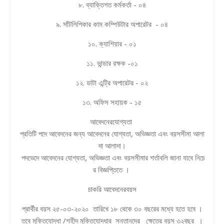
৮. ব্যাক্তিগত কর্মকর্তা - ০৪
৯. সাঁটলিপিকার কাম কম্পিউটার অপারেটর - ০৪
১০. ক্যাশিয়ার - ০১
১১. ভান্ডার রক্ষক -০১
১২. ডাটা এন্ট্রি অপারেটর - ০২
১৩. অফিস সহায়ক - ১৫
আবেদনেরযোগ্যতা
প্রতিটি পদে আবেদনের জন্য আবেদনের যোগ্যতা, অভিজ্ঞতা এবং বয়সসীমা আলা
দা আলাদা।
পদভেদে আবেদনের যোগ্যতা, অভিজ্ঞতা এবং বয়সসীমার শর্তাবলি জানা যাবে নিচে
র বিজ্ঞপ্তিতে ।
চাকরি আবেদনেরবয়স
প্রার্থীর বয়স ২৫-০৩-২০২০ তারিখে ১৮ থেকে ৩০ বছরের মধ্যে হতে হবে ।
তবে মুক্তিযোদ্ধা /শহীদ মুক্তিযোদ্ধার সন্তানদের ক্ষেত্রে বয়স ৩২বছর ।