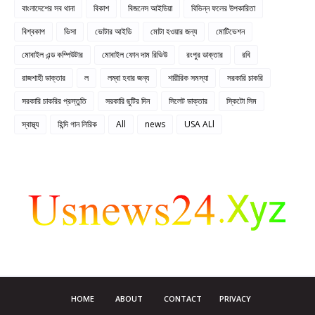
বাংলাদেশের সব থানা
বিকাশ
বিজনেস আইডিয়া
বিভিন্ন ফলের উপকারিতা
বিশ্বকাপ
ভিসা
ভোটার আইডি
মোটা হওয়ার জন্য
মোটিভেশন
মোবাইল এন্ড কম্পিউটার
মোবাইল ফোন দাম রিভিউ
রংপুর ডাক্তার
রবি
রাজশাহী ডাক্তার
ল
লম্বা হবার জন্য
শারীরিক সমস্যা
সরকারি চাকরি
সরকারি চাকরির প্রস্তুতি
সরকারি ছুটির দিন
সিলেট ডাক্তার
স্কিটো সিম
স্বাস্থ্য
হিন্দি গান লিরিক
All
news
USA ALl
HOME
ABOUT
CONTACT
PRIVACY