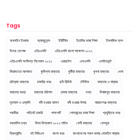
Tags
অনলাইন ইনকাম
অ্যাম্বুলেন্স
ইউটিউব
ইতালির ভাষা শিক্ষা
ইসলামিক ব্লগ
ঈদের মেসেজ
এইচএসসি
এইচএসসি বাংলা সাজেশন ২০২২
এইচএসসি সংক্ষিপ্ত সিলেবাস ২০২২
এয়ারটেল
এসএসসি
এসাইনমেন্ট
কিয়ামতের আলামত
কুমিল্লা ডাক্তার
কুষ্টিয়া ডাক্তার
খুলনা ডাক্তার
খেলা
চট্টগ্রাম ডাক্তার
চাকরির খবর
ছবি রিভিউ
টেলিটক
ডাক্তার ও নাম্বার
ডাক্তার বগুড়া
ডাক্তার বরিশাল
ঢাকার ডাক্তার
তথ্য
দিনাজপুর ডাক্তার
দূতাবাস ও এম্বাসি
ধনী হওয়ার আমল
ধনী হওয়ার উপায়
নারায়ণগঞ্জ ডাক্তার
পরকীয়া
পাইবেট চাকরি
পাসপোর্ট
পোল্যান্ডের ভাষা শিক্ষা
প্রযুক্তির খবর
ফরমালিন তথ্য
ফিফা বিশ্বকাপ ২০২২ লাইভ
ফেনী ডাক্তার
ফেসবুক
ফ্রিল্যান্সিং
বই পিডিএফ
বাংলা খবর
বাংলাদেশের সকল থানার মোবাইল নাম্বার