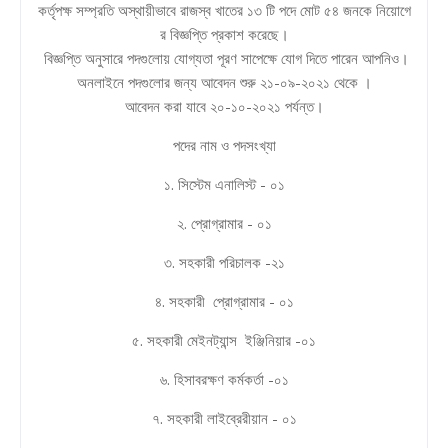
কর্তৃপক্ষ সম্প্রতি অস্থায়ীভাবে রাজস্ব খাতের ১৩ টি পদে মোট ৫৪ জনকে নিয়োগে
র বিজ্ঞপ্তি প্রকাশ করেছে।
বিজ্ঞপ্তি অনুসারে পদগুলোয় যোগ্যতা পূরণ সাপেক্ষে যোগ দিতে পারেন আপনিও।
অনলাইনে পদগুলোর জন্য আবেদন শুরু ২১-০৯-২০২১ থেকে ।
আবেদন করা যাবে ২০-১০-২০২১ পর্যন্ত।
পদের নাম ও পদসংখ্যা
১. সিস্টেম এনালিস্ট - ০১
২. প্রোগ্রামার - ০১
৩. সহকারী পরিচালক -২১
৪. সহকারী প্রোগ্রামার - ০১
৫. সহকারী মেইনট্যান্স ইঞ্জিনিয়ার -০১
৬. হিসাবরক্ষণ কর্মকর্তা -০১
৭. সহকারী লাইব্রেরীয়ান - ০১