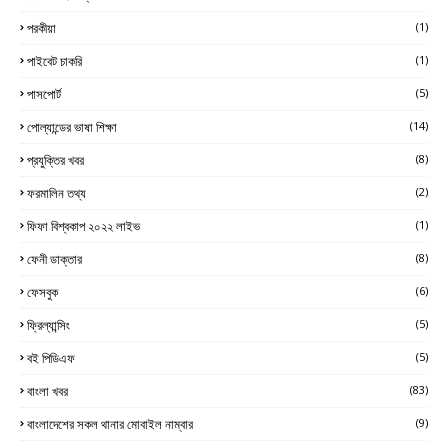
পরকীয়া
(1)
পাইবেট চাকরি
(1)
পাসপোর্ট
(5)
পোল্যান্ডের ভাষা শিক্ষা
(14)
প্রযুক্তির খবর
(8)
ফরমালিন তথ্য
(2)
ফিফা বিশ্বকাপ ২০২২ লাইভ
(1)
ফেনী ডাক্তার
(8)
ফেসবুক
(6)
ফ্রিল্যান্সিং
(5)
বই পিডিএফ
(5)
বাংলা খবর
(83)
বাংলাদেশের সকল থানার মোবাইল নাম্বার
(9)