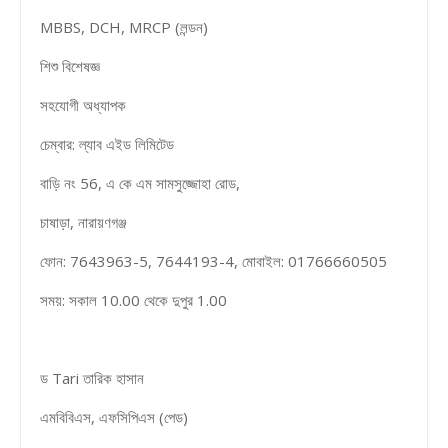
MBBS, DCH, MRCP (লন্ডন)
শিশু বিশেষজ্ঞ
সহযোগী অধ্যাপক
চেম্বার: ল্যাব এইড লিমিটেড
বাড়ি নং 56, এ কে এম সামসুজ্জোহা রোড,
চাষাড়া, নারায়ণগঞ্জ
ফোন: 7643963-5, 7644193-4, মোবাইল: 01766660505
সময়: সকাল 10.00 থেকে দুপুর 1.00
ড Tari তারিক হাসান
এমবিবিএস, এফসিপিএস (পেড)