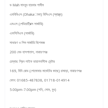
ড Mah মাহবুব হায়দার শামীম
এমবিবিএস (Dhakaাকা) বিসিএস (স্বাস্থ্য)
এমএস (পেডিয়াট্রিক্স সার্জারি)
এফসিপিএস (সার্জারি)
সাধারণ ও শিশু সার্জারি বিশেষজ্ঞ
200 বেড হাসপাতাল, নারায়ণগঞ্জ
চেম্বার: গ্রিন লাইফ ডায়াগনস্টিক সেন্টার
169, বিবি রোড (শোমোবায় মার্কেটের কাছে) চাষাড়া, নারায়ণগঞ্জ
ফোন: 01685-487838, 01718-014914
5.00pm-7.00pm (শনি, সোম, বুধ)