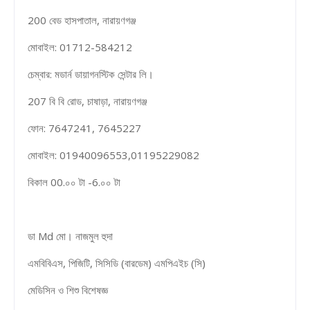
200 বেড হাসপাতাল, নারায়ণগঞ্জ
মোবাইল: 01712-584212
চেম্বার: মডার্ন ডায়াগনস্টিক সেন্টার লি।
207 বি বি রোড, চাষাড়া, নারায়ণগঞ্জ
ফোন: 7647241, 7645227
মোবাইল: 01940096553,01195229082
বিকাল 00.০০ টা -6.০০ টা
ডা Md মো। নাজমুল হুদা
এমবিবিএস, পিজিটি, সিসিডি (বারডেম) এমপিএইচ (সি)
মেডিসিন ও শিশু বিশেষজ্ঞ