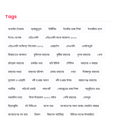
Tags
অনলাইন ইনকাম
অ্যাম্বুলেন্স
ইউটিউব
ইতালির ভাষা শিক্ষা
ইসলামিক ব্লগ
ঈদের মেসেজ
এইচএসসি
এইচএসসি বাংলা সাজেশন ২০২২
এইচএসসি সংক্ষিপ্ত সিলেবাস ২০২২
এয়ারটেল
এসএসসি
এসাইনমেন্ট
কিয়ামতের আলামত
কুমিল্লা ডাক্তার
কুষ্টিয়া ডাক্তার
খুলনা ডাক্তার
খেলা
চট্টগ্রাম ডাক্তার
চাকরির খবর
ছবি রিভিউ
টেলিটক
ডাক্তার ও নাম্বার
ডাক্তার বগুড়া
ডাক্তার বরিশাল
ঢাকার ডাক্তার
তথ্য
দিনাজপুর ডাক্তার
দূতাবাস ও এম্বাসি
ধনী হওয়ার আমল
ধনী হওয়ার উপায়
নারায়ণগঞ্জ ডাক্তার
পরকীয়া
পাইবেট চাকরি
পাসপোর্ট
পোল্যান্ডের ভাষা শিক্ষা
প্রযুক্তির খবর
ফরমালিন তথ্য
ফিফা বিশ্বকাপ ২০২২ লাইভ
ফেনী ডাক্তার
ফেসবুক
ফ্রিল্যান্সিং
বই পিডিএফ
বাংলা খবর
বাংলাদেশের সকল থানার মোবাইল নাম্বার
বাংলাদেশের সব থানা
বিকাশ
বিজনেস আইডিয়া
বিভিন্ন ফলের উপকারিতা