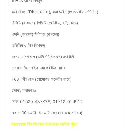
ড Has হাসিব মাহমুদ
এমবিবিএস (Dhakaাকা), এমপিএইচ (প্রিভেনটিভ মেডিসিন)
সিসিডি (বারডেম), পিজিটি (মেডিসিন, হার্ট, চাইল্ড)
এমডি (বারডেম) সিপিআর (বারডেম)
মেডিসিন ও শিশু বিশেষজ্ঞ
কলেরা হাসপাতাল (আইসিডিডিআরবি) মহাখালী
চেম্বার: গ্রিন লাইফ ডায়াগনস্টিক সেন্টার
169, বিবি রোড (শোমোবায় মার্কেটের কাছে)
চাষাড়া, নারায়ণগঞ্জ
ফোন: 01685-487838, 01718-014914
সকাল .00.০০ টা -১.০০ টা (শুক্রবার এবং শনিবার)
নারায়ণগঞ্জে শিশু বিশেষজ্ঞ ডাক্তারের তালিকা খুঁজুন