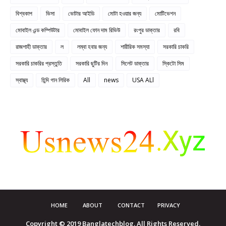
বিশ্বকাপ
ভিসা
ভোটার আইডি
মোটা হওয়ার জন্য
মোটিভেশন
মোবাইল এন্ড কম্পিউটার
মোবাইল ফোন দাম রিভিউ
রংপুর ডাক্তার
রবি
রাজশাহী ডাক্তার
ল
লম্বা হবার জন্য
শারীরিক সমস্যা
সরকারি চাকরি
সরকারি চাকরির প্রস্তুতি
সরকারি ছুটির দিন
সিলেট ডাক্তার
স্কিটো সিম
স্বাস্থ্য
হিন্দি গান লিরিক
All
news
USA ALl
HOME
ABOUT
CONTACT
PRIVACY
Copyright © 2019 Banglatechblog. All Rights Reserved.