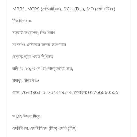
MBBS, MCPS (পেডিয়াট্রিক), DCH (DU), MD (পেডিয়াট্রিক)
শিশু বিশেষজ্ঞ
সহকারী অধ্যাপক, শিশু বিভাগ
ময়মনশিং মেডিকেল কলেজ হাসপাতাল
চেম্বার: ল্যাব এইড লিমিটেড
বাড়ি নং 56, এ কে এম সামসুজ্জোহা রোড,
চাষাড়া, নারায়ণগঞ্জ
ফোন: 7643963-5, 7644193-4, মোবাইল: 01766660505
ড Dr. উজ্জল মিত্র
এমবিবিএস, এফসিপিএস (শিশু) এমডি (শিশু)