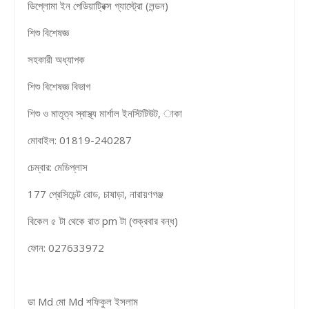
ডিপ্লোমা ইন পেডিয়াট্রিক্স গ্যাস্ট্রো (লন্ডন)
শিশু বিশেষজ্ঞ
সহকারী অধ্যাপক
শিশু বিশেষজ্ঞ বিভাগ
শিশু ও মাতৃত্ব স্বাস্থ্য মার্শাল ইনস্টিটিউট, াকা
মোবাইল: 01819-240287
চেম্বার: মেডিপ্লাস
177 প্রেসিডেন্ট রোড, চাষাড়া, নারায়ণগঞ্জ
বিকেল ৫ টা থেকে রাত pm টা (শুক্রবার বন্ধ)
ফোন: 027633972
ডা Md মো Md শফিকুল ইসলাম