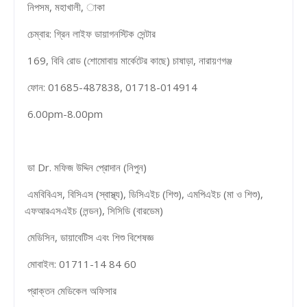
নিপসম, মহাখালী, াকা
চেম্বার: গ্রিন লাইফ ডায়াগনস্টিক সেন্টার
169, বিবি রোড (শোমোবায় মার্কেটের কাছে) চাষাড়া, নারায়ণগঞ্জ
ফোন: 01685-487838, 01718-014914
6.00pm-8.00pm
ডা Dr. মফিজ উদ্দিন প্রোদান (নিপুন)
এমবিবিএস, বিসিএস (স্বাস্থ্য), ডিসিএইচ (শিশু), এমপিএইচ (মা ও শিশু),
এফআরএসএইচ (লন্ডন), সিসিডি (বারডেম)
মেডিসিন, ডায়াবেটিস এবং শিশু বিশেষজ্ঞ
মোবাইল: 01711-14 84 60
প্রাক্তন মেডিকেল অফিসার