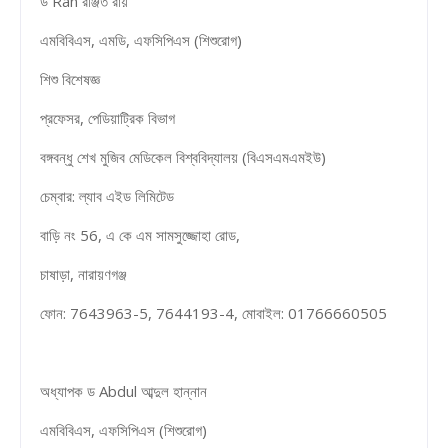
ড Ran রঞ্জিত রায়
এমবিবিএস, এমডি, এফসিপিএস (শিশুরোগ)
শিশু বিশেষজ্ঞ
প্রফেসর, পেডিয়াট্রিক বিভাগ
বঙ্গবন্ধু শেখ মুজিব মেডিকেল বিশ্ববিদ্যালয় (বিএসএমএমইউ)
চেম্বার: ল্যাব এইড লিমিটেড
বাড়ি নং 56, এ কে এম সামসুজ্জোহা রোড,
চাষাড়া, নারায়ণগঞ্জ
ফোন: 7643963-5, 7644193-4, মোবাইল: 01766660505
অধ্যাপক ড Abdul আব্দুল হান্নান
এমবিবিএস, এফসিপিএস (শিশুরোগ)