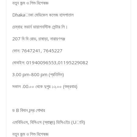
নতুন জন্ম ও শিশু বিশেষজ্ঞ
Dhakaাকা মেডিকেল কলেজ হাসপাতাল
চেম্বার: মডার্ন ডায়াগনস্টিক সেন্টার লি।
207 বি বি রোড, চাষাড়া, নারায়ণগঞ্জ
ফোন: 7647241, 7645227
মোবাইল: 01940096553,01195229082
3.00 pm-800 pm (প্রতিদিন)
সকাল .00.০০ থেকে দুপুর ১২.০০ (শুক্রবার)
ড B বিদান চন্দ্র পোদ্দার
এমবিবিএস, বিসিএস (স্বাস্থ্য) ডিসিএইচ (Uাবি)
নতুন জন্ম ও শিশু বিশেষজ্ঞ