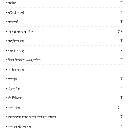
পরকীয়া
(1)
পাইবেট চাকরি
(1)
পাসপোর্ট
(5)
পোল্যান্ডের ভাষা শিক্ষা
(14)
প্রযুক্তির খবর
(8)
ফরমালিন তথ্য
(2)
ফিফা বিশ্বকাপ ২০২২ লাইভ
(1)
ফেনী ডাক্তার
(8)
ফেসবুক
(6)
ফ্রিল্যান্সিং
(5)
বই পিডিএফ
(5)
বাংলা খবর
(83)
বাংলাদেশের সকল থানার মোবাইল নাম্বার
(9)
বাংলাদেশের সব থানা
(1)