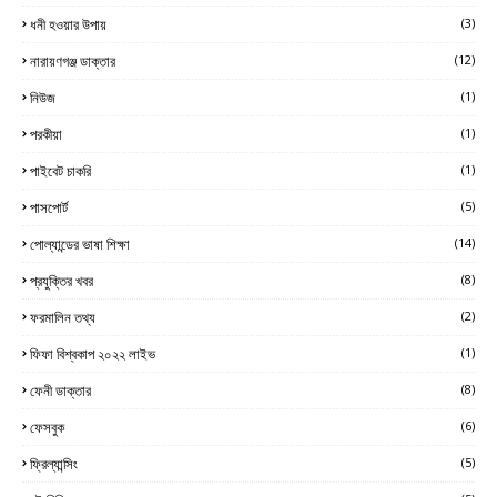
ধনী হওয়ার উপায়
(3)
নারায়ণগঞ্জ ডাক্তার
(12)
নিউজ
(1)
পরকীয়া
(1)
পাইবেট চাকরি
(1)
পাসপোর্ট
(5)
পোল্যান্ডের ভাষা শিক্ষা
(14)
প্রযুক্তির খবর
(8)
ফরমালিন তথ্য
(2)
ফিফা বিশ্বকাপ ২০২২ লাইভ
(1)
ফেনী ডাক্তার
(8)
ফেসবুক
(6)
ফ্রিল্যান্সিং
(5)