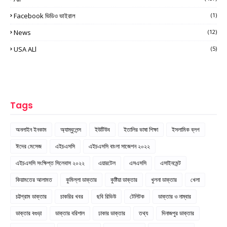
Facebook ভিডিও ভাইরাল
(1)
News
(12)
USA ALl
(5)
Tags
অনলাইন ইনকাম
অ্যাম্বুলেন্স
ইউটিউব
ইতালির ভাষা শিক্ষা
ইসলামিক ব্লগ
ঈদের মেসেজ
এইচএসসি
এইচএসসি বাংলা সাজেশন ২০২২
এইচএসসি সংক্ষিপ্ত সিলেবাস ২০২২
এয়ারটেল
এসএসসি
এসাইনমেন্ট
কিয়ামতের আলামত
কুমিল্লা ডাক্তার
কুষ্টিয়া ডাক্তার
খুলনা ডাক্তার
খেলা
চট্টগ্রাম ডাক্তার
চাকরির খবর
ছবি রিভিউ
টেলিটক
ডাক্তার ও নাম্বার
ডাক্তার বগুড়া
ডাক্তার বরিশাল
ঢাকার ডাক্তার
তথ্য
দিনাজপুর ডাক্তার