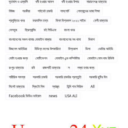
দূতাবাস ও এম্বাসি
ধনী হওয়ার আমল
ধনী হওয়ার উপায়
নারায়ণগঞ্জ ডাক্তার
নিউজ
পরকীয়া
পাইবেট চাকরি
পাসপোর্ট
পোল্যান্ডের ভাষা শিক্ষা
প্রযুক্তির খবর
ফরমালিন তথ্য
ফিফা বিশ্বকাপ ২০২২ লাইভ
ফেনী ডাক্তার
ফেসবুক
ফ্রিল্যান্সিং
বই পিডিএফ
বাংলা খবর
বাংলাদেশের সকল থানার মোবাইল নাম্বার
বাংলাদেশের সব থানা
বিকাশ
বিজনেস আইডিয়া
বিভিন্ন ফলের উপকারিতা
বিশ্বকাপ
ভিসা
ভোটার আইডি
মোটা হওয়ার জন্য
মোটিভেশন
মোবাইল এন্ড কম্পিউটার
মোবাইল ফোন দাম রিভিউ
রংপুর ডাক্তার
রবি
রাজশাহী ডাক্তার
ল
লম্বা হবার জন্য
শারীরিক সমস্যা
সরকারি চাকরি
সরকারি চাকরির প্রস্তুতি
সরকারি ছুটির দিন
সিলেট ডাক্তার
স্কিটো সিম
স্বাস্থ্য
হিন্দি গান লিরিক
All
Facebook ভিডিও ভাইরাল
news
USA ALl