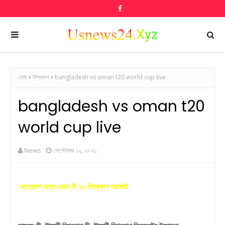
হোম
বিশ্বকাপ
bangladesh vs oman t20 world cup live
bangladesh vs oman t20
world cup live
News
সেপ্টেম্বর ১২, ২০২১
বাংলাদেশ বনাম ওমান টি ২০ বিশ্বকাপ সরাসরি