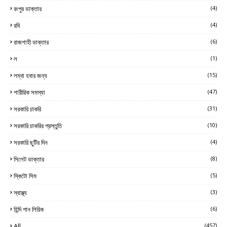
রংপুর ডাক্তার
(4)
রবি
(4)
রাজশাহী ডাক্তার
(6)
ল
(1)
লম্বা হবার জন্য
(15)
শারীরিক সমস্যা
(47)
সরকারি চাকরি
(31)
সরকারি চাকরির প্রস্তুতি
(10)
সরকারি ছুটির দিন
(4)
সিলেট ডাক্তার
(8)
স্কিটো সিম
(5)
স্বাস্থ্য
(3)
হিন্দি গান লিরিক
(6)
All
(457)