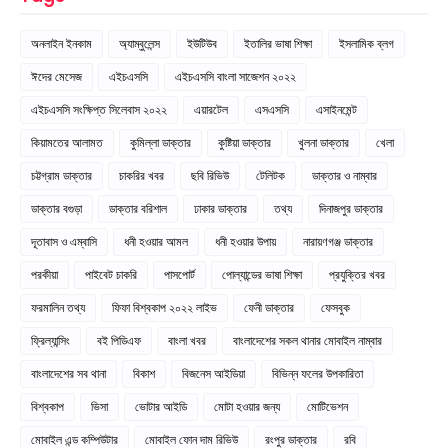
অনলাইন ইনকাম
অ্যাম্বুলেন্স
ইউটিউব
ইতালির ভাষা শিক্ষা
ইসলামিক ব্লগ
ঈদের মেসেজ
এইচএসসি
এইচএসসি বাংলা সাজেশন ২০২২
এইচএসসি সংক্ষিপ্ত সিলেবাস ২০২২
এয়ারটেল
এসএসসি
এসাইনমেন্ট
কিয়ামতের আলামত
কুমিল্লা ডাক্তার
কুষ্টিয়া ডাক্তার
খুলনা ডাক্তার
খেলা
চট্টগ্রাম ডাক্তার
চাকরির খবর
ছবি রিভিউ
টেলিটক
ডাক্তার ও নাম্বার
ডাক্তার বগুড়া
ডাক্তার বরিশাল
ঢাকার ডাক্তার
তথ্য
দিনাজপুর ডাক্তার
দূতাবাস ও এম্বাসি
ধনী হওয়ার আমল
ধনী হওয়ার উপায়
নারায়ণগঞ্জ ডাক্তার
পরকীয়া
পাইবেট চাকরি
পাসপোর্ট
পোল্যান্ডের ভাষা শিক্ষা
প্রযুক্তির খবর
ফরমালিন তথ্য
ফিফা বিশ্বকাপ ২০২২ লাইভ
ফেনী ডাক্তার
ফেসবুক
ফ্রিল্যান্সিং
বই পিডিএফ
বাংলা খবর
বাংলাদেশের সকল থানার মোবাইল নাম্বার
বাংলাদেশের সব থানা
বিকাশ
বিজনেস আইডিয়া
বিভিন্ন ফলের উপকারিতা
বিশ্বকাপ
ভিসা
ভোটার আইডি
মোটা হওয়ার জন্য
মোটিভেশন
মোবাইল এন্ড কম্পিউটার
মোবাইল ফোন দাম রিভিউ
রংপুর ডাক্তার
রবি