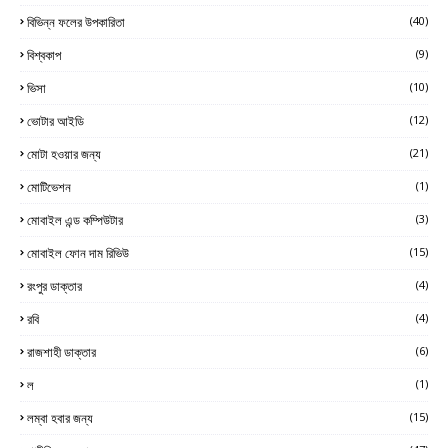
বিভিন্ন ফলের উপকারিতা
(40)
বিশ্বকাপ
(9)
ভিসা
(10)
ভোটার আইডি
(12)
মোটা হওয়ার জন্য
(21)
মোটিভেশন
(1)
মোবাইল এন্ড কম্পিউটার
(3)
মোবাইল ফোন দাম রিভিউ
(15)
রংপুর ডাক্তার
(4)
রবি
(4)
রাজশাহী ডাক্তার
(6)
ল
(1)
লম্বা হবার জন্য
(15)