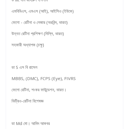
এমবিবিএস, এমএস (আই), আইসিও (ইউকে)
ফেলো - রেটিনা ও লেজার (অরবিন্দ, ভারত)
উন্নত রেটিনা প্রশিক্ষণ (দিল্লি, ভারত)
সহকারী অধ্যাপক (চক্ষু)
ডা S এস বি রাসেল
MBBS, (DMC), FCPS (Eye), FIVRS
ফেলো রেটিনা, শংকর ফাউন্ডেশন, ভারত।
ভিট্রিও-রেটিনা বিশেষজ্ঞ
ডা Md মো। আবিদ আকবর