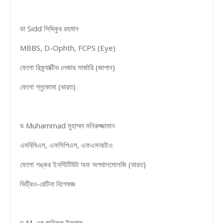
ডা Sidd সিদ্দিকুর রহমান
MBBS, D-Ophth, FCPS (Eye)
ফেলো রিফ্র্যাক্টিভ লেজার সার্জারি (জাপান)
ফেলো গ্লুকোমা (ভারত)
ড Muhammad মুহাম্মদ মনিরুজ্জামান
এমবিবিএস, এফসিপিএস, এফএসআইও
ফেলো শঙ্কর ইনস্টিটিউট অফ অপথালমোলজি (ভারত)
ভিট্রিও-রেটিনা বিশেষজ্ঞ
ড M. এম জহিরুল ইসলাম