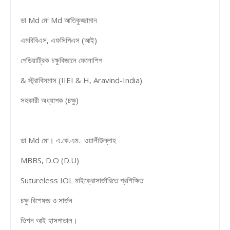
ডা Md মো Md আতিকুজ্জামান
এমবিবিএস, এফসিপিএস (আই)
পেডিয়াট্রিক চক্ষুবিজ্ঞানে ফেলোশিপ
& স্ট্রাবিসমাস (IIEI & H, Aravind-India)
সহকারী অধ্যাপক (চক্ষু)
ডা Md মো। এ.কে.এম. ওয়ালীউল্লাহ
MBBS, D.O (D.U)
Sutureless IOL মাইক্রোসার্জারিতে প্রশিক্ষিত
চক্ষু বিশেষজ্ঞ ও সার্জন
ভিশন আই হাসপাতাল।