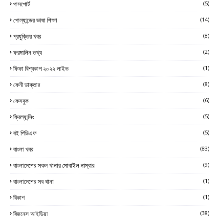
পাসপোর্ট
(5)
পোল্যান্ডের ভাষা শিক্ষা
(14)
প্রযুক্তির খবর
(8)
ফরমালিন তথ্য
(2)
ফিফা বিশ্বকাপ ২০২২ লাইভ
(1)
ফেনী ডাক্তার
(8)
ফেসবুক
(6)
ফ্রিল্যান্সিং
(5)
বই পিডিএফ
(5)
বাংলা খবর
(83)
বাংলাদেশের সকল থানার মোবাইল নাম্বার
(9)
বাংলাদেশের সব থানা
(1)
বিকাশ
(1)
বিজনেস আইডিয়া
(38)