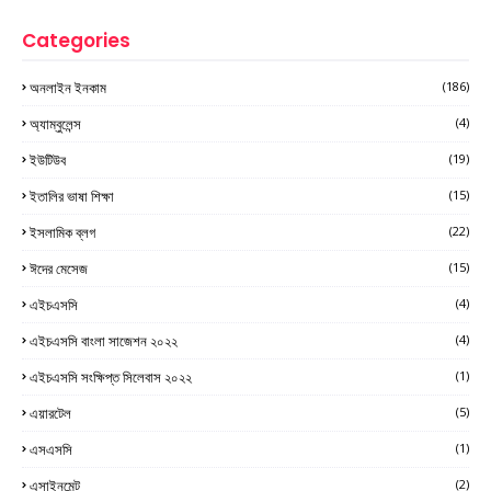
Categories
অনলাইন ইনকাম
(186)
অ্যাম্বুলেন্স
(4)
ইউটিউব
(19)
ইতালির ভাষা শিক্ষা
(15)
ইসলামিক ব্লগ
(22)
ঈদের মেসেজ
(15)
এইচএসসি
(4)
এইচএসসি বাংলা সাজেশন ২০২২
(4)
এইচএসসি সংক্ষিপ্ত সিলেবাস ২০২২
(1)
এয়ারটেল
(5)
এসএসসি
(1)
এসাইনমেন্ট
(2)