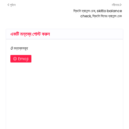
পূর্বতন
নবীনতর
স্কিটো ব্যালেন্স চেক, skitto balance
check, স্কিটো সিমের ব্যালেন্স চেক
একটি মন্তব্য পোস্ট করুন
0 মন্তব্যসমূহ
Emoji