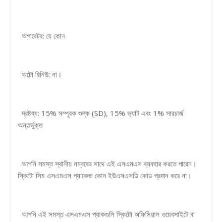
অপারেটর: যে কোন
অটো রিনিউ: না।
দ্রষ্টব্য: 15% সম্পূরক শুল্ক (SD), 15% ভ্যাট এবং 1% সারচার্জ
অন্তর্ভুক্ত
আপনি সমস্ত স্থানীয় নম্বরের সাথে এই এসএমএস ব্যবহার করতে পারেন।
স্কিটো সিম এসএমএস প্যাকেজ কোন ইউএসএসডি কোড প্রদান করে না।
আপনি এই সমস্ত এসএমএস প্যাকগুলি স্কিটো অফিসিয়াল ওয়েবসাইটে বা