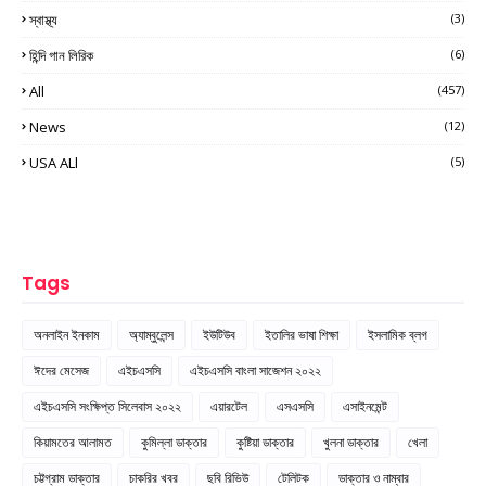
স্বাস্থ্য
(3)
হিন্দি গান লিরিক
(6)
All
(457)
News
(12)
USA ALl
(5)
Tags
অনলাইন ইনকাম
অ্যাম্বুলেন্স
ইউটিউব
ইতালির ভাষা শিক্ষা
ইসলামিক ব্লগ
ঈদের মেসেজ
এইচএসসি
এইচএসসি বাংলা সাজেশন ২০২২
এইচএসসি সংক্ষিপ্ত সিলেবাস ২০২২
এয়ারটেল
এসএসসি
এসাইনমেন্ট
কিয়ামতের আলামত
কুমিল্লা ডাক্তার
কুষ্টিয়া ডাক্তার
খুলনা ডাক্তার
খেলা
চট্টগ্রাম ডাক্তার
চাকরির খবর
ছবি রিভিউ
টেলিটক
ডাক্তার ও নাম্বার