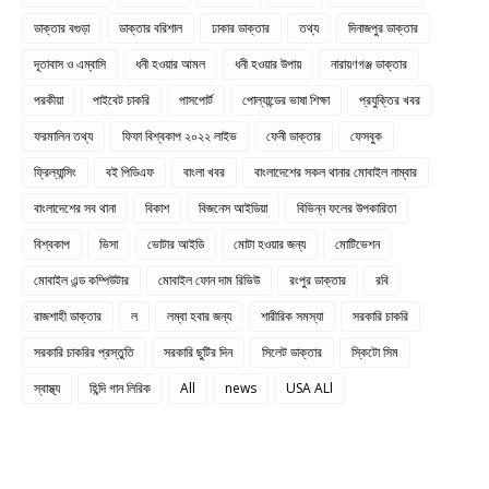
ডাক্তার বগুড়া
ডাক্তার বরিশাল
ঢাকার ডাক্তার
তথ্য
দিনাজপুর ডাক্তার
দূতাবাস ও এম্বাসি
ধনী হওয়ার আমল
ধনী হওয়ার উপায়
নারায়ণগঞ্জ ডাক্তার
পরকীয়া
পাইবেট চাকরি
পাসপোর্ট
পোল্যান্ডের ভাষা শিক্ষা
প্রযুক্তির খবর
ফরমালিন তথ্য
ফিফা বিশ্বকাপ ২০২২ লাইভ
ফেনী ডাক্তার
ফেসবুক
ফ্রিল্যান্সিং
বই পিডিএফ
বাংলা খবর
বাংলাদেশের সকল থানার মোবাইল নাম্বার
বাংলাদেশের সব থানা
বিকাশ
বিজনেস আইডিয়া
বিভিন্ন ফলের উপকারিতা
বিশ্বকাপ
ভিসা
ভোটার আইডি
মোটা হওয়ার জন্য
মোটিভেশন
মোবাইল এন্ড কম্পিউটার
মোবাইল ফোন দাম রিভিউ
রংপুর ডাক্তার
রবি
রাজশাহী ডাক্তার
ল
লম্বা হবার জন্য
শারীরিক সমস্যা
সরকারি চাকরি
সরকারি চাকরির প্রস্তুতি
সরকারি ছুটির দিন
সিলেট ডাক্তার
স্কিটো সিম
স্বাস্থ্য
হিন্দি গান লিরিক
All
news
USA ALl