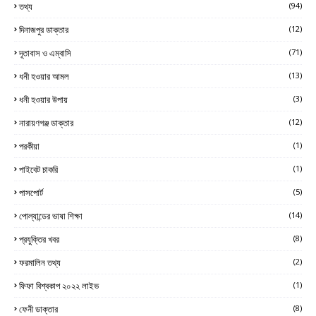
তথ্য
(94)
দিনাজপুর ডাক্তার
(12)
দূতাবাস ও এম্বাসি
(71)
ধনী হওয়ার আমল
(13)
ধনী হওয়ার উপায়
(3)
নারায়ণগঞ্জ ডাক্তার
(12)
পরকীয়া
(1)
পাইবেট চাকরি
(1)
পাসপোর্ট
(5)
পোল্যান্ডের ভাষা শিক্ষা
(14)
প্রযুক্তির খবর
(8)
ফরমালিন তথ্য
(2)
ফিফা বিশ্বকাপ ২০২২ লাইভ
(1)
ফেনী ডাক্তার
(8)