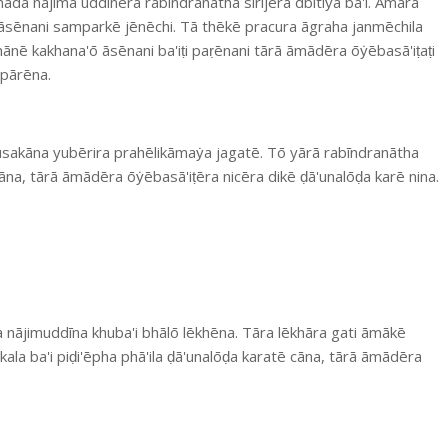
a nājima uddinēra rabīndranātha sirijēra dbitīẏa ba'i. Āmarā
sēnani samparkē jēnēchi. Tā thēkē pracura āgraha janmēchila
khānē kakhana'ō āsēnani ba'iṭi paṛēnani tārā āmādēra ōẏēbasā'iṭaṭi
 pārēna.
musakāna yubērira prahēlikāmaẏa jagatē. Tō yārā rabīndranātha
āna, tārā āmādēra ōẏēbasā'iṭēra nicēra dikē ḍā'unalōḍa karē nina.
ājimuddīna khuba'i bhālō lēkhēna. Tāra lēkhāra gati āmākē
kala ba'i piḍi'ēpha phā'ila ḍā'unalōḍa karatē cāna, tārā āmādēra