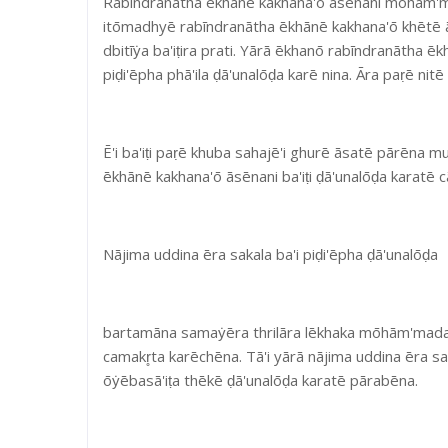
Rabīndranātha ēkhānē kakhana'ō āsēnani mōhām'mad
itōmadhyē rabīndranātha ēkhānē kakhana'ō khētē ā
dbitīẏa ba'iṭira prati. Yārā ēkhanō rabīndranātha ē
piḍi'ēpha phā'ila ḍā'unalōḍa karē nina. Āra paṛē nitē
Ē'i ba'iṭi paṛē khuba sahajē'i ghurē āsatē pārēna 
ēkhānē kakhana'ō āsēnani ba'iṭi ḍā'unalōḍa karatē c
Nājima uddina ēra sakala ba'i piḍi'ēpha ḍā'unalōḍa
bartamāna samaẏēra thrilāra lēkhaka mōhām'mada n
camakr̥ta karēchēna. Tā'i yārā nājima uddina ēra sa
ōẏēbasā'iṭa thēkē ḍā'unalōḍa karatē pārabēna.