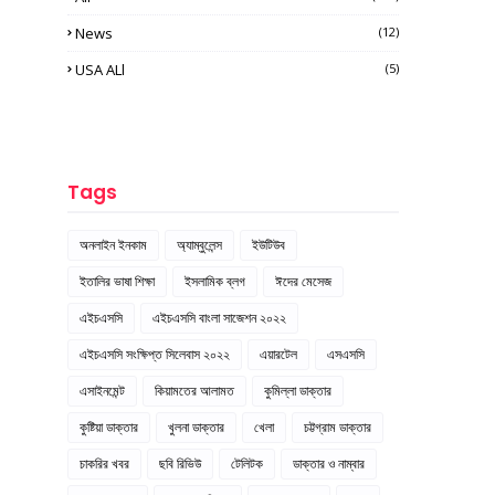
News
(12)
USA ALl
(5)
Tags
অনলাইন ইনকাম
অ্যাম্বুলেন্স
ইউটিউব
ইতালির ভাষা শিক্ষা
ইসলামিক ব্লগ
ঈদের মেসেজ
এইচএসসি
এইচএসসি বাংলা সাজেশন ২০২২
এইচএসসি সংক্ষিপ্ত সিলেবাস ২০২২
এয়ারটেল
এসএসসি
এসাইনমেন্ট
কিয়ামতের আলামত
কুমিল্লা ডাক্তার
কুষ্টিয়া ডাক্তার
খুলনা ডাক্তার
খেলা
চট্টগ্রাম ডাক্তার
চাকরির খবর
ছবি রিভিউ
টেলিটক
ডাক্তার ও নাম্বার