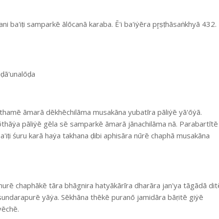
 ba'iṭi samparkē ālōcanā karaba. Ē'i ba'iẏēra pr̥ṣṭhāsaṅkhyā 432.
 ḍā'unalōḍa
athamē āmarā dēkhēchilāma musakāna yubatīra pāliẏē yā'ōẏā.
thāẏa pāliẏē gēla sē samparkē āmarā jānachilāma nā. Parabartītē
'iṭi śuru karā haẏa takhana ḍibi aphisāra nūrē chaphā musakāna
urē chaphākē tāra bhāgnira hatyākārīra dharāra jan'ya tāgādā dit
 sundarapurē yāẏa. Sēkhāna thēkē puranō jamidāra bāṛitē giẏē
ẏēchē.