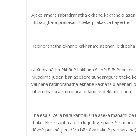
Ājakē āmarā rabīndranātha ēkhānē kakhana'ō āsēnani
Ēṭi bātighara prakāśanī thēkē prakāśita haẏēchē.
Rabīndranātha ēkhānē kakhana'ō āsēnani piḍi'ēpha
rabīndranātha ēkhānē kakhana'ō khētē āsēnani pr
Musalima jubērī bānlādēśēra sundarapura thēkē kō
yakhana rabīndranātha ēkhānē kakhana'ō āsēnani ba
jubēri ḍhākāra ramanāra baṭamūlē dēkhatē pāna.
Ēna'ēsa'ā'iẏēra baṛa karmakartā āśēka māhamuda n
thākē. Nurē saphā ābāra kājē lēgē parē. Sē ābāra
dēkhē puranō jamidāra bāṛi ēkaṭi skulē pariṇata ha