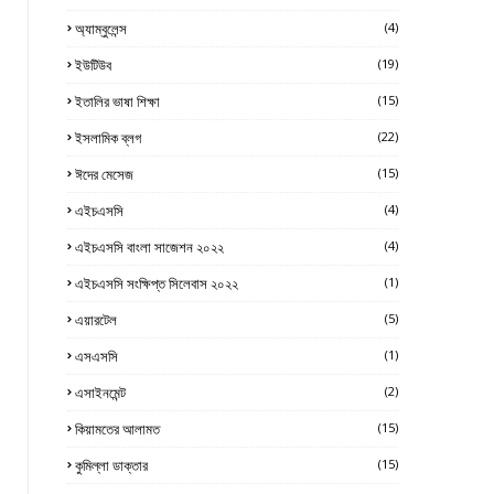
অ্যাম্বুলেন্স
(4)
ইউটিউব
(19)
ইতালির ভাষা শিক্ষা
(15)
ইসলামিক ব্লগ
(22)
ঈদের মেসেজ
(15)
এইচএসসি
(4)
এইচএসসি বাংলা সাজেশন ২০২২
(4)
এইচএসসি সংক্ষিপ্ত সিলেবাস ২০২২
(1)
এয়ারটেল
(5)
এসএসসি
(1)
এসাইনমেন্ট
(2)
কিয়ামতের আলামত
(15)
কুমিল্লা ডাক্তার
(15)