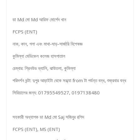
ডা Md মো Md আরিফ মোর্শেদ খান
FCPS (ENT)
নাক, ​​কান, গলা এবং মাথা-ঘাড়-সার্জারি বিশেষজ্ঞ
কুমিল্লা মেডিকেল কলেজ হাসপাতাল
চেম্বার: গ্রিনউড ভ্যালি, ঝাউতলা, কুমিল্লা
পরিদর্শন ঘন্টা: দুপুর আড়াইটা থেকে সন্ধ্যা from টা পর্যন্ত বন্ধ, শুক্রবার বন্ধ
সিরিয়ালের জন্য: 01795549527, 0197138480
সহকারী অধ্যাপক ডা Md মো Saj সজিবুর রশিদ
FCPS (ENT), MS (ENT)