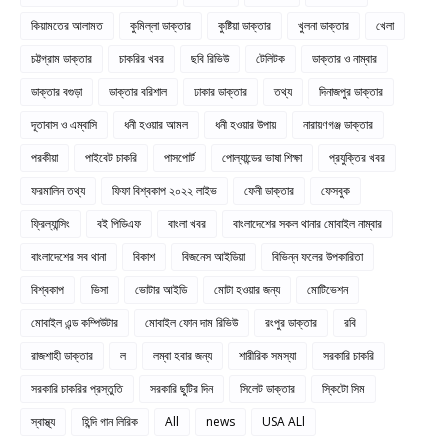
কিয়ামতের আলামত
কুমিল্লা ডাক্তার
কুষ্টিয়া ডাক্তার
খুলনা ডাক্তার
খেলা
চট্টগ্রাম ডাক্তার
চাকরির খবর
ছবি রিভিউ
টেলিটক
ডাক্তার ও নাম্বার
ডাক্তার বগুড়া
ডাক্তার বরিশাল
ঢাকার ডাক্তার
তথ্য
দিনাজপুর ডাক্তার
দূতাবাস ও এম্বাসি
ধনী হওয়ার আমল
ধনী হওয়ার উপায়
নারায়ণগঞ্জ ডাক্তার
পরকীয়া
পাইবেট চাকরি
পাসপোর্ট
পোল্যান্ডের ভাষা শিক্ষা
প্রযুক্তির খবর
ফরমালিন তথ্য
ফিফা বিশ্বকাপ ২০২২ লাইভ
ফেনী ডাক্তার
ফেসবুক
ফ্রিল্যান্সিং
বই পিডিএফ
বাংলা খবর
বাংলাদেশের সকল থানার মোবাইল নাম্বার
বাংলাদেশের সব থানা
বিকাশ
বিজনেস আইডিয়া
বিভিন্ন ফলের উপকারিতা
বিশ্বকাপ
ভিসা
ভোটার আইডি
মোটা হওয়ার জন্য
মোটিভেশন
মোবাইল এন্ড কম্পিউটার
মোবাইল ফোন দাম রিভিউ
রংপুর ডাক্তার
রবি
রাজশাহী ডাক্তার
ল
লম্বা হবার জন্য
শারীরিক সমস্যা
সরকারি চাকরি
সরকারি চাকরির প্রস্তুতি
সরকারি ছুটির দিন
সিলেট ডাক্তার
স্কিটো সিম
স্বাস্থ্য
হিন্দি গান লিরিক
All
news
USA ALl