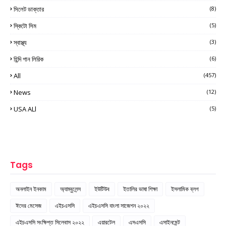
সিলেট ডাক্তার
(8)
স্কিটো সিম
(5)
স্বাস্থ্য
(3)
হিন্দি গান লিরিক
(6)
All
(457)
News
(12)
USA ALl
(5)
Tags
অনলাইন ইনকাম
অ্যাম্বুলেন্স
ইউটিউব
ইতালির ভাষা শিক্ষা
ইসলামিক ব্লগ
ঈদের মেসেজ
এইচএসসি
এইচএসসি বাংলা সাজেশন ২০২২
এইচএসসি সংক্ষিপ্ত সিলেবাস ২০২২
এয়ারটেল
এসএসসি
এসাইনমেন্ট