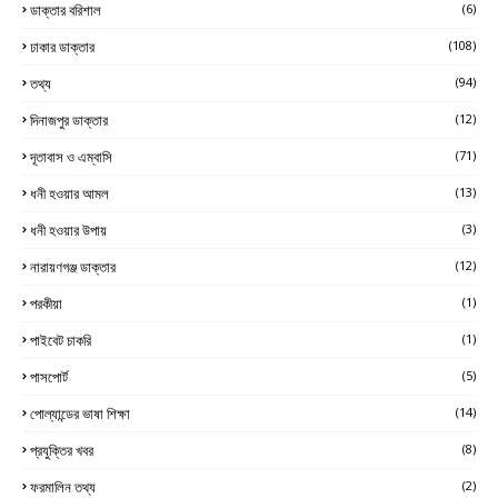
ডাক্তার বরিশাল
(6)
ঢাকার ডাক্তার
(108)
তথ্য
(94)
দিনাজপুর ডাক্তার
(12)
দূতাবাস ও এম্বাসি
(71)
ধনী হওয়ার আমল
(13)
ধনী হওয়ার উপায়
(3)
নারায়ণগঞ্জ ডাক্তার
(12)
পরকীয়া
(1)
পাইবেট চাকরি
(1)
পাসপোর্ট
(5)
পোল্যান্ডের ভাষা শিক্ষা
(14)
প্রযুক্তির খবর
(8)
ফরমালিন তথ্য
(2)