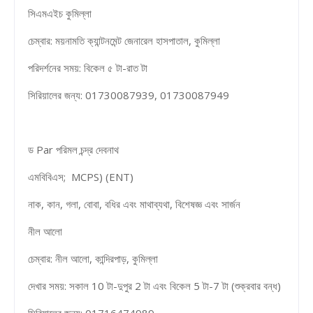
সিএমএইচ কুমিল্লা
চেম্বার: ময়নামতি ক্যান্টনমেন্ট জেনারেল হাসপাতাল, কুমিল্লা
পরিদর্শনের সময়: বিকেল ৫ টা-রাত টা
সিরিয়ালের জন্য: 01730087939, 01730087949
ড Par পরিমল চন্দ্র দেবনাথ
এমবিবিএস; MCPS) (ENT)
নাক, ​​কান, গলা, বোবা, বধির এবং মাথাব্যথা, বিশেষজ্ঞ এবং সার্জন
নীল আলো
চেম্বার: নীল আলো, কান্দিরপাড়, কুমিল্লা
দেখার সময়: সকাল 10 টা-দুপুর 2 টা এবং বিকেল 5 টা-7 টা (শুক্রবার বন্ধ)
সিরিয়ালের জন্য: 01716474989