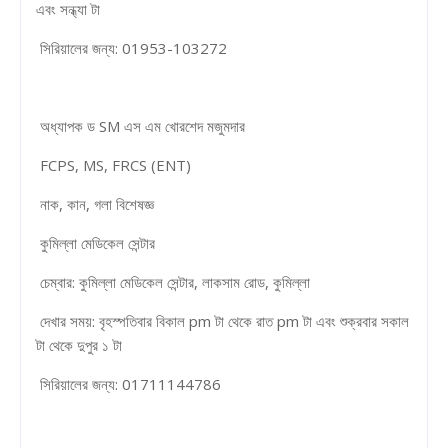
এবং সন্ধ্যা টা
সিরিয়ালের জন্য: 01953-103272
অধ্যাপক ড SM এস এম খোরশেদ মজুমদার
FCPS, MS, FRCS (ENT)
নাক, ​​কান, গলা বিশেষজ্ঞ
কুমিল্লা মেডিকেল সেন্টার
চেম্বার: কুমিল্লা মেডিকেল সেন্টার, লাকসাম রোড, কুমিল্লা
দেখার সময়: বৃহস্পতিবার বিকাল pm টা থেকে রাত pm টা এবং শুক্রবার সকাল
টা থেকে দুপুর ১ টা
সিরিয়ালের জন্য: 01711144786