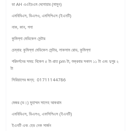
ডা AH এএইচএম দেলোয়ার (মামুন)
এমবিবিএস, ডিএলও, এমসিপিএস (ইএনটি)
নাক, ​​কান, গলা
কুমিল্লা মেডিকেল সেন্টার
চেম্বার: কুমিল্লা মেডিকেল সেন্টার, লাকসাম রোড, কুমিল্লা
পরিদর্শনের সময়: বিকেল ৫ টা-রাত pm টা, শুক্রবার সকাল ১১ টা এবং দুপুর ২
টা
সিরিয়ালের জন্য; 01711144786
মেজর (ড।) মুহাম্মদ সালেহ আকরাম
এমবিবিএস, ডিএলও, এফসিপিএস (ইএনটি)
ইএনটি এবং হেড নেক সার্জন