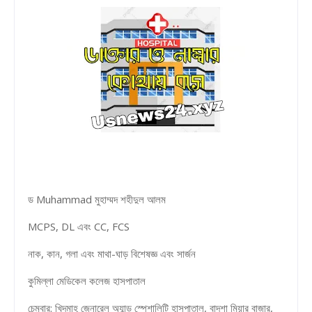
ড Muhammad মুহাম্মদ শহীদুল আলম
MCPS, DL এবং CC, FCS
নাক, ​​কান, গলা এবং মাথা-ঘাড় বিশেষজ্ঞ এবং সার্জন
কুমিল্লা মেডিকেল কলেজ হাসপাতাল
চেম্বার: খিদমাহ জেনারেল অ্যান্ড স্পেশালিটি হাসপাতাল, বাদশা মিয়ার বাজার,