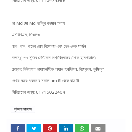
ডা Md মো Md হাবিবুর রহমান পলাশ
এমবিবিএস, ডিএলও
নাক, ​​কান, ঘাড়ের রোগ বিশেষজ্ঞ এবং হেড-নেক সার্জন
বঙ্গবন্ধু শেখ মুজিব মেডিকেল বিশ্ববিদ্যালয় (পিজি হাসপাতাল)
চেম্বার: হিউম্যান ডায়াগনস্টিক অ্যান্ড হসপিটাল, রিস্কোস, কুমিল্লা
দেখার সময়: শুক্রবার সকাল am টা থেকে রাত টা
সিরিয়ালের জন্য: 01715022404
কুমিল্লা ডাক্তার