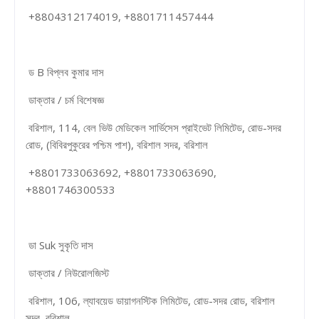
+8804312174019, +8801711457444
ড B বিপ্লব কুমার দাস
ডাক্তার / চর্ম বিশেষজ্ঞ
বরিশাল, 114, বেল ভিউ মেডিকেল সার্ভিসেস প্রাইভেট লিমিটেড, রোড-সদর
রোড, (বিবিরপুকুরের পশ্চিম পাশ), বরিশাল সদর, বরিশাল
+8801733063692, +8801733063690,
+8801746300533
ডা Suk সুকৃতি দাস
ডাক্তার / নিউরোলজিস্ট
বরিশাল, 106, ল্যাবয়েড ডায়াগনস্টিক লিমিটেড, রোড-সদর রোড, বরিশাল
সদর, বরিশাল