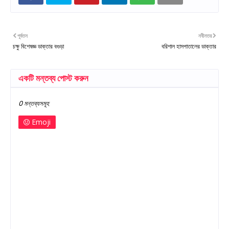
পূর্বতন
নবীনতর
চক্ষু বিশেষজ্ঞ ডাক্তার বগুড়া
বরিশাল হাসপাতালের ডাক্তার
একটি মন্তব্য পোস্ট করুন
0 মন্তব্যসমূহ
Emoji