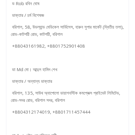
ড Rob রবিন ঘোষ
ডাক্তার / চর্ম বিশেষজ্ঞ
বরিশাল, 58, উডল্যান্ড মেডিকেল সার্ভিসেস, হারুন সুপার মার্কেট (দ্বিতীয় তলা),
রোড-কাটপট্টি রোড, কাটপট্টি, বরিশাল
+88043161982, +8801752901408
ডা Md মো। আব্দুল হামিদ শেখ
ডাক্তার / অন্যান্য ডাক্তার
বরিশাল, 135, সাউথ অ্যাপোলো ডায়াগনস্টিক কমপ্লেক্স প্রাইভেট লিমিটেড,
রোড-সদর রোড, বরিশাল সদর, বরিশাল
+8804312174019, +8801711457444