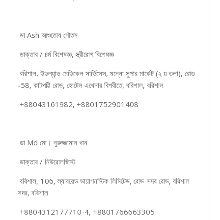
ডা Ash আশুতোষ গৌতম
ডাক্তার / চর্ম বিশেষজ্ঞ, স্ত্রীরোগ বিশেষজ্ঞ
বরিশাল, উডল্যান্ড মেডিকেল সার্ভিসেস, মন্নো সুপার মার্কেট (২ য় তলা), রোড
-58, কাটপট্টি রোড, হোটেল এথেনার বিপরীতে, বরিশাল, বরিশাল
+88043161982, +8801752901408
ডা Md মো। নুরুজ্জামান খান
ডাক্তার / নিউরোলজিস্ট
বরিশাল, 106, ল্যাবয়েড ডায়াগনস্টিক লিমিটেড, রোড-সদর রোড, বরিশাল
সদর, বরিশাল
+8804312177710-4, +8801766663305