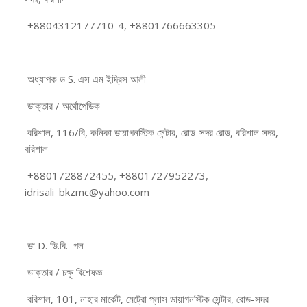
+8804312177710-4, +8801766663305
অধ্যাপক ড S. এস এম ইদ্রিস আলী
ডাক্তার / অর্থোপেডিক
বরিশাল, 116/বি, কনিকা ডায়াগনস্টিক সেন্টার, রোড-সদর রোড, বরিশাল সদর,
বরিশাল
+8801728872455, +8801727952273,
idrisali_bkzmc@yahoo.com
ডা D. ডি.বি. পল
ডাক্তার / চক্ষু বিশেষজ্ঞ
বরিশাল, 101, নাহার মার্কেট, মেট্রো প্লাস ডায়াগনস্টিক সেন্টার, রোড-সদর