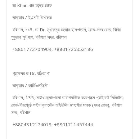
ডা Khan খান আব্দুর রউফ
ডাক্তার / ইএনটি বিশেষজ্ঞ
বরিশাল, ১১3, ডা Dr. মুখলেসুর রহমান হাসপাতাল, রোড-সদর রোড, বিবির
পুকুরের পূর্ব পাশ, বরিশাল সদর, বরিশাল
+8801772704904, +8801725852186
প্রফেসর ড Dr. রঞ্জিত খা
ডাক্তার / কার্ডিওলজিস্ট
বরিশাল, 135, সাউথ অ্যাপোলো ডায়াগনস্টিক কমপ্লেক্স প্রাইভেট লিমিটেড,
রোড-বীরশ্রেষ্ঠ শহীদ ক্যাপ্টেন মহিউদ্দিন জাহাঙ্গীর সারক (সদর রোড), বরিশাল
সদর, বরিশাল
+8804312174019, +8801711457444