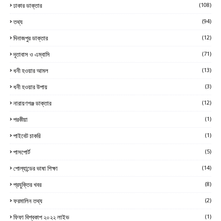
ঢাকার ডাক্তার
(108)
তথ্য
(94)
দিনাজপুর ডাক্তার
(12)
দূতাবাস ও এম্বাসি
(71)
ধনী হওয়ার আমল
(13)
ধনী হওয়ার উপায়
(3)
নারায়ণগঞ্জ ডাক্তার
(12)
পরকীয়া
(1)
পাইবেট চাকরি
(1)
পাসপোর্ট
(5)
পোল্যান্ডের ভাষা শিক্ষা
(14)
প্রযুক্তির খবর
(8)
ফরমালিন তথ্য
(2)
ফিফা বিশ্বকাপ ২০২২ লাইভ
(1)