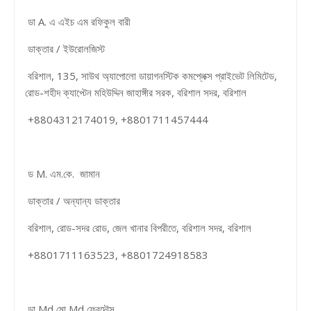
ডা A. এ এইচ এম রফিকুল বারী
ডাক্তার / ইউরোলজিস্ট
বরিশাল, 135, সাউথ অ্যাপোলো ডায়াগনস্টিক কমপ্লেক্স প্রাইভেট লিমিটেড,
রোড-শহীদ ক্যাপ্টেন মহিউদ্দিন জাহাঙ্গীর সরক, বরিশাল সদর, বরিশাল
+8804312174019, +8801711457444
ড M. এম.কে. জামান
ডাক্তার / অন্যান্য ডাক্তার
বরিশাল, রোড-সদর রোড, জেল খানার বিপরীতে, বরিশাল সদর, বরিশাল
+8801711163523, +8801724918583
ডা Md মো Md ফেরদৌস