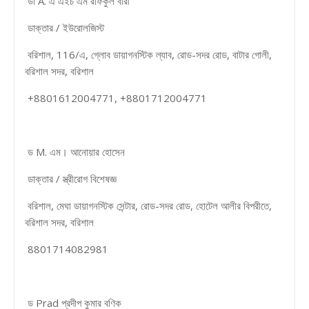
ডা A. এ এইচ এম রফিকুল বারী
ডাক্তার / ইউরোলজিস্ট
বরিশাল, 116/এ, গ্লোব ডায়াগনস্টিক ল্যাব, রোড-সদর রোড, বাটার গোলী,
বরিশাল সদর, বরিশাল
+8801612004771, +8801712004771
ড M. এম। আনোয়ার হোসেন
ডাক্তার / স্ত্রীরোগ বিশেষজ্ঞ
বরিশাল, মেঘা ডায়াগনস্টিক সেন্টার, রোড-সদর রোড, হোটেল আলীর বিপরীতে,
বরিশাল সদর, বরিশাল
8801714082981
ড Prad প্রদীপ কুমার বণিক