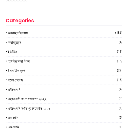
Categories
অনলাইন ইনকাম
(186)
অ্যাম্বুলেন্স
(4)
ইউটিউব
(19)
ইতালির ভাষা শিক্ষা
(15)
ইসলামিক ব্লগ
(22)
ঈদের মেসেজ
(15)
এইচএসসি
(4)
এইচএসসি বাংলা সাজেশন ২০২২
(4)
এইচএসসি সংক্ষিপ্ত সিলেবাস ২০২২
(1)
এয়ারটেল
(5)
এসএসসি
(1)