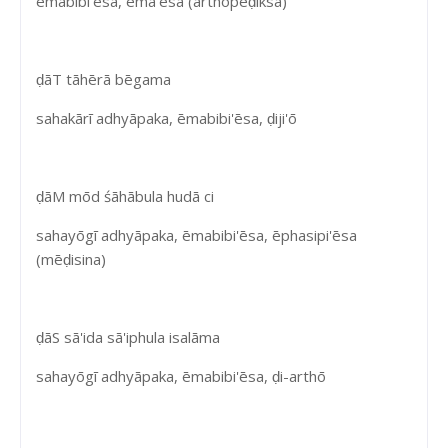
ēmabibi'ēsa, ēma'ēsa (arthōpēḍiksa)
ḍāT tāhērā bēgama
sahakārī adhyāpaka, ēmabibi'ēsa, ḍiji'ō
ḍāM mōd śāhābula hudā ci
sahayōgī adhyāpaka, ēmabibi'ēsa, ēphasipi'ēsa
(mēḍisina)
ḍāS sā'ida sā'iphula isalāma
sahayōgī adhyāpaka, ēmabibi'ēsa, ḍi-arthō