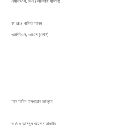
এমবিবিএস, ডিএ (কার্ডিয়াক সার্জারি)
ডা Sha শাফিয়া আলম
এমবিবিএস, এমএস (কোর্স)
আল আমিন হাসপাতাল চট্টগ্রাম
ড Am আমিমুল আহসান তানভীর