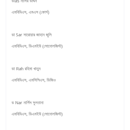
ডাas নাসির উদ্দিন
এমবিবিএস, এমএস (কোর্স)
ডা Sar সারোয়ার জাহান জুলি
এমবিবিএস, ডিএমইউ (সোনোলজিস্ট)
ডা Rah রহিমা খাতুন
এমবিবিএস, এমসিপিএস, ডিজিও
ড Nar নার্গিস সুলতানা
এমবিবিএস, ডিএমইউ (সোনোলজিস্ট)