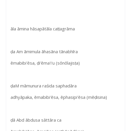
āla āmina hāsapātāla caṭṭagrāma
ḍa Am āmimula āhasāna tānabhīra
ēmabibi'ēsa, ḍi'ēma'i'u (sōnōlajisṭa)
ḍaM māmunura raśida saphadāra
adhyāpaka, ēmabibi'ēsa, ēphasipi'ēsa (mēḍisina)
ḍā Abd ābdusa sāttāra ca