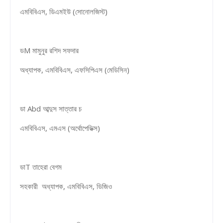
এমবিবিএস, ডিএমইউ (সোনোলজিস্ট)
ডM মামুনুর রশিদ সফদার
অধ্যাপক, এমবিবিএস, এফসিপিএস (মেডিসিন)
ডা Abd আব্দুস সাত্তার চ
এমবিবিএস, এমএস (অর্থোপেডিক্স)
ডাT তাহেরা বেগম
সহকারী অধ্যাপক, এমবিবিএস, ডিজিও