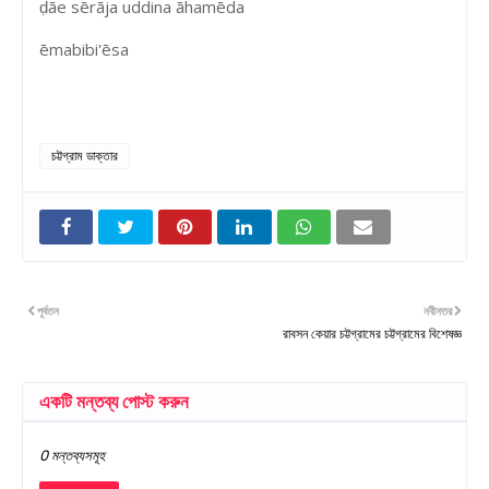
ḍāe sērāja uddina āhamēda
ēmabibi'ēsa
চট্টগ্রাম ডাক্তার
পূর্বতন
নবীনতর
রাবসন কেয়ার চট্টগ্রামের চট্টগ্রামের বিশেষজ্ঞ
একটি মন্তব্য পোস্ট করুন
0 মন্তব্যসমূহ