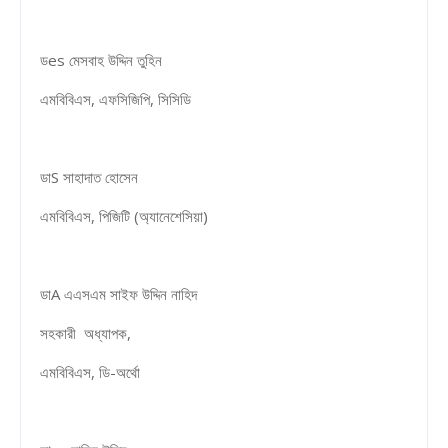
ডes মেসবাহ উদ্দিন তুহিন
এমবিবিএস, এফসিজিপি, সিসিডি
ডাS সাহাদাত হোসেন
এমবিবিএস, পিজিটি (অ্যানেশেসিয়া)
ডাA এএসএম সাইফ উদ্দিন নাহিদ
সহকারী অধ্যাপক,
এমবিবিএস, ডি-অর্থো