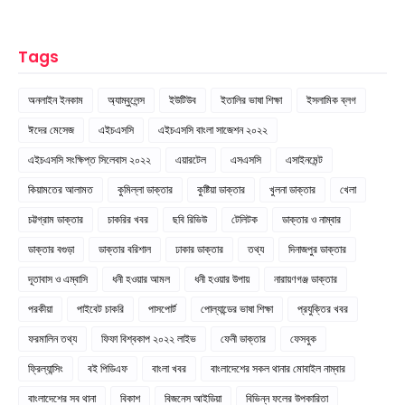
Tags
অনলাইন ইনকাম
অ্যাম্বুলেন্স
ইউটিউব
ইতালির ভাষা শিক্ষা
ইসলামিক ব্লগ
ঈদের মেসেজ
এইচএসসি
এইচএসসি বাংলা সাজেশন ২০২২
এইচএসসি সংক্ষিপ্ত সিলেবাস ২০২২
এয়ারটেল
এসএসসি
এসাইনমেন্ট
কিয়ামতের আলামত
কুমিল্লা ডাক্তার
কুষ্টিয়া ডাক্তার
খুলনা ডাক্তার
খেলা
চট্টগ্রাম ডাক্তার
চাকরির খবর
ছবি রিভিউ
টেলিটক
ডাক্তার ও নাম্বার
ডাক্তার বগুড়া
ডাক্তার বরিশাল
ঢাকার ডাক্তার
তথ্য
দিনাজপুর ডাক্তার
দূতাবাস ও এম্বাসি
ধনী হওয়ার আমল
ধনী হওয়ার উপায়
নারায়ণগঞ্জ ডাক্তার
পরকীয়া
পাইবেট চাকরি
পাসপোর্ট
পোল্যান্ডের ভাষা শিক্ষা
প্রযুক্তির খবর
ফরমালিন তথ্য
ফিফা বিশ্বকাপ ২০২২ লাইভ
ফেনী ডাক্তার
ফেসবুক
ফ্রিল্যান্সিং
বই পিডিএফ
বাংলা খবর
বাংলাদেশের সকল থানার মোবাইল নাম্বার
বাংলাদেশের সব থানা
বিকাশ
বিজনেস আইডিয়া
বিভিন্ন ফলের উপকারিতা