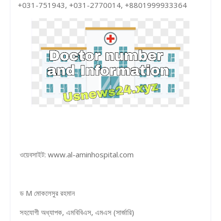
+031-751943, +031-2770014, +8801999933364
ওয়েবসাইট: www.al-aminhospital.com
ড M মোকলেসুর রহমান
সহযোগী অধ্যাপক, এমবিবিএস, এমএস (সার্জারি)