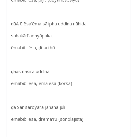
ḍāA ē'ēsa'ēma sā'ipha uddina nāhida
sahakārī adhyāpaka,
ēmabibi'ēsa, ḍi-arthō
ḍāas nāsira uddina
ēmabibi'ēsa, ēma'ēsa (kōrsa)
ḍā Sar sārōẏāra jāhāna juli
ēmabibi'ēsa, ḍi'ēma'i'u (sōnōlajisṭa)