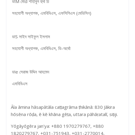
ডাM মোd শাহাবুল হুদা চি
সহযোগী অধ্যাপক, এমবিবিএস, এফসিপিএস (মেডিসিন)
ডাS সাইদ সাইফুল ইসলাম
সহযোগী অধ্যাপক, এমবিবিএস, ডি-অর্থো
ডাe সেরাজ উদ্দিন আহমেদ
এমবিবিএস
Āla āmina hāsapātāla caṭṭagrāma ṭhikānā: 830 Jākira
hōsēna rōḍa, ē kē khāna gēṭa, uttara pāhāṛatalī, siṭiji.
Yōgāyōgēra jan'ya: +880 1970279767, +880
1820279767, +031-751943, +031-2770014,