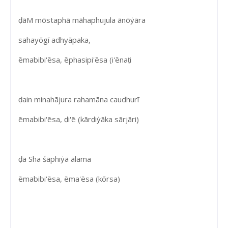
ḍāM mōstaphā māhaphujula ānōẏāra
sahayōgī adhyāpaka,
ēmabibi'ēsa, ēphasipi'ēsa (i'ēnaṭi
ḍain minahājura rahamāna caudhurī
ēmabibi'ēsa, ḍi'ē (kārḍiẏāka sārjāri)
ḍā Sha śāphiẏā ālama
ēmabibi'ēsa, ēma'ēsa (kōrsa)