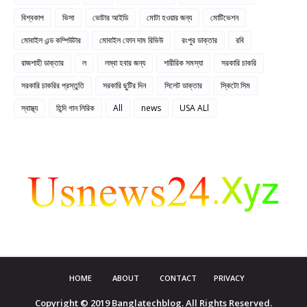
বিশ্বকাপ
ভিসা
ভোটার আইডি
মোটা হওয়ার জন্য
মোটিভেশন
মোবাইল এন্ড কম্পিউটার
মোবাইল ফোন দাম রিভিউ
রংপুর ডাক্তার
রবি
রাজশাহী ডাক্তার
ল
লম্বা হবার জন্য
শারীরিক সমস্যা
সরকারি চাকরি
সরকারি চাকরির প্রস্তুতি
সরকারি ছুটির দিন
সিলেট ডাক্তার
স্কিটো সিম
স্বাস্থ্য
হিন্দি গান লিরিক
All
news
USA ALl
HOME
ABOUT
CONTACT
PRIVACY
Copyright © 2019 Banglatechblog. All Rights Reserved.