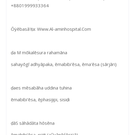
+8801999933364
Ōẏēbasā'iṭa: Www.Al-aminhospital.Com
ḍa M mōkalēsura rahamāna
sahayōgī adhyāpaka, ēmabibi'ēsa, ēma'ēsa (sārjāri)
ḍaes mēsabāha uddina tuhina
ēmabibi'ēsa, ēphasijipi, sisiḍi
ḍāS sāhādāta hōsēna
ēmabibi'ēsa, pijiṭi (ayānēśēsiẏā)