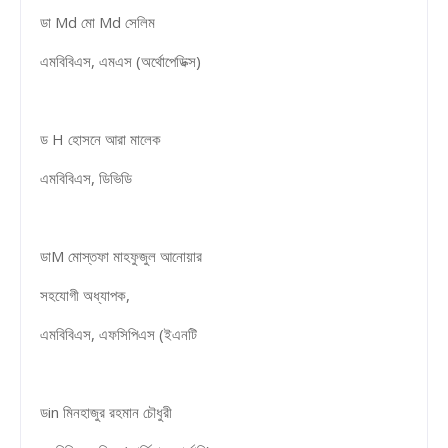
ডা Md মো Md সেলিম
এমবিবিএস, এমএস (অর্থোপেডিক্স)
ড H হোসনে আরা মালেক
এমবিবিএস, ডিভিডি
ডাM মোস্তফা মাহফুজুল আনোয়ার
সহযোগী অধ্যাপক,
এমবিবিএস, এফসিপিএস (ইএনটি
ডin মিনহাজুর রহমান চৌধুরী