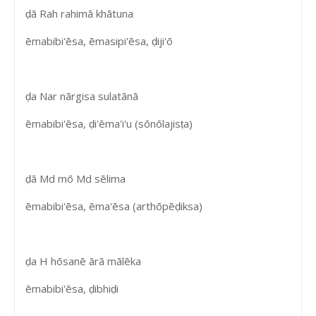
ḍā Rah rahimā khātuna
ēmabibi'ēsa, ēmasipi'ēsa, ḍiji'ō
ḍa Nar nārgisa sulatānā
ēmabibi'ēsa, ḍi'ēma'i'u (sōnōlajisṭa)
ḍā Md mō Md sēlima
ēmabibi'ēsa, ēma'ēsa (arthōpēḍiksa)
ḍa H hōsanē ārā mālēka
ēmabibi'ēsa, ḍibhiḍi