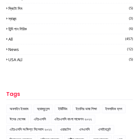
স্কিটো সিম
(5)
স্বাস্থ্য
(3)
হিন্দি গান লিরিক
(6)
All
(457)
News
(12)
USA ALl
(5)
Tags
অনলাইন ইনকাম
অ্যাম্বুলেন্স
ইউটিউব
ইতালির ভাষা শিক্ষা
ইসলামিক ব্লগ
ঈদের মেসেজ
এইচএসসি
এইচএসসি বাংলা সাজেশন ২০২২
এইচএসসি সংক্ষিপ্ত সিলেবাস ২০২২
এয়ারটেল
এসএসসি
এসাইনমেন্ট