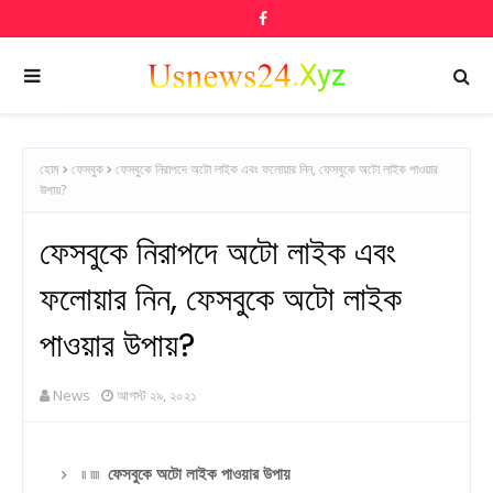
হোম
ফেসবুক
ফেসবুকে নিরাপদে অটো লাইক এবং ফলোয়ার নিন, ফেসবুকে অটো লাইক পাওয়ার
উপায়?
ফেসবুকে নিরাপদে অটো লাইক এবং
ফলোয়ার নিন, ফেসবুকে অটো লাইক
পাওয়ার উপায়?
News
আগস্ট ২৯, ২০২১
৷৷ ৷৷৷৷
ফেসবুকে অটো লাইক পাওয়ার উপায়