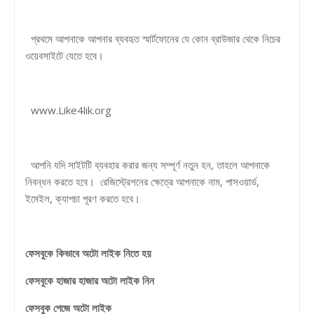
প্রথমে আপনাকে আপনার ব্যবহৃত স্মার্টফোনের যে কোন ব্রাউজার থেকে নিচের
ওয়েবসাইটে যেতে হবে।
www.Like4lik.org
আপনি যদি সাইটটি ব্যবহার করার জন্য সম্পূর্ণ নতুন হন, তাহলে আপনাকে
নিবন্ধন করতে হবে। রেজিস্ট্রেশনের ক্ষেত্রে আপনাকে নাম, পাসওয়ার্ড,
ইমেইল, ক্যাপচা পূরণ করতে হবে।
ফেসবুকে কিভাবে অটো লাইক নিতে হয়
ফেসবুকে হাজার হাজার অটো লাইক নিন
ফেসবুক পেজে অটো লাইক