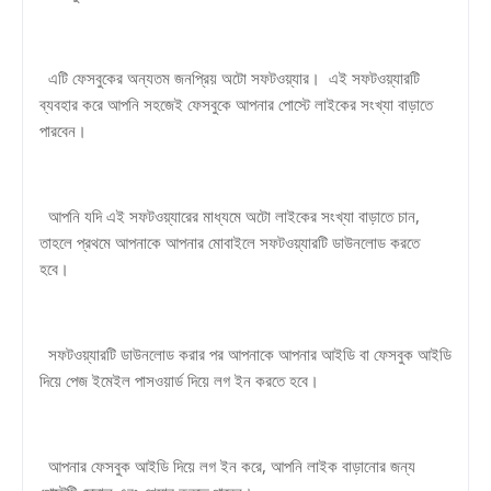
এটি ফেসবুকের অন্যতম জনপ্রিয় অটো সফটওয়্যার। এই সফটওয়্যারটি
ব্যবহার করে আপনি সহজেই ফেসবুকে আপনার পোস্টে লাইকের সংখ্যা বাড়াতে
পারবেন।
আপনি যদি এই সফটওয়্যারের মাধ্যমে অটো লাইকের সংখ্যা বাড়াতে চান,
তাহলে প্রথমে আপনাকে আপনার মোবাইলে সফটওয়্যারটি ডাউনলোড করতে
হবে।
সফটওয়্যারটি ডাউনলোড করার পর আপনাকে আপনার আইডি বা ফেসবুক আইডি
দিয়ে পেজ ইমেইল পাসওয়ার্ড দিয়ে লগ ইন করতে হবে।
আপনার ফেসবুক আইডি দিয়ে লগ ইন করে, আপনি লাইক বাড়ানোর জন্য