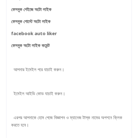
ফেসবুক পেইজে অটো লাইক
ফেসবুক পোস্টে অটো লাইক
facebook auto liker
ফেসবুক অটো লাইক কমেন্ট
আপনার ইমেইল পরে যাচাই করুন।
ইমেইল আইডি কোড যাচাই করুন।
এরপর আপনাকে হোম পেজে বিজ্ঞাপন ও ম্যানেজ টাস্ক নামের অপশনে ক্লিক
করতে হবে।