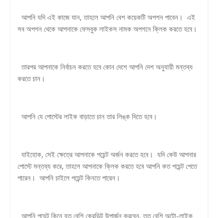
আপনি যদি এই কাজে যান, তাহলে আপনি বেশ কয়েকটি অপশন পাবেন। এই
সব অপশন থেকে আপনাকে ফেসবুক লাইকস নামক অপশনে ক্লিক করতে হবে।
তারপর আপনাকে নির্বাচন করতে হবে কোন দেশে আপনি দেশ অনুযায়ী মন্তব্য
করতে চান।
আপনি যে পোস্টের লাইক বাড়াতে চান তার লিঙ্ক দিতে হবে।
যাইহোক, সেই ক্ষেত্রে আপনাকে পয়েন্ট অর্জন করতে হবে। যদি কেউ আপনার
পোস্টে মন্তব্য করে, তাহলে আপনাকে ক্লিক করতে হবে আপনি কত পয়েন্ট পেতে
পারেন। আপনি চাইলে পয়েন্ট কিনতে পারেন।
আপনি পয়েন্ট কিনে যত বেশি ক্রেডিট উপার্জন করবেন, তত বেশি অটো-লাইক