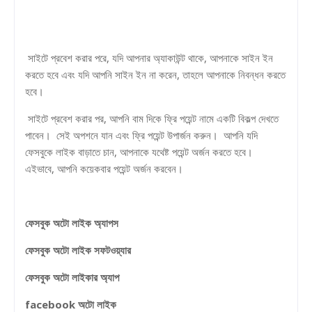
সাইটে প্রবেশ করার পরে, যদি আপনার অ্যাকাউন্ট থাকে, আপনাকে সাইন ইন
করতে হবে এবং যদি আপনি সাইন ইন না করেন, তাহলে আপনাকে নিবন্ধন করতে
হবে।
সাইটে প্রবেশ করার পর, আপনি বাম দিকে ফ্রি পয়েন্ট নামে একটি বিকল্প দেখতে
পাবেন। সেই অপশনে যান এবং ফ্রি পয়েন্ট উপার্জন করুন। আপনি যদি
ফেসবুকে লাইক বাড়াতে চান, আপনাকে যথেষ্ট পয়েন্ট অর্জন করতে হবে।
এইভাবে, আপনি কয়েকবার পয়েন্ট অর্জন করবেন।
ফেসবুক অটো লাইক অ্যাপস
ফেসবুক অটো লাইক সফটওয়্যার
ফেসবুক অটো লাইকার অ্যাপ
facebook অটো লাইক