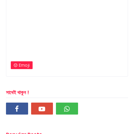
Emoji
সাথেই থাকুন !