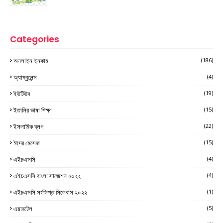
Categories
অনলাইন ইনকাম
(186)
অ্যাম্বুলেন্স
(4)
ইউটিউব
(19)
ইতালির ভাষা শিক্ষা
(15)
ইসলামিক ব্লগ
(22)
ঈদের মেসেজ
(15)
এইচএসসি
(4)
এইচএসসি বাংলা সাজেশন ২০২২
(4)
এইচএসসি সংক্ষিপ্ত সিলেবাস ২০২২
(1)
এয়ারটেল
(5)