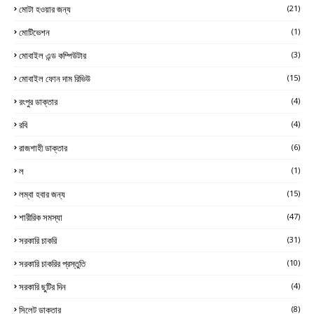
মোটা হওয়ার জন্য
(21)
মোটিভেশন
(1)
মোবাইল এন্ড কম্পিউটার
(3)
মোবাইল ফোন দাম রিভিউ
(15)
রংপুর ডাক্তার
(4)
রবি
(4)
রাজশাহী ডাক্তার
(6)
ল
(1)
লম্বা হবার জন্য
(15)
শারীরিক সমস্যা
(47)
সরকারি চাকরি
(31)
সরকারি চাকরির প্রস্তুতি
(10)
সরকারি ছুটির দিন
(4)
সিলেট ডাক্তার
(8)