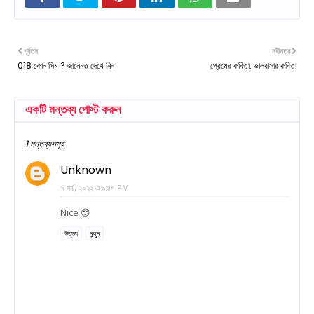
পূর্বতন
নবীনতর
018 কোন সিম ? জানেনত দেখে নিন
প্রেমের কবিতা: ভালবাসার কবিতা
একটি মন্তব্য পোস্ট করুন
1 মন্তব্যসমূহ
Unknown
৯ মার্চ, ২০২২ এ ৯:৪৭ PM
Nice 😍
উত্তর
মুছুন