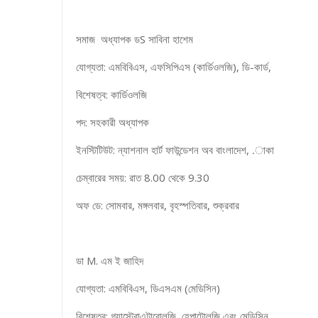
সমাজ অধ্যাপক ডS সাবিনা হাশেম
যোগ্যতা: এমবিবিএস, এফসিপিএস (কার্ডিওলজি), ডি-কার্ড,
বিশেষত্ব: কার্ডিওলজি
পদ: সহকারী অধ্যাপক
ইনস্টিটিউট: ন্যাশনাল হার্ট ফাউন্ডেশন অব বাংলাদেশ, .াকা
চেম্বারের সময়: রাত 8.00 থেকে 9.30
অফ ডে: সোমবার, মঙ্গলবার, বৃহস্পতিবার, শুক্রবার
ডা M. এম ই জাহিদ
যোগ্যতা: এমবিবিএস, ডিএসএম (মেডিসিন)
বিশেষত্ব: গ্যাস্ট্রোএন্টারোলজি, হেপাটোলজি এবং মেডিসিন