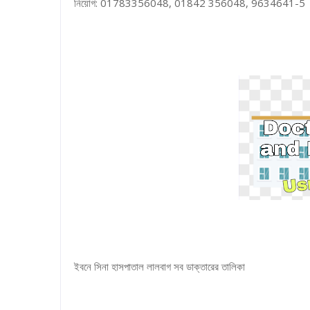
নিয়োগ: 01783356048, 01842 356048, 9634641-5
ইবনে সিনা হাসপাতাল লালবাগ সব ডাক্তারের তালিকা