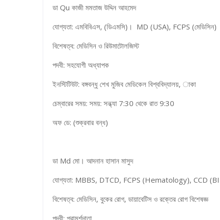
ডা Qu কাজী মমতাজ উদ্দিন আহমেদ
যোগ্যতা: এমবিবিএস, (ডিএমসি)। MD (USA), FCPS (মেডিসিন)
বিশেষত্ব: মেডিসিন ও রিউমাটোলজিস্ট
পদবী: সহযোগী অধ্যাপক
ইনস্টিটিউট: বঙ্গবন্ধু শেখ মুজিব মেডিকেল বিশ্ববিদ্যালয়, াকা
চেম্বারের সময়: সময়: সন্ধ্যা 7:30 থেকে রাত 9:30
অফ ডে: (শুক্রবার বন্ধ)
ডা Md মো। আদনান হাসান মাসুদ
যোগ্যতা: MBBS, DTCD, FCPS (Hematology), CCD (
বিশেষত্ব: মেডিসিন, বুকের রোগ, ডায়াবেটিস ও রক্তের রোগ বিশেষজ্ঞ
পদবী: পরামর্শদাতা