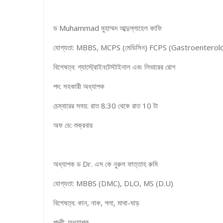
ড Muhammad মুহাম্মদ আব্দুল্লাহেল কাফি
যোগ্যতা: MBBS, MCPS (মেডিসিন) FCPS (Gastroenterol
বিশেষত্ব: গ্যাস্ট্রোইনটেস্টাইনাল এবং লিভারের রোগ
পদ: সহকারী অধ্যাপক
চেম্বারের সময়: রাত 8:30 থেকে রাত 10 টা
অফ ডে: শুক্রবার
অধ্যাপক ড Dr. এস কে নুরুল ফাত্তাহ রুমি
যোগ্যতা: MBBS (DMC), DLO, MS (D.U)
বিশেষত্ব: কান, নাক, গলা, মাথা-ঘাড়
পদবী: অধ্যাপক