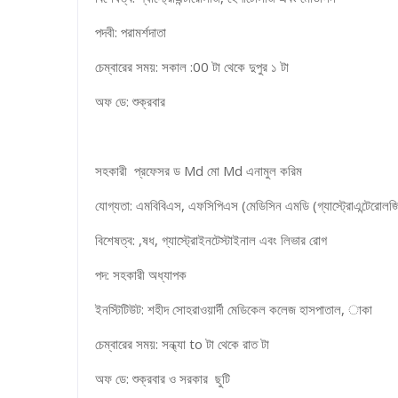
পদবী: পরামর্শদাতা
চেম্বারের সময়: সকাল :00 টা থেকে দুপুর ১ টা
অফ ডে: শুক্রবার
সহকারী প্রফেসর ড Md মো Md এনামুল করিম
যোগ্যতা: এমবিবিএস, এফসিপিএস (মেডিসিন এমডি (গ্যাস্ট্রোএন্টেরোলজ
বিশেষত্ব: ,ষধ, গ্যাস্ট্রোইনটেস্টাইনাল এবং লিভার রোগ
পদ: সহকারী অধ্যাপক
ইনস্টিটিউট: শহীদ সোহরাওয়ার্দী মেডিকেল কলেজ হাসপাতাল, াকা
চেম্বারের সময়: সন্ধ্যা to টা থেকে রাত টা
অফ ডে: শুক্রবার ও সরকার ছুটি