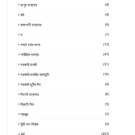
রংপুর ডাক্তার
(4)
রবি
(4)
রাজশাহী ডাক্তার
(6)
ল
(1)
লম্বা হবার জন্য
(15)
শারীরিক সমস্যা
(47)
সরকারি চাকরি
(31)
সরকারি চাকরির প্রস্তুতি
(10)
সরকারি ছুটির দিন
(4)
সিলেট ডাক্তার
(8)
স্কিটো সিম
(5)
স্বাস্থ্য
(3)
হিন্দি গান লিরিক
(6)
All
(457)