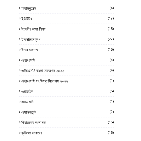
অ্যাম্বুলেন্স
(4)
ইউটিউব
(19)
ইতালির ভাষা শিক্ষা
(15)
ইসলামিক ব্লগ
(22)
ঈদের মেসেজ
(15)
এইচএসসি
(4)
এইচএসসি বাংলা সাজেশন ২০২২
(4)
এইচএসসি সংক্ষিপ্ত সিলেবাস ২০২২
(1)
এয়ারটেল
(5)
এসএসসি
(1)
এসাইনমেন্ট
(2)
কিয়ামতের আলামত
(15)
কুমিল্লা ডাক্তার
(15)