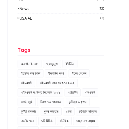
News
(12)
USA ALl
(5)
Tags
অনলাইন ইনকাম
অ্যাম্বুলেন্স
ইউটিউব
ইতালির ভাষা শিক্ষা
ইসলামিক ব্লগ
ঈদের মেসেজ
এইচএসসি
এইচএসসি বাংলা সাজেশন ২০২২
এইচএসসি সংক্ষিপ্ত সিলেবাস ২০২২
এয়ারটেল
এসএসসি
এসাইনমেন্ট
কিয়ামতের আলামত
কুমিল্লা ডাক্তার
কুষ্টিয়া ডাক্তার
খুলনা ডাক্তার
খেলা
চট্টগ্রাম ডাক্তার
চাকরির খবর
ছবি রিভিউ
টেলিটক
ডাক্তার ও নাম্বার