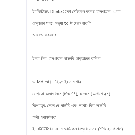
ইনস্টিটিউট: Dhakaাকা মেডিকেল কলেজ হাসপাতাল, াকা
চেম্বারের সময়: সন্ধ্যা to টা থেকে রাত টা
অফ ডে: শুক্রবার
ইবনে সিনা হাসপাতাল ধানমন্ডি ডাক্তারের তালিকা
ডা Md মো। শহিদুল ইসলাম খান
যোগ্যতা: এমবিবিএস (ডিএমসি), এমএস (অর্থোপেডিক্স)
বিশেষত্ব: মেরুদণ্ড সার্জারি এবং অর্থোপেডিক সার্জারি
পদবী: পরামর্শদাতা
ইনস্টিটিউট: বিএসএম মেডিকেল বিশ্ববিদ্যালয় (পিজি হাসপাতাল)