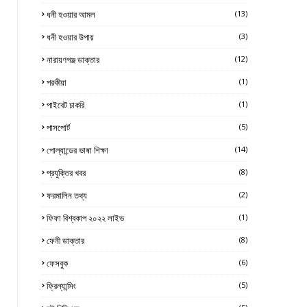
ধনী হওয়ার আমল
(13)
ধনী হওয়ার উপায়
(3)
নারায়ণগঞ্জ ডাক্তার
(12)
পরকীয়া
(1)
পাইবেট চাকরি
(1)
পাসপোর্ট
(5)
পোল্যান্ডের ভাষা শিক্ষা
(14)
প্রযুক্তির খবর
(8)
ফরমালিন তথ্য
(2)
ফিফা বিশ্বকাপ ২০২২ লাইভ
(1)
ফেনী ডাক্তার
(8)
ফেসবুক
(6)
ফ্রিল্যান্সিং
(5)