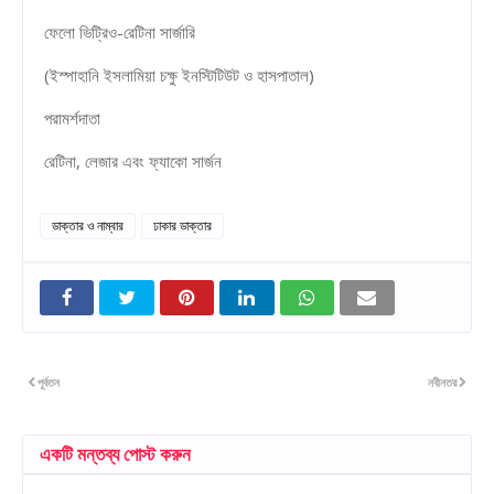
ফেলো ভিট্রিও-রেটিনা সার্জারি
(ইস্পাহানি ইসলামিয়া চক্ষু ইনস্টিটিউট ও হাসপাতাল)
পরামর্শদাতা
রেটিনা, লেজার এবং ফ্যাকো সার্জন
ডাক্তার ও নাম্বার
ঢাকার ডাক্তার
পূর্বতন
নবীনতর
একটি মন্তব্য পোস্ট করুন