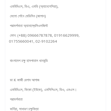
এমবিবিএস, ডিএ, এমডি (অ্যানেশেসিয়া),
ফেলো পেইন মেডিসিন (জাপান)
পরামর্শদাতা অ্যানাস্থেসিওলজিস্ট
ফোন: (+88) 09666787878, 01916629999,
01755660041, 02-9102264
বাংলাদেশ চক্ষু হাসপাতাল ধানমন্ডি
ডা K কাজী রেশাদ আগাজ
এমবিবিএস, ফিকো (ইউকে), এমসিপিএস, ডিও, এমএস।
পরামর্শদাতা
কর্নিয়া, সাধারণ চক্ষুবিদ্যা