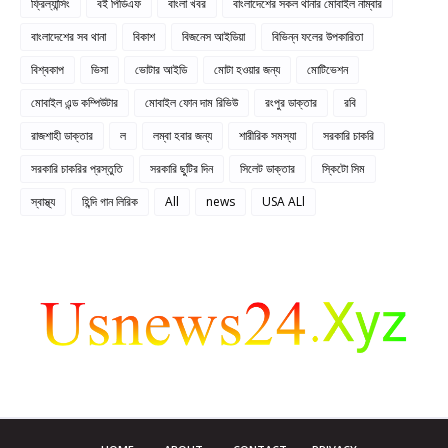
ফ্রিল্যান্সিং
বই পিডিএফ
বাংলা খবর
বাংলাদেশের সকল থানার মোবাইল নাম্বার
বাংলাদেশের সব থানা
বিকাশ
বিজনেস আইডিয়া
বিভিন্ন ফলের উপকারিতা
বিশ্বকাপ
ভিসা
ভোটার আইডি
মোটা হওয়ার জন্য
মোটিভেশন
মোবাইল এন্ড কম্পিউটার
মোবাইল ফোন দাম রিভিউ
রংপুর ডাক্তার
রবি
রাজশাহী ডাক্তার
ল
লম্বা হবার জন্য
শারীরিক সমস্যা
সরকারি চাকরি
সরকারি চাকরির প্রস্তুতি
সরকারি ছুটির দিন
সিলেট ডাক্তার
স্কিটো সিম
স্বাস্থ্য
হিন্দি গান লিরিক
All
news
USA ALl