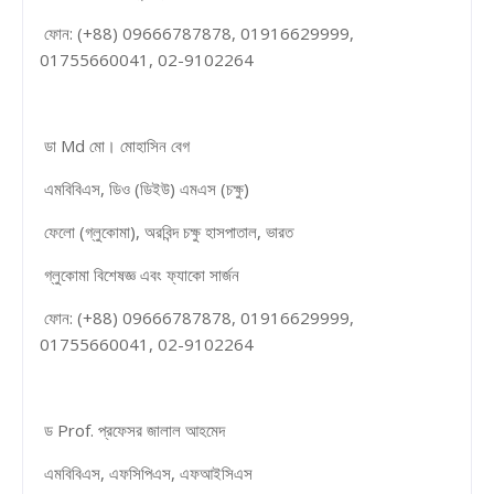
ফোন: (+88) 09666787878, 01916629999,
01755660041, 02-9102264
ডা Md মো। মোহাসিন বেগ
এমবিবিএস, ডিও (ডিইউ) এমএস (চক্ষু)
ফেলো (গ্লুকোমা), অরবিন্দ চক্ষু হাসপাতাল, ভারত
গ্লুকোমা বিশেষজ্ঞ এবং ফ্যাকো সার্জন
ফোন: (+88) 09666787878, 01916629999,
01755660041, 02-9102264
ড Prof. প্রফেসর জালাল আহমেদ
এমবিবিএস, এফসিপিএস, এফআইসিএস