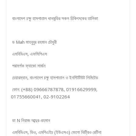
বাংলাদেশ চক্ষু হাসপাতাল ধানমন্ডির সকল চিকিৎসকের তালিকা
ড Mah মাহবুবুর রহমান চৌধুরী
এমবিবিএস, এফসিপিএস
পরামর্শক ফ্যাকো সার্জন
চেয়ারম্যান, বাংলাদেশ চক্ষু হাসপাতাল ও ইনস্টিটিউট লিমিটেড
ফোন: (+88) 09666787878, 01916629999,
01755660041, 02-9102264
ডা N নিয়াজ আব্দুর-রহমান
এমবিবিএস, ডিও, এমপিএইচ (ইউএসএ) ফেলো ভিট্রিও রেটিনা