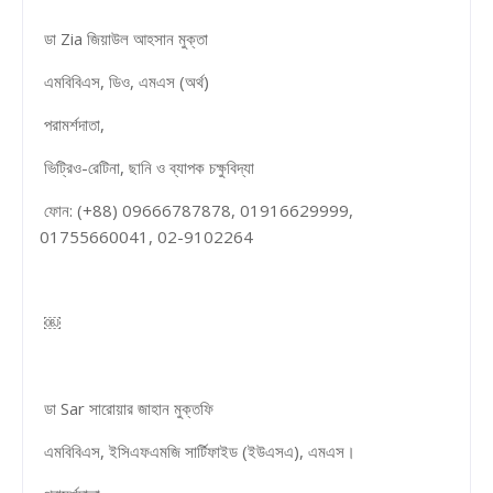
ডা Zia জিয়াউল আহসান মুক্তা
এমবিবিএস, ডিও, এমএস (অর্থ)
পরামর্শদাতা,
ভিট্রিও-রেটিনা, ছানি ও ব্যাপক চক্ষুবিদ্যা
ফোন: (+88) 09666787878, 01916629999,
01755660041, 02-9102264
￼
ডা Sar সারোয়ার জাহান মুক্তফি
এমবিবিএস, ইসিএফএমজি সার্টিফাইড (ইউএসএ), এমএস।