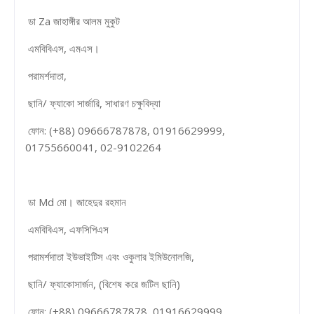
ডা Za জাহাঙ্গীর আলম মুকুট
এমবিবিএস, এমএস।
পরামর্শদাতা,
ছানি/ ফ্যাকো সার্জারি, সাধারণ চক্ষুবিদ্যা
ফোন: (+88) 09666787878, 01916629999,
01755660041, 02-9102264
ডা Md মো। জাহেদুর রহমান
এমবিবিএস, এফসিপিএস
পরামর্শদাতা ইউভাইটিস এবং ওকুলার ইমিউনোলজি,
ছানি/ ফ্যাকোসার্জন, (বিশেষ করে জটিল ছানি)
ফোন: (+88) 09666787878, 01916629999,