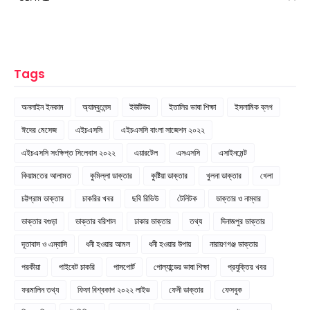
Tags
অনলাইন ইনকাম
অ্যাম্বুলেন্স
ইউটিউব
ইতালির ভাষা শিক্ষা
ইসলামিক ব্লগ
ঈদের মেসেজ
এইচএসসি
এইচএসসি বাংলা সাজেশন ২০২২
এইচএসসি সংক্ষিপ্ত সিলেবাস ২০২২
এয়ারটেল
এসএসসি
এসাইনমেন্ট
কিয়ামতের আলামত
কুমিল্লা ডাক্তার
কুষ্টিয়া ডাক্তার
খুলনা ডাক্তার
খেলা
চট্টগ্রাম ডাক্তার
চাকরির খবর
ছবি রিভিউ
টেলিটক
ডাক্তার ও নাম্বার
ডাক্তার বগুড়া
ডাক্তার বরিশাল
ঢাকার ডাক্তার
তথ্য
দিনাজপুর ডাক্তার
দূতাবাস ও এম্বাসি
ধনী হওয়ার আমল
ধনী হওয়ার উপায়
নারায়ণগঞ্জ ডাক্তার
পরকীয়া
পাইবেট চাকরি
পাসপোর্ট
পোল্যান্ডের ভাষা শিক্ষা
প্রযুক্তির খবর
ফরমালিন তথ্য
ফিফা বিশ্বকাপ ২০২২ লাইভ
ফেনী ডাক্তার
ফেসবুক