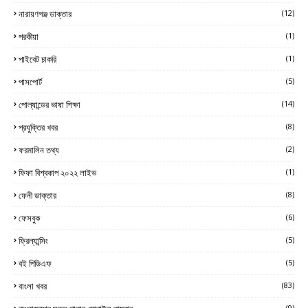
নারায়ণগঞ্জ ডাক্তার
(12)
পরকীয়া
(1)
পাইবেট চাকরি
(1)
পাসপোর্ট
(5)
পোল্যান্ডের ভাষা শিক্ষা
(14)
প্রযুক্তির খবর
(8)
ফরমালিন তথ্য
(2)
ফিফা বিশ্বকাপ ২০২২ লাইভ
(1)
ফেনী ডাক্তার
(8)
ফেসবুক
(6)
ফ্রিল্যান্সিং
(5)
বই পিডিএফ
(5)
বাংলা খবর
(83)
(9)