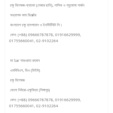
চক্ষু বিশেষজ্ঞ-ফ্যাকো (লেজার ছানি), লাসিক ও গ্লুকোমা সার্জন
অধ্যাপক কাম ডিরেক্টর
বাংলাদেশ চক্ষু হাসপাতাল ও ইনস্টিটিউট লি।
ফোন: (+88) 09666787878, 01916629999,
01755660041, 02-9102264
ডা Sar সারওয়াত রহমান
এমবিবিএস, ডিও (ডিইউ)
চক্ষু বিশেষজ্ঞ
ফেলো নিউরো-চক্ষুবিদ্যা (সিঙ্গাপুর)
ফোন: (+88) 09666787878, 01916629999,
01755660041, 02-9102264