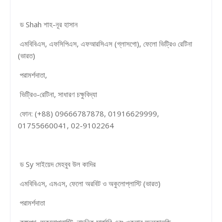
ড Shah শাহ-নূর হাসান
এমবিবিএস, এফসিপিএস, এফআরসিএস (গ্লাসগো), ফেলো ভিট্রিও রেটিনা
(ভারত)
পরামর্শদাতা,
ভিট্রিও-রেটিনা, সাধারণ চক্ষুবিদ্যা
ফোন: (+88) 09666787878, 01916629999,
01755660041, 02-9102264
ড Sy সাইয়েদ মেহবুব উল কাদির
এমবিবিএস, এমএস, ফেলো অরবিট ও অকুলোপ্লাস্টি (ভারত)
পরামর্শদাতা
কক্ষপথ, অকুলোপ্লাস্টি, নান্দনিক সার্জারি এবং ওকুলার অনকোলজি