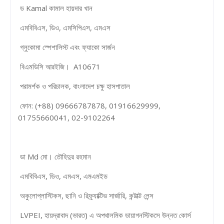
ড Kamal কামাল হায়দার খান
এমবিবিএস, ডিও, এমসিপিএস, এমএস
গ্লুকোমা স্পেশালিস্ট এবং ফ্যাকো সার্জন
বিএমডিসি আরইজি। A10671
পরামর্শক ও পরিচালক, বাংলাদেশ চক্ষু হাসপাতাল
ফোন: (+88) 09666787878, 01916629999,
01755660041, 02-9102264
ডা Md মো। তৌহিদুর রহমান
এমবিবিএস, ডিও, এমএস, এমএমইড
অকুলোপ্লাস্টিকস, ছানি ও রিফ্র্যাক্টিভ সার্জারি, কন্টাক্ট লেন্স
LVPEI, হায়দ্রাবাদ (ভারত) এ অপথালমিক ডায়াগনস্টিকসে উন্নত কোর্স