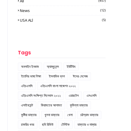
All
(457)
News
(12)
USA ALl
(5)
Tags
অনলাইন ইনকাম
অ্যাম্বুলেন্স
ইউটিউব
ইতালির ভাষা শিক্ষা
ইসলামিক ব্লগ
ঈদের মেসেজ
এইচএসসি
এইচএসসি বাংলা সাজেশন ২০২২
এইচএসসি সংক্ষিপ্ত সিলেবাস ২০২২
এয়ারটেল
এসএসসি
এসাইনমেন্ট
কিয়ামতের আলামত
কুমিল্লা ডাক্তার
কুষ্টিয়া ডাক্তার
খুলনা ডাক্তার
খেলা
চট্টগ্রাম ডাক্তার
চাকরির খবর
ছবি রিভিউ
টেলিটক
ডাক্তার ও নাম্বার