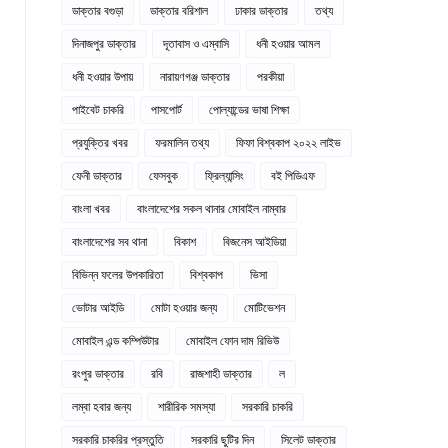
ডাক্তার বগুড়া
ডাক্তার বরিশাল
ঢাকার ডাক্তার
তথ্য
দিনাজপুর ডাক্তার
দূতাবাস ও এম্বাসি
ধনী হওয়ার আমল
ধনী হওয়ার উপায়
নারায়ণগঞ্জ ডাক্তার
পরকীয়া
পাইবেট চাকরি
পাসপোর্ট
পোল্যান্ডের ভাষা শিক্ষা
প্রযুক্তির খবর
ফরমালিন তথ্য
ফিফা বিশ্বকাপ ২০২২ লাইভ
ফেনী ডাক্তার
ফেসবুক
ফ্রিল্যান্সিং
বই পিডিএফ
বাংলা খবর
বাংলাদেশের সকল থানার মোবাইল নাম্বার
বাংলাদেশের সব থানা
বিকাশ
বিজনেস আইডিয়া
বিভিন্ন ফলের উপকারিতা
বিশ্বকাপ
ভিসা
ভোটার আইডি
মোটা হওয়ার জন্য
মোটিভেশন
মোবাইল এন্ড কম্পিউটার
মোবাইল ফোন দাম রিভিউ
রংপুর ডাক্তার
রবি
রাজশাহী ডাক্তার
ল
লম্বা হবার জন্য
শারীরিক সমস্যা
সরকারি চাকরি
সরকারি চাকরির প্রস্তুতি
সরকারি ছুটির দিন
সিলেট ডাক্তার