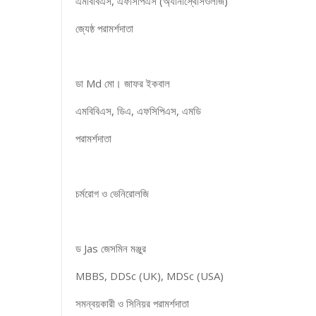
এমবিবিএস, এফসিপিএস (অ্যানাস্থেসিওলজি)
জ্যেষ্ঠ পরামর্শদাতা
ডা Md মো। জাফর ইকবাল
এমবিবিএস, ডিএ, এফসিপিএস, এমডি
পরামর্শদাতা
চর্মরোগ ও ভেনিরোলজি
ড Jas জেসমিন মঞ্জুর
MBBS, DDSc (UK), MDSc (USA)
সমন্বয়কারী ও সিনিয়র পরামর্শদাতা