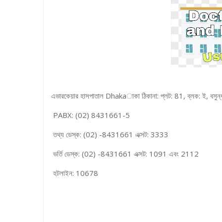
এভারকেয়ার হাসপাতাল Dhakaাকা ঠিকানা: প্লট: 81, ব্লক: ই, ব
PABX: (02) 8431661-5
তথ্য ডেস্ক: (02) -8431661 এক্সট: 3333
ভর্তি ডেস্ক: (02) -8431661 এক্সট: 1091 এবং 2112
হটলাইন: 10678