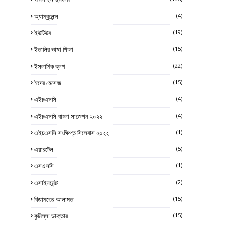
অ্যাম্বুলেন্স
(4)
ইউটিউব
(19)
ইতালির ভাষা শিক্ষা
(15)
ইসলামিক ব্লগ
(22)
ঈদের মেসেজ
(15)
এইচএসসি
(4)
এইচএসসি বাংলা সাজেশন ২০২২
(4)
এইচএসসি সংক্ষিপ্ত সিলেবাস ২০২২
(1)
এয়ারটেল
(5)
এসএসসি
(1)
এসাইনমেন্ট
(2)
কিয়ামতের আলামত
(15)
কুমিল্লা ডাক্তার
(15)