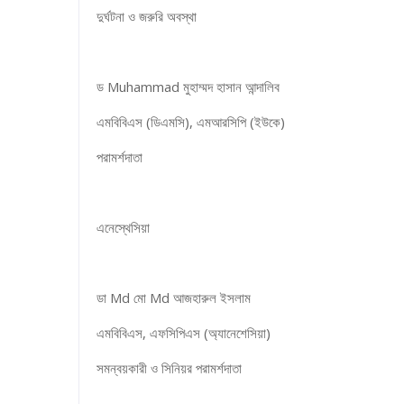
দুর্ঘটনা ও জরুরি অবস্থা
ড Muhammad মুহাম্মদ হাসান আন্দালিব
এমবিবিএস (ডিএমসি), এমআরসিপি (ইউকে)
পরামর্শদাতা
এনেস্থেসিয়া
ডা Md মো Md আজহারুল ইসলাম
এমবিবিএস, এফসিপিএস (অ্যানেশেসিয়া)
সমন্বয়কারী ও সিনিয়র পরামর্শদাতা