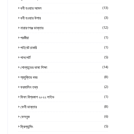
ধনী হওয়ার আমল
(13)
ধনী হওয়ার উপায়
(3)
নারায়ণগঞ্জ ডাক্তার
(12)
পরকীয়া
(1)
পাইবেট চাকরি
(1)
পাসপোর্ট
(5)
পোল্যান্ডের ভাষা শিক্ষা
(14)
প্রযুক্তির খবর
(8)
ফরমালিন তথ্য
(2)
ফিফা বিশ্বকাপ ২০২২ লাইভ
(1)
ফেনী ডাক্তার
(8)
ফেসবুক
(6)
ফ্রিল্যান্সিং
(5)