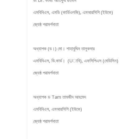
ডা Dr. কাজী আতিকুর রহমান
এমবিবিএস, এমডি (কার্ডিওলজি), এমআরসিপি (ইউকে)
জ্যেষ্ঠ পরামর্শদাতা
অধ্যাপক (ড।) মো। শাহাবুদ্দিন তালুকদার
এমবিবিএস, ডি.কার্ড। (Uাবি), এফসিপিএস (মেডিসিন)
জ্যেষ্ঠ পরামর্শদাতা
অধ্যাপক ড Tam তামজীদ আহমেদ
এমবিবিএস, এমআরসিপি (ইউকে)
জ্যেষ্ঠ পরামর্শদাতা