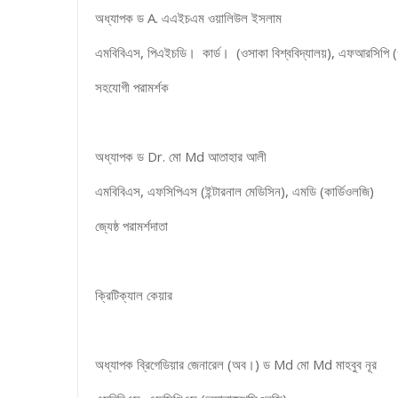
অধ্যাপক ড A. এএইচএম ওয়ালিউল ইসলাম
এমবিবিএস, পিএইচডি। কার্ড। (ওসাকা বিশ্ববিদ্যালয়), এফআরসিপি (
সহযোগী পরামর্শক
অধ্যাপক ড Dr. মো Md আতাহার আলী
এমবিবিএস, এফসিপিএস (ইন্টারনাল মেডিসিন), এমডি (কার্ডিওলজি)
জ্যেষ্ঠ পরামর্শদাতা
ক্রিটিক্যাল কেয়ার
অধ্যাপক ব্রিগেডিয়ার জেনারেল (অব।) ড Md মো Md মাহবুব নূর