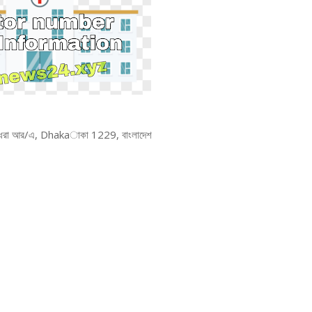
সুন্ধরা আর/এ, Dhakaাকা 1229, বাংলাদেশ