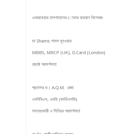
এভারকেয়ার হাসপাতালের iাকার হৃদরোগ বিশেষজ্ঞ
ডা Shams শামস মুনওয়ার
MBBS, MRCP (UK), D.Card (London)
জ্যেষ্ঠ পরামর্শদাতা
প্রফেসর ড। A.Q.M. রেজা
এমবিবিএস, এমডি (কার্ডিওলজি)
সমন্বয়কারী ও সিনিয়র পরামর্শদাতা