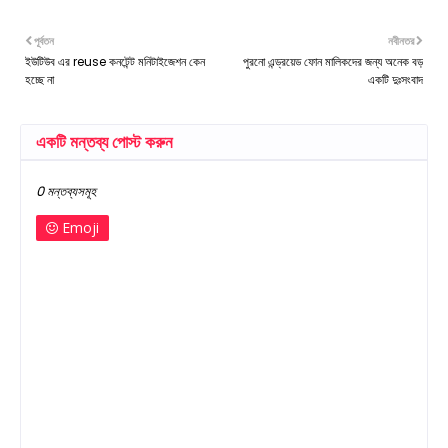
পূর্বতন
নবীনতর
ইউটিউব এর reuse কনটেন্ট মনিটাইজেশন কেন
পুরনো এন্ড্রয়েড ফোন মালিকদের জন্য অনেক বড়
হচ্ছে না
একটি দুঃসংবাদ
একটি মন্তব্য পোস্ট করুন
0 মন্তব্যসমূহ
Emoji