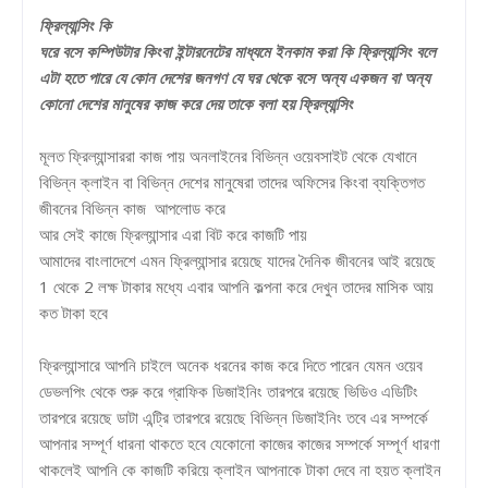
ফ্রিল্যান্সিং কি
ঘরে বসে কম্পিউটার কিংবা ইন্টারনেটের মাধ্যমে ইনকাম করা কি ফ্রিল্যান্সিং বলে
এটা হতে পারে যে কোন দেশের জনগণ যে ঘর থেকে বসে অন্য একজন বা অন্য
কোনো দেশের মানুষের কাজ করে দেয় তাকে বলা হয় ফ্রিল্যান্সিং
মূলত ফ্রিল্যান্সাররা কাজ পায় অনলাইনের বিভিন্ন ওয়েবসাইট থেকে যেখানে
বিভিন্ন ক্লাইন বা বিভিন্ন দেশের মানুষেরা তাদের অফিসের কিংবা ব্যক্তিগত
জীবনের বিভিন্ন কাজ আপলোড করে
আর সেই কাজে ফ্রিল্যান্সার এরা বিট করে কাজটি পায়
আমাদের বাংলাদেশে এমন ফ্রিল্যান্সার রয়েছে যাদের দৈনিক জীবনের আই রয়েছে
1 থেকে 2 লক্ষ টাকার মধ্যে এবার আপনি কল্পনা করে দেখুন তাদের মাসিক আয়
কত টাকা হবে
ফ্রিল্যান্সারে আপনি চাইলে অনেক ধরনের কাজ করে দিতে পারেন যেমন ওয়েব
ডেভলপিং থেকে শুরু করে গ্রাফিক ডিজাইনিং তারপরে রয়েছে ভিডিও এডিটিং
তারপরে রয়েছে ডাটা এন্ট্রি তারপরে রয়েছে বিভিন্ন ডিজাইনিং তবে এর সম্পর্কে
আপনার সম্পূর্ণ ধারনা থাকতে হবে যেকোনো কাজের কাজের সম্পর্কে সম্পূর্ণ ধারণা
থাকলেই আপনি কে কাজটি করিয়ে ক্লাইন আপনাকে টাকা দেবে না হয়ত ক্লাইন