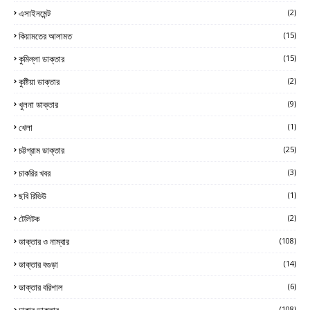
এসাইনমেন্ট
(2)
কিয়ামতের আলামত
(15)
কুমিল্লা ডাক্তার
(15)
কুষ্টিয়া ডাক্তার
(2)
খুলনা ডাক্তার
(9)
খেলা
(1)
চট্টগ্রাম ডাক্তার
(25)
চাকরির খবর
(3)
ছবি রিভিউ
(1)
টেলিটক
(2)
ডাক্তার ও নাম্বার
(108)
ডাক্তার বগুড়া
(14)
ডাক্তার বরিশাল
(6)
ঢাকার ডাক্তার
(108)