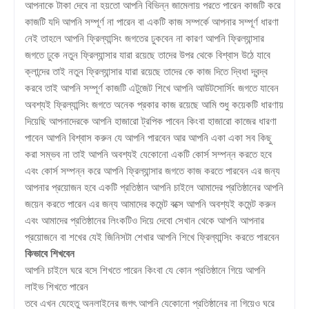
আপনাকে টাকা দেবে না হয়তো আপনি বিভিন্ন জামেলায় পরতে পারেন কাজটি করে
কাজটি যদি আপনি সম্পূর্ণ না পারেন বা একটি কাজ সম্পর্কে আপনার সম্পূর্ণ ধারণা
নেই তাহলে আপনি ফ্রিল্যান্সিং জগতের ঢুকবেন না কারণ আপনি ফ্রিল্যান্সার
জগতে ঢুকে নতুন ফ্রিল্যান্সার যারা রয়েছে তাদের উপর থেকে বিশ্বাস উঠে যাবে
ক্লান্দের তাই নতুন ফ্রিল্যান্সার যারা রয়েছে তাদের কে কাজ দিতে দ্বিধা দ্বন্দ্ব
করবে তাই আপনি সম্পূর্ণ কাজটি এটুজেট শিখে আপনি আউটসোর্সিং জগতে যাবেন
অবশ্যই ফ্রিল্যান্সিং জগতে অনেক প্রকার কাজ রয়েছে আমি শুধু কয়েকটি ধারণায়
দিয়েছি আপনাদেরকে আপনি হাজারো ট্রপিক পাবেন কিংবা হাজারো কাজের ধারণা
পাবেন আপনি বিশ্বাস করুন যে আপনি পারবেন আর আপনি একা একা সব কিছু
করা সম্ভব না তাই আপনি অবশ্যই যেকোনো একটি কোর্স সম্পন্ন করতে হবে
এবং কোর্স সম্পন্ন করে আপনি ফ্রিল্যান্সার জগতে কাজ করতে পারবেন এর জন্য
আপনার প্রয়োজন হবে একটি প্রতিষ্ঠান আপনি চাইলে আমাদের প্রতিষ্ঠানের আপনি
জয়েন করতে পারেন এর জন্য আমাদের কমেন্ট বক্সে আপনি অবশ্যই কমেন্ট করুন
এবং আমাদের প্রতিষ্ঠানের লিংকটিও দিয়ে দেবো সেখান থেকে আপনি আপনার
প্রয়োজনে বা শখের যেই জিনিসটা শেখার আপনি শিখে ফ্রিল্যান্সিং করতে পারবেন
কিভাবে শিখবেন
আপনি চাইলে ঘরে বসে শিখতে পারেন কিংবা যে কোন প্রতিষ্ঠানে গিয়ে আপনি
লাইভ শিখতে পারেন
তবে এখন যেহেতু অনলাইনের জগৎ আপনি যেকোনো প্রতিষ্ঠানের না গিয়েও ঘরে