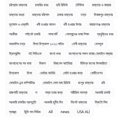
চট্টগ্রাম ডাক্তার
চাকরির খবর
ছবি রিভিউ
টেলিটক
ডাক্তার ও নাম্বার
ডাক্তার বগুড়া
ডাক্তার বরিশাল
ঢাকার ডাক্তার
তথ্য
দিনাজপুর ডাক্তার
দূতাবাস ও এম্বাসি
ধনী হওয়ার আমল
ধনী হওয়ার উপায়
নারায়ণগঞ্জ ডাক্তার
পরকীয়া
পাইবেট চাকরি
পাসপোর্ট
পোল্যান্ডের ভাষা শিক্ষা
প্রযুক্তির খবর
ফরমালিন তথ্য
ফিফা বিশ্বকাপ ২০২২ লাইভ
ফেনী ডাক্তার
ফেসবুক
ফ্রিল্যান্সিং
বই পিডিএফ
বাংলা খবর
বাংলাদেশের সকল থানার মোবাইল নাম্বার
বাংলাদেশের সব থানা
বিকাশ
বিজনেস আইডিয়া
বিভিন্ন ফলের উপকারিতা
বিশ্বকাপ
ভিসা
ভোটার আইডি
মোটা হওয়ার জন্য
মোটিভেশন
মোবাইল এন্ড কম্পিউটার
মোবাইল ফোন দাম রিভিউ
রংপুর ডাক্তার
রবি
রাজশাহী ডাক্তার
ল
লম্বা হবার জন্য
শারীরিক সমস্যা
সরকারি চাকরি
সরকারি চাকরির প্রস্তুতি
সরকারি ছুটির দিন
সিলেট ডাক্তার
স্কিটো সিম
স্বাস্থ্য
হিন্দি গান লিরিক
All
news
USA ALl