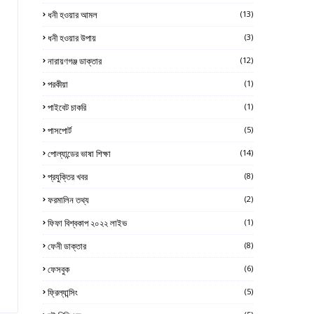
ধনী হওয়ার আমল
(13)
ধনী হওয়ার উপায়
(3)
নারায়ণগঞ্জ ডাক্তার
(12)
পরকীয়া
(1)
পাইবেট চাকরি
(1)
পাসপোর্ট
(5)
পোল্যান্ডের ভাষা শিক্ষা
(14)
প্রযুক্তির খবর
(8)
ফরমালিন তথ্য
(2)
ফিফা বিশ্বকাপ ২০২২ লাইভ
(1)
ফেনী ডাক্তার
(8)
ফেসবুক
(6)
ফ্রিল্যান্সিং
(5)