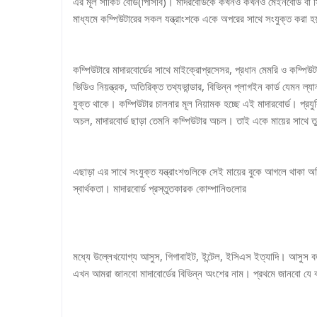
এর মূল সার্কিট বোর্ড(পিসিবি)। মাদরবোর্ডকে কখনও কখনও মেইনবোর্ড বা স
মাধ্যমে কম্পিউটারের সকল যন্ত্রাংশকে একে অপরের সাথে সংযুক্ত করা 
কম্পিউটারে মাদারবোর্ডের সাথে মাইক্রোপ্রসেসর, প্রধান মেমরি ও কম্পিউট
ভিডিও নিয়ন্ত্রক, অতিরিক্ত তথ্যভান্ডার, বিভিন্ন প্লাগইন কার্ড যেমন ল্
যুক্ত থাকে। কম্পিউটার চালনার মূল নিয়ামক হচ্ছে এই মাদারবোর্ড। প্রয
অচল, মাদারবোর্ড ছাড়া তেমনি কম্পিউটার অচল। তাই একে মায়ের সাথে 
এছাড়া এর সাথে সংযুক্ত যন্ত্রাংশগুলিকে সেই মায়ের বুকে আগলে থাকা 
স্বার্থকতা। মাদারবোর্ড প্রস্তুতকারক কোম্পানিগুলোর
মধ্যে উল্লেখযোগ্য আসুস, গিগাবাইট, ইন্টেল, ইসিএস ইত্যাদি। আসুস বর্তম
এখন আমরা জানবো মাদাবোর্ডের বিভিন্ন অংশের নাম। প্রথমে জানবো যে কম