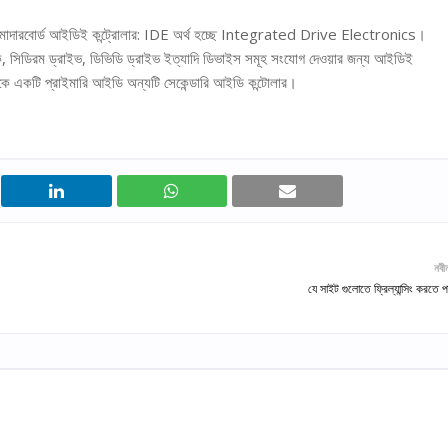
নাম। মাদারবোর্ড আইডিই কন্ট্রোলার: IDE অর্থ হচ্ছে Integrated Drive Electronics।
িস্ক, সিডিরম ড্রাইভ, ডিভিডি ড্রাইভ ইত্যাদি ডিভাইস সমূহ সংযোগ দেওয়ার জন্য আইডিই
াকে একটি প্রাইমারি আইডি অন্যটি সেকেন্ডারি আইডি কন্টোলার।
নবী
যে সাইট গুলোতে ফ্রিল্যান্সিং করতে 