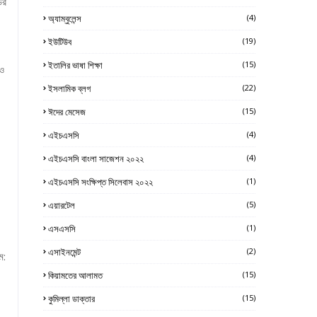
ের
অ্যাম্বুলেন্স
(4)
ইউটিউব
(19)
ইতালির ভাষা শিক্ষা
(15)
 ও
ইসলামিক ব্লগ
(22)
ঈদের মেসেজ
(15)
এইচএসসি
(4)
এইচএসসি বাংলা সাজেশন ২০২২
(4)
এইচএসসি সংক্ষিপ্ত সিলেবাস ২০২২
(1)
এয়ারটেল
(5)
এসএসসি
(1)
এসাইনমেন্ট
(2)
ম:
কিয়ামতের আলামত
(15)
কুমিল্লা ডাক্তার
(15)