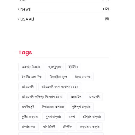
News
(12)
USA ALl
(5)
Tags
অনলাইন ইনকাম
অ্যাম্বুলেন্স
ইউটিউব
ইতালির ভাষা শিক্ষা
ইসলামিক ব্লগ
ঈদের মেসেজ
এইচএসসি
এইচএসসি বাংলা সাজেশন ২০২২
এইচএসসি সংক্ষিপ্ত সিলেবাস ২০২২
এয়ারটেল
এসএসসি
এসাইনমেন্ট
কিয়ামতের আলামত
কুমিল্লা ডাক্তার
কুষ্টিয়া ডাক্তার
খুলনা ডাক্তার
খেলা
চট্টগ্রাম ডাক্তার
চাকরির খবর
ছবি রিভিউ
টেলিটক
ডাক্তার ও নাম্বার