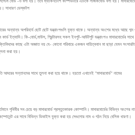
িস্টেম বোর্ড -ও বলা হয়। তবে ম্যাকিনটোশ কম্পিউটারে এটিকে লজিকবোর্ড বলা হয়। মাদারবোর্ড
হয়। সাধারণ ডেস্কটপ
ারের অন্যান্য অপরিহার্য ছোট ছোট যন্ত্রাংশগুলি যুক্ত থাকে। অন্যান্য অংশের মধ্যে আছে শব্দ
যান কার্ড ইত্যাদি। কি-বোর্ড,মাউস, প্রিন্টারসহ সকল ইনপুট-আউটপুট যন্ত্রাংশও মাদারবোর্ডের সাথে
ুক্তিবিদদের কাছে এটা অজ্ঞাত নয় যে- কোনো পরিবারে একজন দায়িত্ববান মা ছাড়া যেমন সংসারটা
তুলনা করা হয়।
অতি আদরের সন্তানদের সাথে তুলনা করা হয়ে থাকে। হয়তো এখানেই "মাদারবোর্ড" নামের
ানে পৃথিবীর সব চেয়ে বড় মাদারবোর্ড প্রস্তুতকারক কোম্পানি। মাদারবোর্ডের বিভিন্ন অংশের না
্পোনেন্ট এর সাথে বিভিন্ন ডিভাইস যুক্ত করা হয় সেগুলোর নাম ও গঠন নিয়ে বেসিক ধারণা।