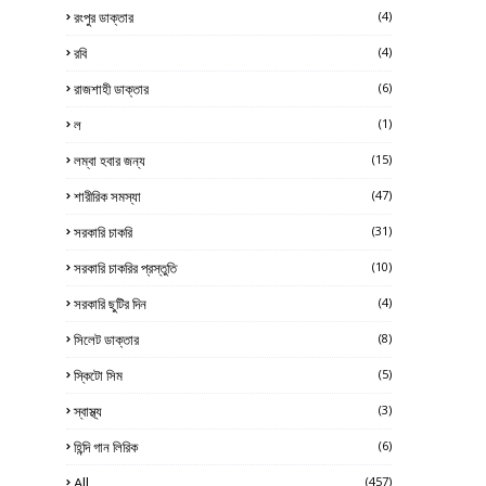
রংপুর ডাক্তার
(4)
রবি
(4)
রাজশাহী ডাক্তার
(6)
ল
(1)
লম্বা হবার জন্য
(15)
শারীরিক সমস্যা
(47)
সরকারি চাকরি
(31)
সরকারি চাকরির প্রস্তুতি
(10)
সরকারি ছুটির দিন
(4)
সিলেট ডাক্তার
(8)
স্কিটো সিম
(5)
স্বাস্থ্য
(3)
হিন্দি গান লিরিক
(6)
All
(457)