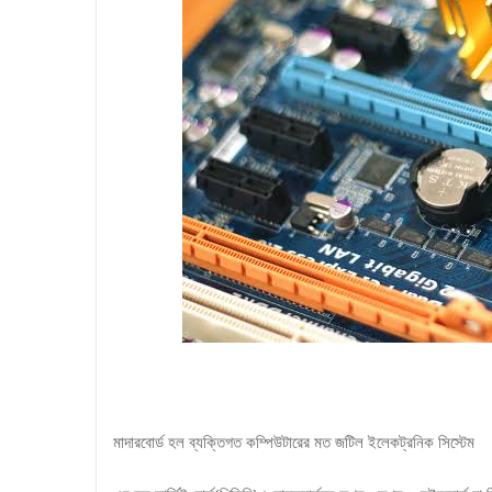
মাদারবোর্ড হল ব্যক্তিগত কম্পিউটারের মত জটিল ইলেকট্রনিক সিস্টেম